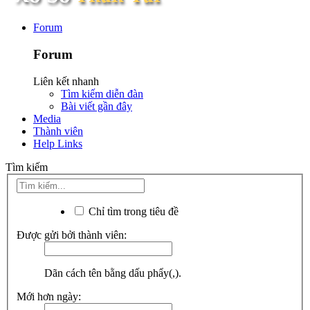
Forum
Forum
Liên kết nhanh
Tìm kiếm diễn đàn
Bài viết gần đây
Media
Thành viên
Help Links
Tìm kiếm
Chỉ tìm trong tiêu đề
Được gửi bởi thành viên:
Dãn cách tên bằng dấu phẩy(,).
Mới hơn ngày: