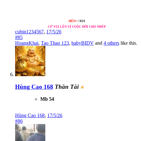
HÊN>
<XUI
CỨ VUI LÊN VÌ CUỘC ĐỜI CHO PHÉP
cubin1234567
,
17/5/26
#85
HoangKhai
,
Tao Thao 123
,
babyBIDV
and
4 others
like this.
Hùng Cao 168
Thần Tài
Mb 54
Hùng Cao 168
,
17/5/26
#86