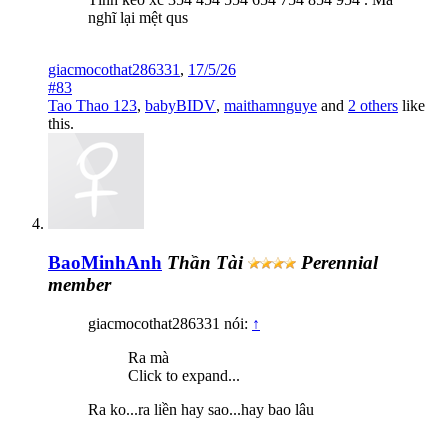
nghĩ lại mệt qus
giacmocothat286331
,
17/5/26
#83
Tao Thao 123
,
babyBIDV
,
maithamnguye
and
2 others
like
this.
BaoMinhAnh
Thần Tài
Perennial
member
giacmocothat286331 nói:
↑
Ra mà
Click to expand...
Ra ko...ra liền hay sao...hay bao lâu