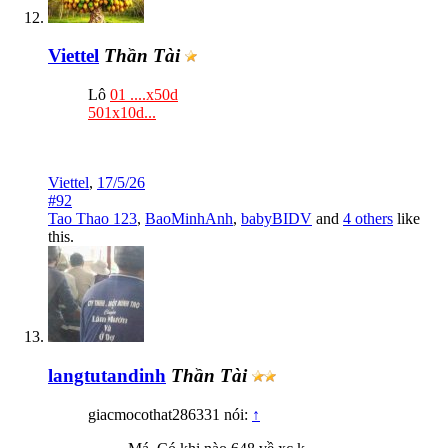
Viettel
Thần Tài
Lô
01 ....x50d
501x10d...
Viettel
,
17/5/26
#92
Tao Thao 123
,
BaoMinhAnh
,
babyBIDV
and
4 others
like
this.
langtutandinh
Thần Tài
giacmocothat286331 nói:
↑