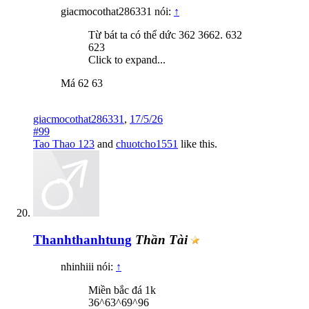
giacmocothat286331 nói:
↑
Từ bát ta có thể dức 362 3662. 632
623
Click to expand...
Má 62 63
giacmocothat286331
,
17/5/26
#99
Tao Thao 123
and
chuotcho1551
like this.
Thanhthanhtung
Thần Tài
nhinhiii nói:
↑
Miền bắc đá 1k
36^63^69^96