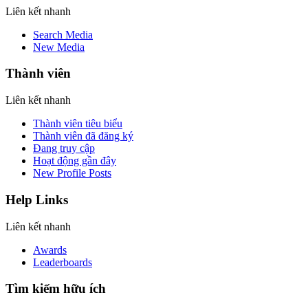
Liên kết nhanh
Search Media
New Media
Thành viên
Liên kết nhanh
Thành viên tiêu biểu
Thành viên đã đăng ký
Đang truy cập
Hoạt động gần đây
New Profile Posts
Help Links
Liên kết nhanh
Awards
Leaderboards
Tìm kiếm hữu ích