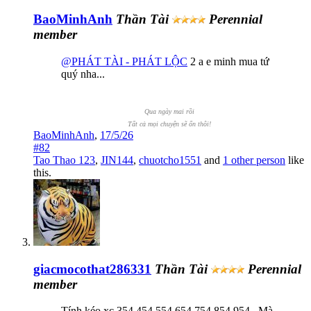
BaoMinhAnh
Thần Tài
Perennial
member
@PHÁT TÀI - PHÁT LỘC
2 a e minh mua tứ
quý nha...
Qua ngày mai rồi
Tất cả mọi chuyện sẽ ổn thôi!
BaoMinhAnh
,
17/5/26
#82
Tao Thao 123
,
JIN144
,
chuotcho1551
and
1 other person
like
this.
giacmocothat286331
Thần Tài
Perennial
member
Tính kéo xc 354 454 554 654 754 854 954 . Mà