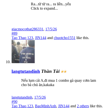
Ra...từ từ ra... ra liền...yếu
Click to expand...
giacmocothat286331
,
17/5/26
#89
Tao Thao 123
,
JIN144
and
chuotcho1551
like this.
langtutandinh
Thần Tài
Nếu lụm cái A,đi mua 1 combo gà quay cơm lam
cho bà chủ ăn,kakaka
langtutandinh
,
17/5/26
#90
Tao Thao 123
,
BaoMinhAnh
,
JIN144
and
2 others
like this.