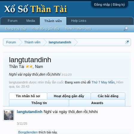
Đăng nhập | Đăng ký
Forum
Media
Help Links
Thành viên
Đang truy cập
Hoạt động gần đây
New Profile Posts
...
Forum
Thành viên
langtutandinh
langtutandinh
Thần Tài
, Nam
Nghỉ vài ngày thôi,đen rồi,hihihi
3/11/25
langtutandinh được nhìn thấy lần cuối:
Đang xem chủ đề
Thứ 7 May Mắn
,
Hôm
qua, lúc 20:43
Tin nhắn hồ sơ
Hoạt động gần đây
Các bài đăng
Thông tin
Awards
langtutandinh
Nghỉ vài ngày thôi,đen rồi,hihihi
3/11/25
Bongdiendien
thích bài này.