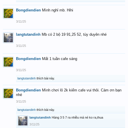
Bongdiendien
Mình nghỉ mb. Hihi
3/11/25
langtutandinh
Mb có 2 bộ 19 91,25 52, tùy duyên nhé
3/11/25
Bongdiendien
Mất 1 tuần cafe sáng
3/11/25
langtutandinh
thích bài này.
Bongdiendien
Mình chơi lô 2k kiếm cafe vui thôi. Cám ơn bạn
nhé
3/11/25
langtutandinh
thích bài này.
langtutandinh
Hàng 3 5 7 ra nhiều má né ko ra,thua
3/11/25