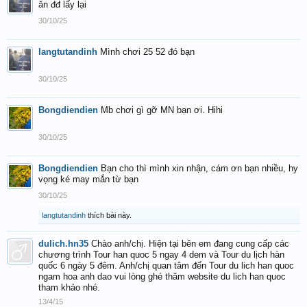
ăn đđ lấy lại
30/10/25
langtutandinh
Mình chơi 25 52 đó bạn
30/10/25
Bongdiendien
Mb chơi gì gỡ MN bạn ơi. Hihi
30/10/25
Bongdiendien
Bạn cho thì mình xin nhận, cám ơn bạn nhiều, hy
vọng ké may mắn từ bạn
30/10/25
langtutandinh
thích bài này.
dulich.hn35
Chào anh/chị. Hiện tại bên em đang cung cấp các
chương trình Tour han quoc 5 ngay 4 dem và Tour du lịch hàn
quốc 6 ngày 5 đêm. Anh/chị quan tâm đến Tour du lich han quoc
ngam hoa anh dao vui lòng ghé thăm website du lich han quoc
tham khảo nhé.
13/4/15