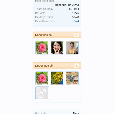
Hoạt động cuối:
Hôm qua, lúc 20:43
Tham gia ngày:
11/11/14
Bài viết:
1,276
Đã được thích:
5,528
Điểm thành tích:
574
Đang theo dõi
3
Người theo dõi
4
Giới tính:
Nam