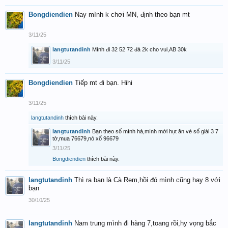
Bongdiendien
Nay mình k chơi MN, định theo bạn mt
3/11/25
langtutandinh
Mình đi 32 52 72 đá 2k cho vui,AB 30k
3/11/25
Bongdiendien
Tiếp mt đi bạn. Hihi
3/11/25
langtutandinh
thích bài này.
langtutandinh
Bạn theo số mình hả,mình mới hụt ăn vé số giải 3 7
tờ,mua 76679,nó xổ 96679
3/11/25
Bongdiendien
thích bài này.
langtutandinh
Thì ra bạn là Cà Rem,hồi đó mình cũng hay 8 với
bạn
30/10/25
langtutandinh
Nam trung mình đi hàng 7,toang rồi,hy vọng bắc