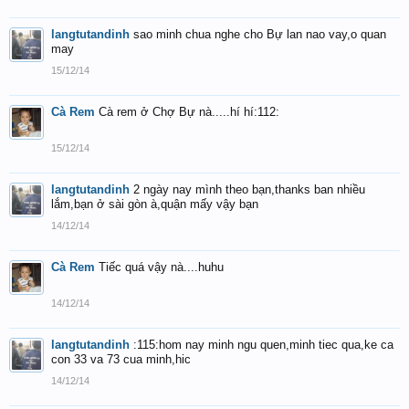
langtutandinh
sao minh chua nghe cho Bự lan nao vay,o quan
may
15/12/14
Cà Rem
Cà rem ở Chợ Bự nà.....hí hí:112:
15/12/14
langtutandinh
2 ngày nay mình theo bạn,thanks ban nhiều
lắm,bạn ở sài gòn à,quận mấy vậy bạn
14/12/14
Cà Rem
Tiếc quá vậy nà....huhu
14/12/14
langtutandinh
:115:hom nay minh ngu quen,minh tiec qua,ke ca
con 33 va 73 cua minh,hic
14/12/14