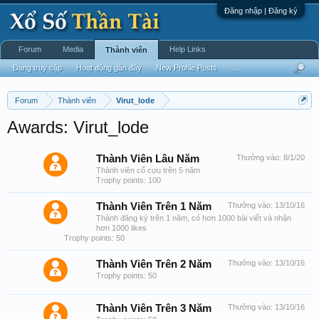
Đăng nhập | Đăng ký
Forum
Media
Help Links
Thành viên
Đang truy cập
Hoạt động gần đây
New Profile Posts
...
Forum
Thành viên
Virut_lode
Awards: Virut_lode
Thành Viên Lâu Năm
Thưởng vào:
8/1/20
Thành viên cổ cựu trên 5 năm
Trophy points: 100
Thành Viên Trên 1 Năm
Thưởng vào:
13/10/16
Thành đăng ký trên 1 năm, có hơn 1000 bài viết và nhận
hơn 1000 likes
Trophy points: 50
Thành Viên Trên 2 Năm
Thưởng vào:
13/10/16
Trophy points: 50
Thành Viên Trên 3 Năm
Thưởng vào:
13/10/16