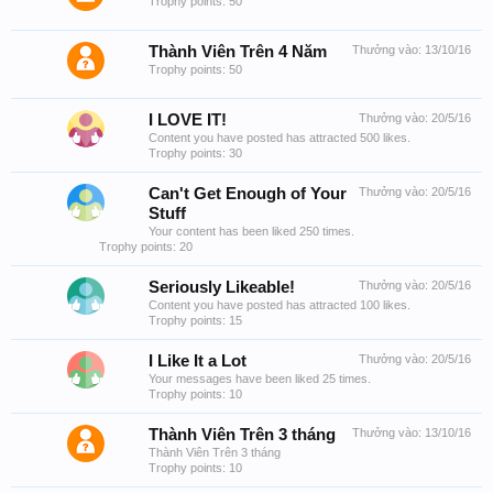
Trophy points: 50
Thành Viên Trên 4 Năm
Thưởng vào:
13/10/16
Trophy points: 50
I LOVE IT!
Thưởng vào:
20/5/16
Content you have posted has attracted 500 likes.
Trophy points: 30
Can't Get Enough of Your
Thưởng vào:
20/5/16
Stuff
Your content has been liked 250 times.
Trophy points: 20
Seriously Likeable!
Thưởng vào:
20/5/16
Content you have posted has attracted 100 likes.
Trophy points: 15
I Like It a Lot
Thưởng vào:
20/5/16
Your messages have been liked 25 times.
Trophy points: 10
Thành Viên Trên 3 tháng
Thưởng vào:
13/10/16
Thành Viên Trên 3 tháng
Trophy points: 10