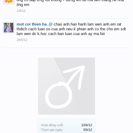
ông em
1/6/12
mot coi thien ha_@
chao anh.han hanh lam wen anh.em rat
thdich cach luan so cua anh.neu k phian anh co the cho em sdt
lam wen dc k.hoc cach ban luan cua anh ay ma.hiii
28/5/12
Hoạt động cuối:
10/6/12
Tham gia ngày:
3/5/12