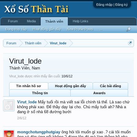
Đăng nhập | Đăng ký
Forum
Media
Help Links
Thành viên
Đang truy cập
Hoạt động gần đây
New Profile Posts
...
Forum
Thành viên
Virut_lode
Virut_lode
Thành Viên
, Nam
Virut_lode được nhìn thấy lần cuối:
10/6/12
Tin nhắn hồ sơ
Hoạt động gần đây
Các bài đăng
Thông tin
Awards
Virut_lode
Mấy tuổi rồi mà viết sai lỗi chính tả thế. Là sao chứ
không phải xao. Để thầy dạy lại cho. Chú mấy tuổi ah? Nhà a
đang ở số nhà 68 đường bưởi
2/6/12
mongchotungphutgiay
ông hỏi tôi muốn gì xao .? cái tôi muốn
ông có đáp ứng nổi không ? đừng lên đó mà làm thằng hề nha