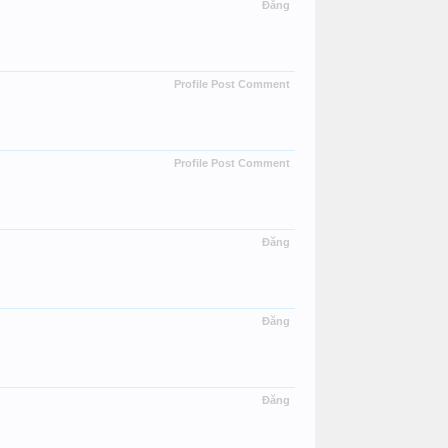
Đăng
Profile Post Comment
Profile Post Comment
Đăng
Đăng
Đăng