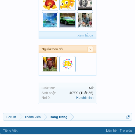
Xem tất cả
Người theo dõi
2
Giới tính:
Nữ
Sinh nhật:
4/7/90
(Tuổi: 36)
Nơi ở:
Ho chi minh
Forum
Thành viên
Trang trang
Tiếng Việt
Liên hệ
Trợ giúp