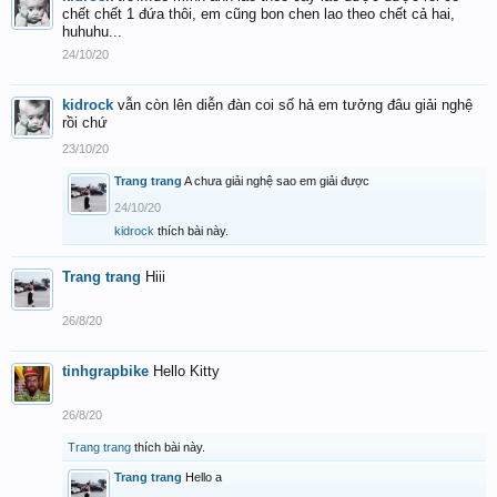
chết chết 1 đứa thôi, em cũng bon chen lao theo chết cả hai,
huhuhu...
24/10/20
kidrock
vẫn còn lên diễn đàn coi số hả em tưởng đâu giải nghệ
rồi chứ
23/10/20
Trang trang
A chưa giải nghệ sao em giải được
24/10/20
kidrock
thích bài này.
Trang trang
Hiii
26/8/20
tinhgrapbike
Hello Kitty
26/8/20
Trang trang
thích bài này.
Trang trang
Hello a