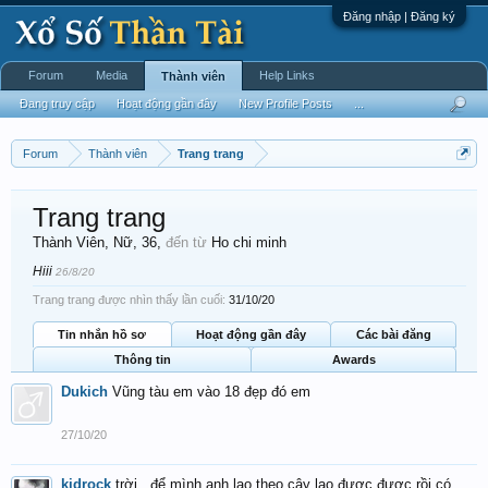
Đăng nhập | Đăng ký
Forum
Media
Help Links
Thành viên
Đang truy cập
Hoạt động gần đây
New Profile Posts
...
Forum
Thành viên
Trang trang
Trang trang
Thành Viên
, Nữ, 36,
đến từ
Ho chi minh
Hiii
26/8/20
Trang trang được nhìn thấy lần cuối:
31/10/20
Tin nhắn hồ sơ
Hoạt động gần đây
Các bài đăng
Thông tin
Awards
Dukich
Vũng tàu em vào 18 đẹp đó em
27/10/20
kidrock
trời...để mình anh lao theo cây lao được được rồi có