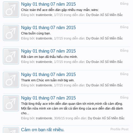
Ngày 01 tháng 07 năm 2015
Đăng
Chúc toàn thể ace diễn đàn gặp nhiều may mắn.:wins:
Đăng bởi:
traitimbenle
,
1/7/15
trong diễn đàn:
Dự Đoán Xổ Số Miền Bắc
Ngày 01 tháng 07 năm 2015
Đăng
Chia buồn cùng bạn.
Đăng bởi:
traitimbenle
,
1/7/15
trong diễn đàn:
Dự Đoán Xổ Số Miền Bắc
Ngày 01 tháng 07 năm 2015
Đăng
Rất cảm ơn bạn đã thấu hiểu cho mình.
Đăng bởi:
traitimbenle
,
1/7/15
trong diễn đàn:
Dự Đoán Xổ Số Miền Bắc
Ngày 01 tháng 07 năm 2015
Đăng
Thank em.Chúc em tuần mới big win.
Đăng bởi:
traitimbenle
,
1/7/15
trong diễn đàn:
Dự Đoán Xổ Số Miền Bắc
Ngày 01 tháng 07 năm 2015
Đăng
Thật lòng thấy ace trên diễn đàn quan tâm tới mình,mình rất cảm động.
Một lần nữa mình xin cảm ơn tất cả tấm lòng của ace diễn đàn đã dành
cho...
Đăng bởi:
traitimbenle
,
30/6/15
trong diễn đàn:
Dự Đoán Xổ Số Miền Bắc
Cảm ơn bạn rất nhiều.
Profile Post