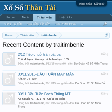
Đăng nhập | Đăng ký
Forum
Media
Help Links
Thành viên
Đang truy cập
Hoạt động gần đây
New Profile Posts
...
Forum
Thành viên
traitimbenle
Recent Content by traitimbenle
2/12 Tiếp chuỗi trận bất bại
Đăng
Chốt đi bạn,chiều nay mình theo bạn. :135:
Đăng bởi:
traitimbenle
,
2/12/15
trong diễn đàn:
Dự Đoán Xổ Số Miền Trung
30/11/2015-ĐẦU TUẦN MAY MẮN
Đăng
Kết em 71 :128:
Đăng bởi:
traitimbenle
,
30/11/15
trong diễn đàn:
Dự Đoán Xổ Số Miền Bắc
30/11 Đầu Tuần Bách Thắng MT
Đăng
AB hai đài 71 _ 371 Ps : Chỉ là dự đoán.
Đăng bởi:
traitimbenle
,
30/11/15
trong diễn đàn:
Dự Đoán Xổ Số Miền
Trung