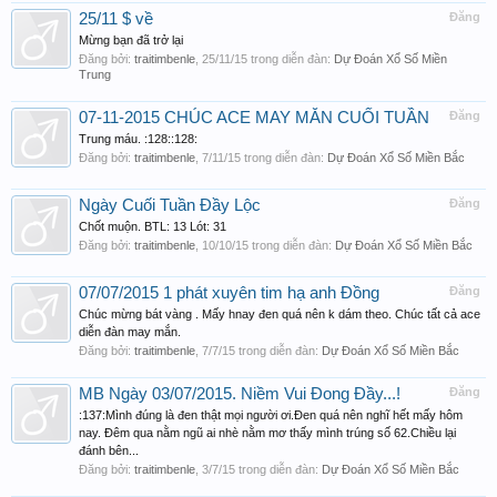
25/11 $ về
Đăng
Mừng bạn đã trở lại
Đăng bởi:
traitimbenle
,
25/11/15
trong diễn đàn:
Dự Đoán Xổ Số Miền
Trung
07-11-2015 CHÚC ACE MAY MẮN CUỐI TUẦN
Đăng
Trung máu. :128::128:
Đăng bởi:
traitimbenle
,
7/11/15
trong diễn đàn:
Dự Đoán Xổ Số Miền Bắc
Ngày Cuối Tuần Đầy Lộc
Đăng
Chốt muộn. BTL: 13 Lót: 31
Đăng bởi:
traitimbenle
,
10/10/15
trong diễn đàn:
Dự Đoán Xổ Số Miền Bắc
07/07/2015 1 phát xuyên tim hạ anh Đồng
Đăng
Chúc mừng bát vàng . Mấy hnay đen quá nên k dám theo. Chúc tất cả ace
diễn đàn may mắn.
Đăng bởi:
traitimbenle
,
7/7/15
trong diễn đàn:
Dự Đoán Xổ Số Miền Bắc
MB Ngày 03/07/2015. Niềm Vui Đong Đầy...!
Đăng
:137:Mình đúng là đen thật mọi người ơi.Đen quá nên nghĩ hết mấy hôm
nay. Đêm qua nằm ngũ ai nhè nằm mơ thấy mình trúng số 62.Chiều lại
đánh bên...
Đăng bởi:
traitimbenle
,
3/7/15
trong diễn đàn:
Dự Đoán Xổ Số Miền Bắc