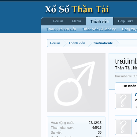
Forum
Media
Help Links
Thành viên
Thành viên tiêu biểu
Thành viên đã đăng ký
Đang truy
Forum
Thành viên
traitimbenle
traitim
Thần Tài
, N
traitimbenle đư
Tin nhắn
v
3
Hoạt động cuối:
27/12/15
Tham gia ngày:
6/5/15
Bài viết:
36
3