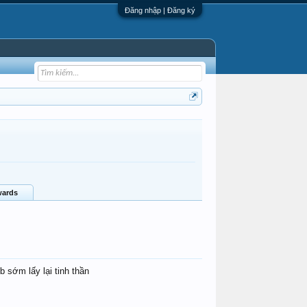
Đăng nhập | Đăng ký
ards
 sớm lấy lại tinh thần