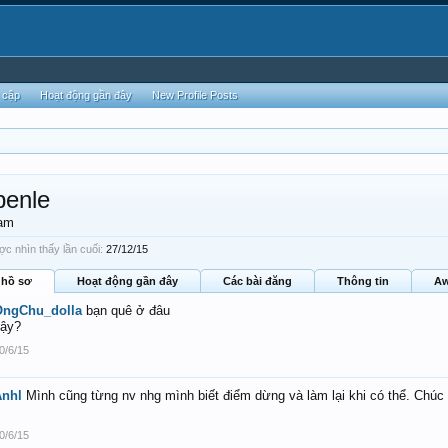
 cập
Hoạt động gần đây
New Profile Posts
benle
am
ợc nhìn thấy lần cuối:
27/12/15
 hồ sơ
Hoạt động gần đây
Các bài đăng
Thông tin
Aw
OngChu_dolla
bạn quê ở đâu
ậy?
0/6/15
Anhl
Mình cũng từng nv nhg mình biết điểm dừng và làm lại khi có thể. Chúc b
0/6/15