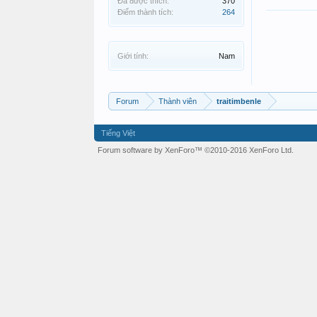
Đã được thích:
370
Điểm thành tích:
264
Giới tính:
Nam
Forum
Thành viên
traitimbenle
Tiếng Việt
Forum software by XenForo™
©2010-2016 XenForo Ltd.