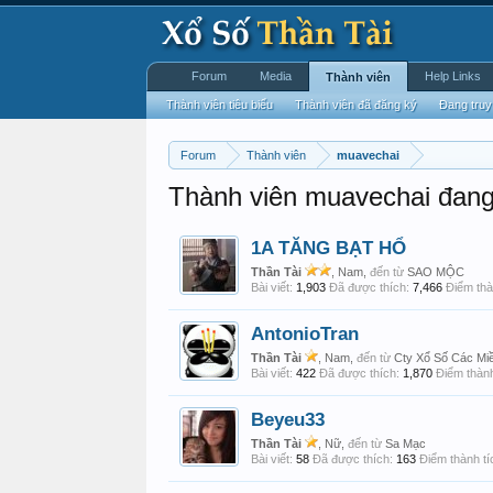
Forum
Media
Help Links
Thành viên
Thành viên tiêu biểu
Thành viên đã đăng ký
Đang truy
Forum
Thành viên
muavechai
Thành viên muavechai đang
1A TĂNG BẠT HỔ
Thần Tài
, Nam,
đến từ
SAO MỘC
Bài viết:
1,903
Đã được thích:
7,466
Điểm thà
AntonioTran
Thần Tài
, Nam,
đến từ
Cty Xổ Số Các Mi
Bài viết:
422
Đã được thích:
1,870
Điểm thành
Beyeu33
Thần Tài
, Nữ,
đến từ
Sa Mạc
Bài viết:
58
Đã được thích:
163
Điểm thành tí