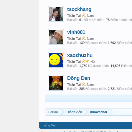
tsockhang
Thần Tài
, Nam
Bài viết:
61
Đã được thích:
75
Điểm thành tíc
vinh001
Thần Tài
, Nam
Bài viết:
139
Đã được thích:
1,602
Điểm thành
xaozhuzhu
Thần Tài
, Nữ
Bài viết:
1,780
Đã được thích:
14,826
Điểm th
Đồng Đen
Thần Tài
, Nam
Bài viết:
203
Đã được thích:
2,721
Điểm thành
Forum
Thành viên
muavechai
Tiếng Việt