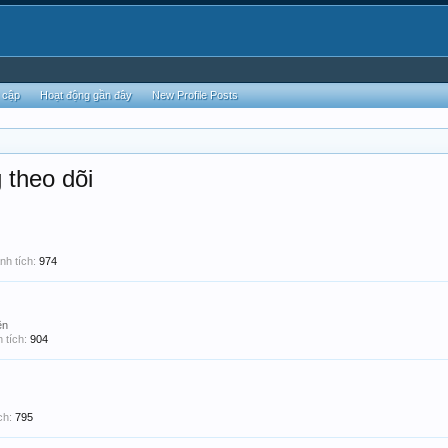
 cập
Hoạt động gần đây
New Profile Posts
 theo dõi
nh tích:
974
ền
 tích:
904
ch:
795