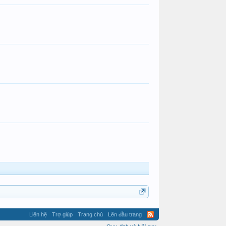
Liên hệ
Trợ giúp
Trang chủ
Lên đầu trang