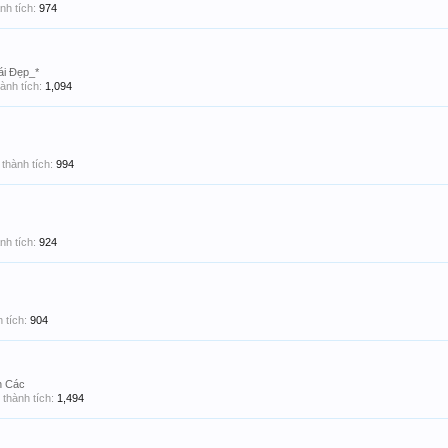
nh tích:
974
ái Đẹp_*
ành tích:
1,094
thành tích:
994
nh tích:
924
 tích:
904
n Các
thành tích:
1,494