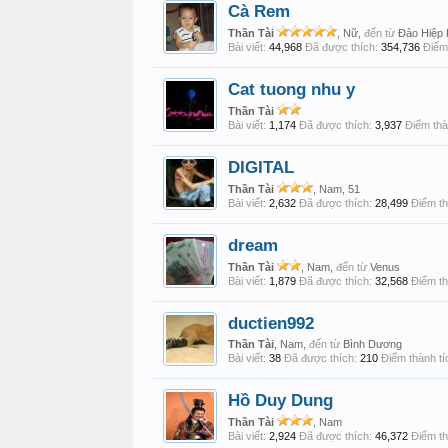
Cà Rem
Thần Tài
, Nữ,
đến từ
Đảo Hiệp
Bài viết:
44,968
Đã được thích:
354,736
Điểm 
Cat tuong nhu y
Thần Tài
Bài viết:
1,174
Đã được thích:
3,937
Điểm thà
DIGITAL
Thần Tài
, Nam, 51
Bài viết:
2,632
Đã được thích:
28,499
Điểm th
dream
Thần Tài
, Nam,
đến từ
Venus
Bài viết:
1,879
Đã được thích:
32,568
Điểm th
ductien992
Thần Tài
, Nam,
đến từ
Bình Dương
Bài viết:
38
Đã được thích:
210
Điểm thành tí
Hồ Duy Dung
Thần Tài
, Nam
Bài viết:
2,924
Đã được thích:
46,372
Điểm th