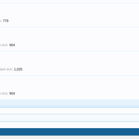
h:
779
 tích:
904
ành tích:
1,025
 tích:
904