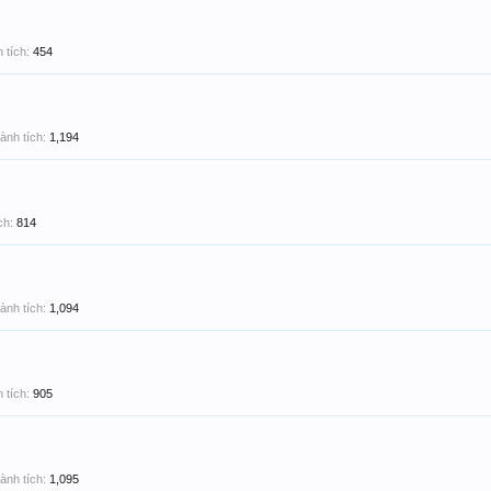
 tích:
454
ành tích:
1,194
ch:
814
ành tích:
1,094
 tích:
905
ành tích:
1,095