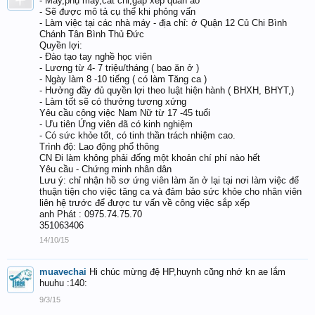
- May,phụ may,căt chỉ,gấp xếp quần áo
- Sẽ được mô tả cụ thể khi phỏng vấn
- Làm việc tại các nhà máy - địa chỉ: ở Quận 12 Củ Chi Bình
Chánh Tân Bình Thủ Đức
Quyền lợi:
- Đào tạo tay nghề học viên
- Lương từ 4- 7 triệu/tháng ( bao ăn ở )
- Ngày làm 8 -10 tiếng ( có làm Tăng ca )
- Hưởng đầy đủ quyền lợi theo luật hiện hành ( BHXH, BHYT,)
- Làm tốt sẽ có thưởng tương xứng
Yêu cầu công việc Nam Nữ từ 17 -45 tuổi
- Ưu tiên Ứng viên đã có kinh nghiệm
- Có sức khỏe tốt, có tinh thần trách nhiệm cao.
Trình độ: Lao động phổ thông
CN Đi làm không phải đống một khoản chí phí nào hết
Yêu cầu - Chứng minh nhân dân
Lưu ý: chỉ nhận hồ sơ ứng viên làm ăn ở lại tại nơi làm việc để
thuận tiện cho việc tăng ca và đảm bảo sức khỏe cho nhân viên
liên hệ trước để được tư vấn về công việc sắp xếp
anh Phát : 0975.74.75.70
351063406
14/10/15
muavechai
Hi chúc mừng đệ HP,huynh cũ̉ng nhớ kn ae lắm
huuhu :140:
9/3/15