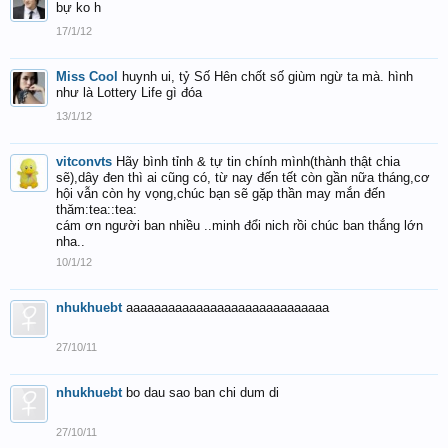
bự ko h
17/1/12
Miss Cool
huynh ui, tỷ Số Hên chốt số giùm ngừ ta mà. hình
như là Lottery Life gì đóa
13/1/12
vitconvts
Hãy bình tỉnh & tự tin chính mình(thành thật chia
sẽ),dây đen thì ai cũng có, từ nay đến tết còn gần nữa tháng,cơ
hội vẫn còn hy vọng,chúc bạn sẽ gặp thần may mắn đến
thăm:tea::tea:
cám ơn người ban nhiều ..minh đổi nich rồi chúc ban thắng lớn
nha..
10/1/12
nhukhuebt
aaaaaaaaaaaaaaaaaaaaaaaaaaaaa
27/10/11
nhukhuebt
bo dau sao ban chi dum di
27/10/11