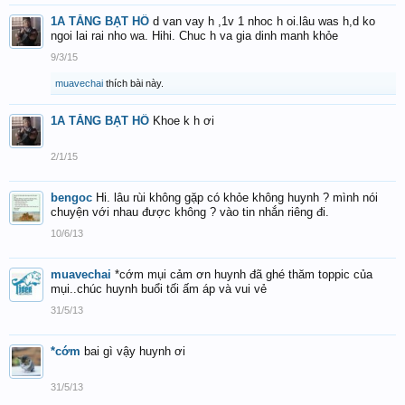
1A TĂNG BẠT HỔ
d van vay h ,1v 1 nhoc h oi.lâu was h,d ko
ngoi lai rai nho wa. Hihi. Chuc h va gia dinh manh khỏe
9/3/15
muavechai
thích bài này.
1A TĂNG BẠT HỔ
Khoe k h ơi
2/1/15
bengoc
Hi. lâu rùi không gặp có khỏe không huynh ? mình nói
chuyện với nhau được không ? vào tin nhắn riêng đi.
10/6/13
muavechai
*cớm mụi cảm ơn huynh đã ghé thăm toppic của
mụi..chúc huynh buổi tối ấm áp và vui vẻ
31/5/13
*cớm
bai gì vậy huynh ơi
31/5/13