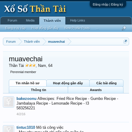
Đăng nhập | Đăng ký
Forum
Media
Help Links
Thành viên
Đang truy cập
Hoạt động gần đây
New Profile Posts
...
Forum
Thành viên
muavechai
muavechai
Thần Tài
, Nam, 64
Perennial member
Tin nhắn hồ sơ
Hoạt động gần đây
Các bài đăng
Thông tin
Awards
bakezoonu
Allrecipes: Fried Rice Recipe - Gumbo Recipe -
Jambalaya Recipe - Lemonade Recipe - I3
583256221
4/2/16
tintuc1010
Mô tả công việc