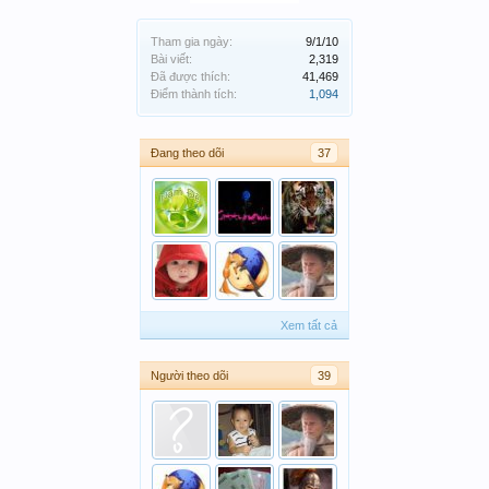
Tham gia ngày:
9/1/10
Bài viết:
2,319
Đã được thích:
41,469
Điểm thành tích:
1,094
Đang theo dõi
37
Xem tất cả
Người theo dõi
39