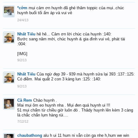
*cớm
mụi cảm ơn huynh đã ghé thăm toppic của mụi..chúc
huynh buổi tối ấm áp và vui vẻ
24/4/13
Nhất Tiếu
hê hê... Cảm ơn lời chúc của huynh :140:
Bước sang năm mới, chúc huynh & gia đình vui vẻ, phát tài
:004:
[IMG]
9/2/13
Nhất Tiếu
Của ngừ đẹp 39 - 939 mà huynh sửa lại 393 :137::125:
Có điềm. Mai quất 2 con 3 kàng lun :125: :140:
9/2/13
Cà Rem
Chào huynh .
Mai mụi ôm eo huynh nha . Mụi đen quá huynh ui !!!
51 mụi chấm từ chiều giờ luôn đó . Thâdy huynh lên kèm 3 càng
là chắc chắn lụm hàng rùi....
7/12/12
chaubathong
alu h ui 11 hum ni vẫn còn ga nhe h,hum we win