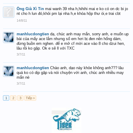
Ông Già Xì Tin
mai wanh 39 nha h,hihihi mai e ko có on dc bi jo
nt cho h lun đó,khỏi pm lại nha h,e khóa hộp thư òi,e trai cbt
14/8/11
manhlucdongtien
dạ, chúc anh may mắn, sorry anh, e muốn up
bài của mấy ace lắm nhưng số em hơi bị đen nên hổng dám,
đừng buồn em nghen. để e mở cf mời ace vào 8 cho dzui hen,
lâu rồi ko gặp. Ok e sẽ ll với TXC
3/7/11
manhlucdongtien
Chào anh, dạo này khỏe không anh??? lâu
quá ko có dịp gặp và nói chuyện với anh, chúc anh nhiều may
mắn nè
3/7/11
1
2
3
Tiếp >