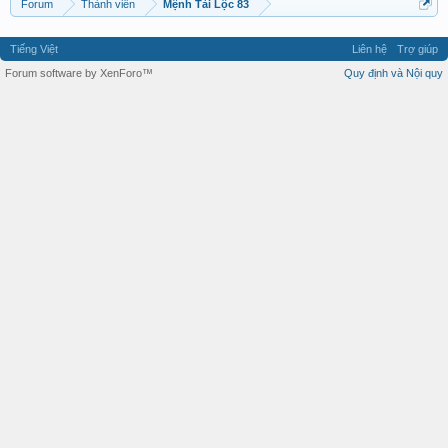
Forum
Thành viên
Mệnh Tài Lộc 83
Tiếng Việt
Liên hệ
Trợ giúp
Forum software by XenForo™
Quy định và Nội quy