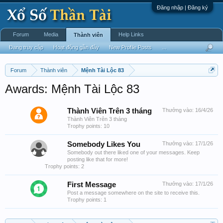
Đăng nhập | Đăng ký
Forum
Media
Help Links
Thành viên
Đang truy cập
Hoạt động gần đây
New Profile Posts
...
Forum
Thành viên
Mệnh Tài Lộc 83
Awards: Mệnh Tài Lộc 83
Thành Viên Trên 3 tháng
Thưởng vào:
16/4/26
Thành Viên Trên 3 tháng
Trophy points: 10
Somebody Likes You
Thưởng vào:
17/1/26
Somebody out there liked one of your messages. Keep
posting like that for more!
Trophy points: 2
First Message
Thưởng vào:
17/1/26
Post a message somewhere on the site to receive this.
Trophy points: 1