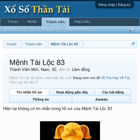
Đăng nhập | Đăng ký
Forum
Media
Help Links
Thành viên
Đang truy cập
Hoạt động gần đây
New Profile Posts
...
Forum
Thành viên
Mệnh Tài Lộc 83
Mệnh Tài Lộc 83
Thành Viên Mới
, Nam, 42,
đến từ
Lâm đồng
Mệnh Tài Lộc 83 được nhìn thấy lần cuối:
Đang xem chủ đề
Về Tim Hay Về Túi
,
Hôm nay lúc 06:17
Tin nhắn hồ sơ
Hoạt động gần đây
Các bài đăng
Thông tin
Awards
Hiện tại không có tin nhắn trong hồ sơ của Mệnh Tài Lộc 83.