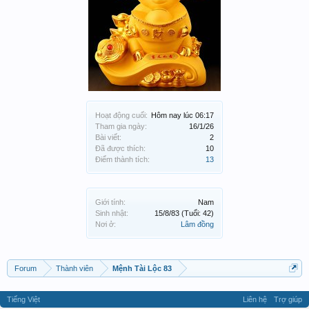
Hoạt động cuối:
Hôm nay lúc 06:17
Tham gia ngày:
16/1/26
Bài viết:
2
Đã được thích:
10
Điểm thành tích:
13
Giới tính:
Nam
Sinh nhật:
15/8/83
(Tuổi: 42)
Nơi ở:
Lâm đồng
Forum
Thành viên
Mệnh Tài Lộc 83
Tiếng Việt
Liên hệ
Trợ giúp