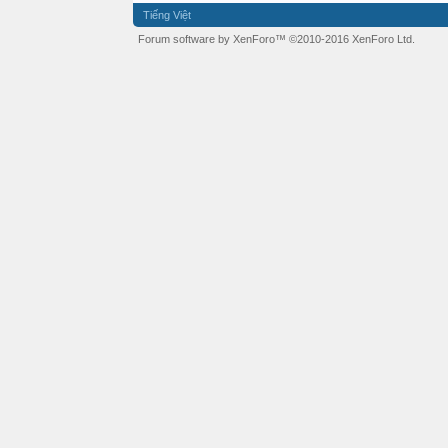
Tiếng Việt
Forum software by XenForo™
©2010-2016 XenForo Ltd.