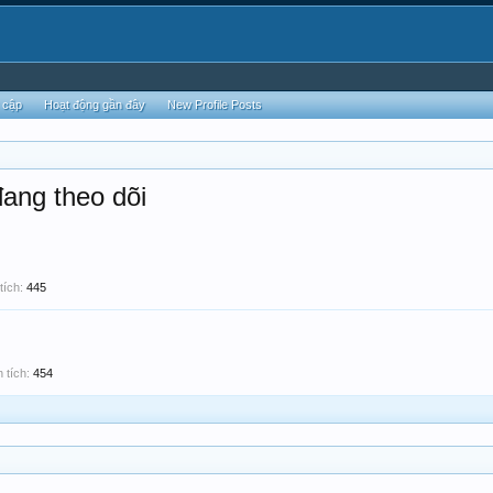
 cập
Hoạt động gần đây
New Profile Posts
ang theo dõi
tích:
445
 tích:
454