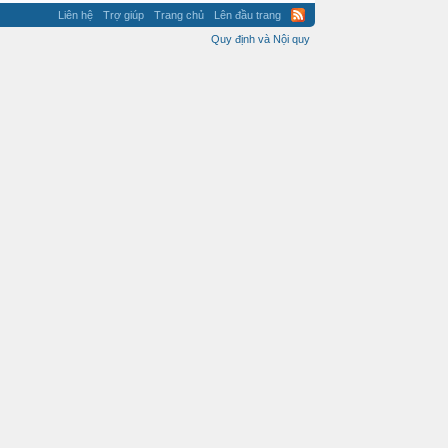
Liên hệ
Trợ giúp
Trang chủ
Lên đầu trang
Quy định và Nội quy