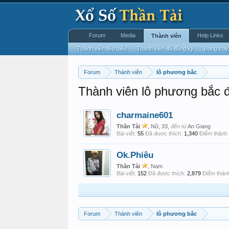
Forum
Media
Help Links
Thành viên
Thành viên tiêu biểu
Thành viên đã đăng ký
Đang truy
Forum
Thành viên
lô phương bắc
Thành viên lô phương bắc đ
charmaine601
Thần Tài
, Nữ, 33,
đến từ
An Giang
Bài viết:
55
Đã được thích:
1,340
Điểm thành 
Ok.Phiêu
Thần Tài
, Nam
Bài viết:
152
Đã được thích:
2,879
Điểm thành
Forum
Thành viên
lô phương bắc