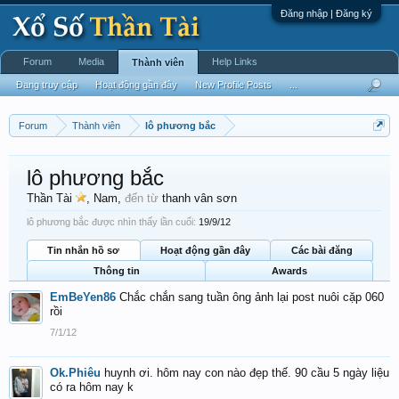
Đăng nhập | Đăng ký
Forum
Media
Help Links
Thành viên
Đang truy cập
Hoạt động gần đây
New Profile Posts
...
Forum
Thành viên
lô phương bắc
lô phương bắc
Thần Tài
, Nam,
đến từ
thanh vân sơn
lô phương bắc được nhìn thấy lần cuối:
19/9/12
Tin nhắn hồ sơ
Hoạt động gần đây
Các bài đăng
Thông tin
Awards
EmBeYen86
Chắc chắn sang tuần ông ảnh lại post nuôi cặp 060
rồi
7/1/12
Ok.Phiêu
huynh ơi. hôm nay con nào đẹp thế. 90 cầu 5 ngày liệu
có ra hôm nay k