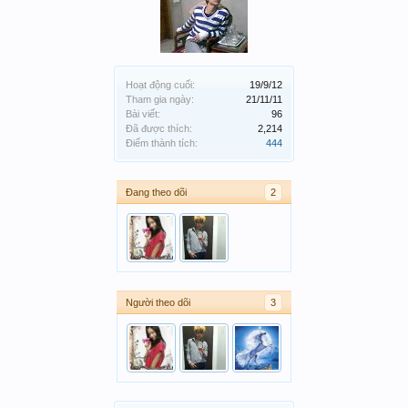
Hoạt động cuối:
19/9/12
Tham gia ngày:
21/11/11
Bài viết:
96
Đã được thích:
2,214
Điểm thành tích:
444
Đang theo dõi
2
Người theo dõi
3