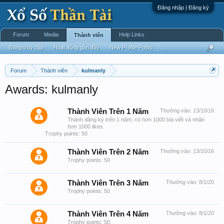
Đăng nhập | Đăng ký
Forum
Media
Help Links
Thành viên
Đang truy cập
Hoạt động gần đây
New Profile Posts
...
Forum
Thành viên
kulmanly
Awards: kulmanly
Thành Viên Trên 1 Năm
Thưởng vào:
13/10/16
Thành đăng ký trên 1 năm, có hơn 1000 bài viết và nhận
hơn 1000 likes
Trophy points: 50
Thành Viên Trên 2 Năm
Thưởng vào:
13/10/16
Trophy points: 50
Thành Viên Trên 3 Năm
Thưởng vào:
8/1/20
Trophy points: 50
Thành Viên Trên 4 Năm
Thưởng vào:
8/1/20
Trophy points: 50