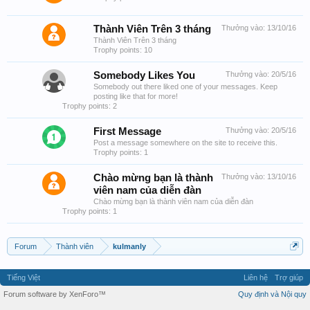
Thành Viên Trên 3 tháng
Thưởng vào:
13/10/16
Thành Viên Trên 3 tháng
Trophy points: 10
Somebody Likes You
Thưởng vào:
20/5/16
Somebody out there liked one of your messages. Keep
posting like that for more!
Trophy points: 2
First Message
Thưởng vào:
20/5/16
Post a message somewhere on the site to receive this.
Trophy points: 1
Chào mừng bạn là thành
Thưởng vào:
13/10/16
viên nam của diễn đàn
Chào mừng bạn là thành viên nam của diễn đàn
Trophy points: 1
Forum
Thành viên
kulmanly
Tiếng Việt
Liên hệ
Trợ giúp
Forum software by XenForo™
Quy định và Nội quy