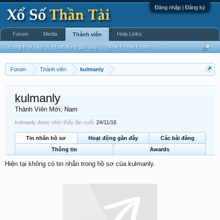
Đăng nhập | Đăng ký
Forum
Media
Help Links
Thành viên
Đang truy cập
Hoạt động gần đây
New Profile Posts
...
Forum
Thành viên
kulmanly
kulmanly
Thành Viên Mới
, Nam
kulmanly được nhìn thấy lần cuối:
24/11/16
Tin nhắn hồ sơ
Hoạt động gần đây
Các bài đăng
Thông tin
Awards
Hiện tại không có tin nhắn trong hồ sơ của kulmanly.