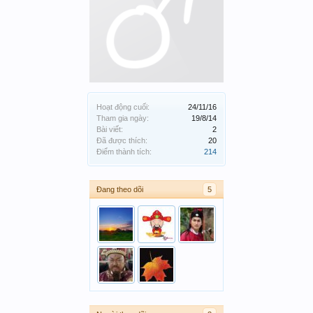
Hoạt động cuối:
24/11/16
Tham gia ngày:
19/8/14
Bài viết:
2
Đã được thích:
20
Điểm thành tích:
214
Đang theo dõi
5