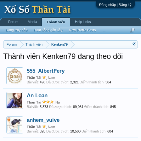
Đăng nhập | Đăng ký
Forum
Media
Help Links
Thành viên
Đang truy cập
Hoạt động gần đây
New Profile Posts
...
Forum
Thành viên
Kenken79
Thành viên Kenken79 đang theo dõi
555_AlbertFery
Thần Tài
, Nam
Bài viết:
498
Đã được thích:
2,321
Điểm thành tích:
304
An Loan
Thần Tài
, Nữ
Bài viết:
5,373
Đã được thích:
89,081
Điểm thành tích:
845
anhem_vuive
Thần Tài
, Nam
Bài viết:
328
Đã được thích:
10,500
Điểm thành tích:
604