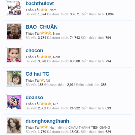
bachthulovt
Thần Tài
, Nam
Bài viết:
1,674
Đã được thích:
30,671
Điểm thành tích:
1,094
BAO_CHUẨN
Thần Tài
, Nam
Bài viết:
3,784
Đã được thích:
74,743
Điểm thành tích:
794
chocon
Thần Tài
, Nam
Bài viết:
3,378
Đã được thích:
98,388
Điểm thành tích:
794
Cô hai TG
Thần Tài
, Nữ
Bài viết:
155
Đã được thích:
2,914
Điểm thành tích:
355
doanso
Thần Tài
, Nữ
Bài viết:
2,302
Đã được thích:
24,922
Điểm thành tích:
693
duonghoangthanh
Thần Tài
, Nam,
đến từ
CHAU THANH TIEN GIANG
Bài viết:
1,770
Đã được thích:
18,081
Điểm thành tích:
624