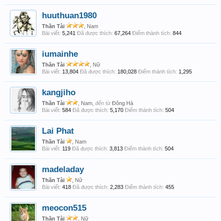
huuthuan1980
Thần Tài
, Nam
Bài viết:
5,241
Đã được thích:
67,264
Điểm thành tích:
844
iumainhe
Thần Tài
, Nữ
Bài viết:
13,804
Đã được thích:
180,028
Điểm thành tích:
1,295
kangjiho
Thần Tài
, Nam,
đến từ
Đông Hà
Bài viết:
584
Đã được thích:
5,170
Điểm thành tích:
504
Lai Phat
Thần Tài
, Nam
Bài viết:
119
Đã được thích:
3,813
Điểm thành tích:
504
madeladay
Thần Tài
, Nữ
Bài viết:
418
Đã được thích:
2,283
Điểm thành tích:
455
meocon515
Thần Tài
, Nữ