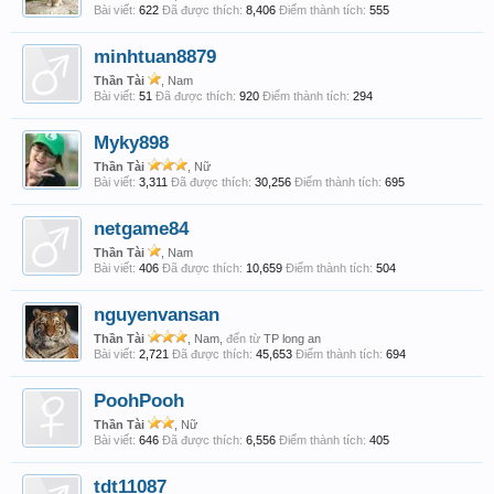
Bài viết:
622
Đã được thích:
8,406
Điểm thành tích:
555
minhtuan8879
Thần Tài
, Nam
Bài viết:
51
Đã được thích:
920
Điểm thành tích:
294
Myky898
Thần Tài
, Nữ
Bài viết:
3,311
Đã được thích:
30,256
Điểm thành tích:
695
netgame84
Thần Tài
, Nam
Bài viết:
406
Đã được thích:
10,659
Điểm thành tích:
504
nguyenvansan
Thần Tài
, Nam,
đến từ
TP long an
Bài viết:
2,721
Đã được thích:
45,653
Điểm thành tích:
694
PoohPooh
Thần Tài
, Nữ
Bài viết:
646
Đã được thích:
6,556
Điểm thành tích:
405
tdt11087