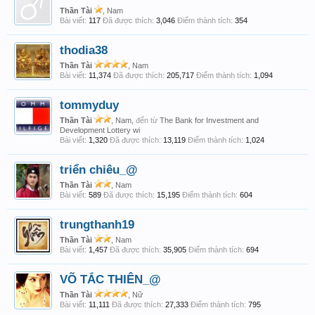
Thần Tài
, Nam
Bài viết:
117
Đã được thích:
3,046
Điểm thành tích:
354
thodia38
Thần Tài
, Nam
Bài viết:
11,374
Đã được thích:
205,717
Điểm thành tích:
1,094
tommyduy
Thần Tài
, Nam,
đến từ
The Bank for Investment and
Development Lottery wi
Bài viết:
1,320
Đã được thích:
13,119
Điểm thành tích:
1,024
triển chiêu_@
Thần Tài
, Nam
Bài viết:
589
Đã được thích:
15,195
Điểm thành tích:
604
trungthanh19
Thần Tài
, Nam
Bài viết:
1,457
Đã được thích:
35,905
Điểm thành tích:
694
VÕ TẮC THIÊN_@
Thần Tài
, Nữ
Bài viết:
11,111
Đã được thích:
27,333
Điểm thành tích:
795