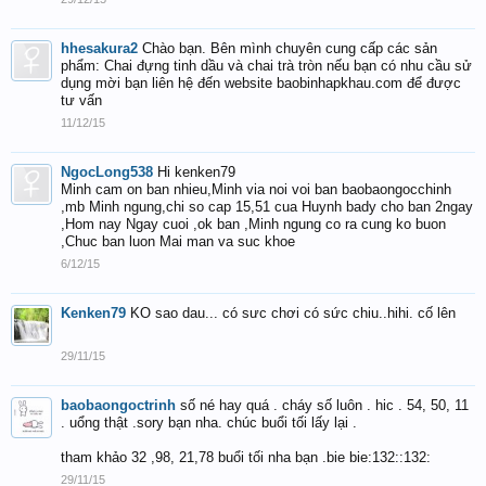
hhesakura2
Chào bạn. Bên mình chuyên cung cấp các sản
phẩm: Chai đựng tinh dầu và chai trà tròn nếu bạn có nhu cầu sử
dụng mời bạn liên hệ đến website baobinhapkhau.com để được
tư vấn
11/12/15
NgocLong538
Hi kenken79
Minh cam on ban nhieu,Minh via noi voi ban baobaongocchinh
,mb Minh ngung,chi so cap 15,51 cua Huynh bady cho ban 2ngay
,Hom nay Ngay cuoi ,ok ban ,Minh ngung co ra cung ko buon
,Chuc ban luon Mai man va suc khoe
6/12/15
Kenken79
KO sao dau... có sưc chơi có sức chiu..hihi. cố lên
29/11/15
baobaongoctrinh
số né hay quá . cháy số luôn . hic . 54, 50, 11
. uổng thật .sory bạn nha. chúc buổi tối lấy lại .
tham khảo 32 ,98, 21,78 buổi tối nha bạn .bie bie:132::132:
29/11/15