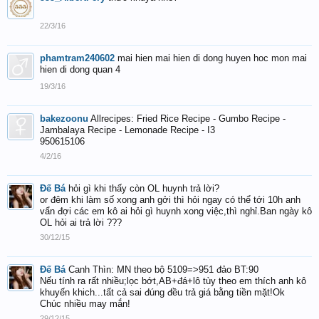
22/3/16
phamtram240602
mai hien mai hien di dong huyen hoc mon mai
hien di dong quan 4
19/3/16
bakezoonu
Allrecipes: Fried Rice Recipe - Gumbo Recipe -
Jambalaya Recipe - Lemonade Recipe - I3
950615106
4/2/16
Đế Bá
hỏi gì khi thấy còn OL huynh trả lời?
or đêm khi làm số xong anh gởi thì hỏi ngay có thể tới 10h anh
vẩn đợi các em kô ai hỏi gì huynh xong việc,thì nghỉ.Ban ngày kô
OL hỏi ai trả lời ???
30/12/15
Đế Bá
Canh Thìn: MN theo bộ 5109=>951 đảo BT:90
Nếu tính ra rất nhiều;lọc bớt,AB+đá+lô tùy theo em thích anh kô
khuyến khich...tất cả sai đúng đều trả giá bằng tiền mặt!Ok
Chúc nhiều may mắn!
29/12/15