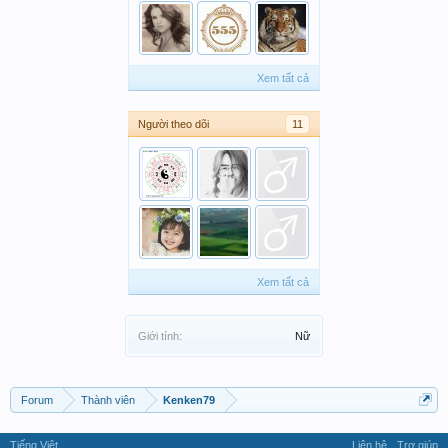
Xem tất cả
Người theo dõi
11
Xem tất cả
Giới tính:
Nữ
Forum
Thành viên
Kenken79
Tiếng Việt
Liên hệ
Trợ giúp