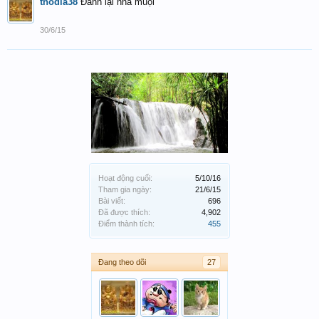
thodia38
Đánh lại nha muội
30/6/15
Hoạt động cuối:
5/10/16
Tham gia ngày:
21/6/15
Bài viết:
696
Đã được thích:
4,902
Điểm thành tích:
455
Đang theo dõi
27