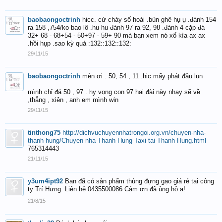
baobaongoctrinh
hicc. cứ cháy số hoài .bùn ghê hụ ụ .đánh 154
ra 158 ,754/ko bao lô .hu hu đánh 97 ra 92, 98 .đánh 4 cặp đá
32+ 68 - 68+54 - 50+97 - 59+ 90 mà bạn xem nó xổ kìa ax ax
.hồi hụp .sao kỳ quá :132::132::132:
29/11/15
baobaongoctrinh
mèn ơi . 50, 54 , 11 .hic mấy phát đầu lun
mình chỉ đá 50 , 97 . hy vọng con 97 hai đài này nhạy sẽ về
,thẳng , xiên , anh em mình win
29/11/15
tinthong75
http://dichvuchuyennhatrongoi.org.vn/chuyen-nha-
thanh-hung/Chuyen-nha-Thanh-Hung-Taxi-tai-Thanh-Hung.html
765314443
21/11/15
y3um4ipt92
Bạn đã có sản phẩm thùng đựng gạo giá rẻ tại công
ty Trí Hưng. Liên hệ 0435500086 Cảm ơn đã ủng hộ ạ!
21/8/15