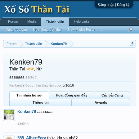
Đăng nhập | Đăng ký
Forum
Media
Help Links
Thành viên
Đang truy cập
Hoạt động gần đây
New Profile Posts
...
Forum
Thành viên
Kenken79
Kenken79
Thần Tài
, Nữ
aaaaaaa
13/5/16
Kenken79 được nhìn thấy lần cuối:
5/10/16
Tin nhắn hồ sơ
Hoạt động gần đây
Các bài đăng
Thông tin
Awards
Kenken79
aaaaaaa
13/5/16
555_AlbertFery
thức khuya nhể?