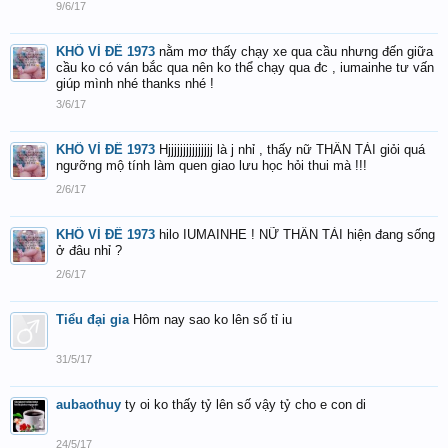
9/6/17
KHỔ VÌ ĐỀ 1973
nằm mơ thấy chạy xe qua cầu nhưng đến giữa
cầu ko có ván bắc qua nên ko thể chạy qua đc , iumainhe tư vấn
giúp mình nhé thanks nhé !
3/6/17
KHỔ VÌ ĐỀ 1973
Hjjjjjjjjjjjjjjj là j nhỉ , thấy nữ THẦN TÀI giỏi quá
ngưỡng mộ tính làm quen giao lưu học hỏi thui mà !!!
2/6/17
KHỔ VÌ ĐỀ 1973
hilo IUMAINHE ! NỮ THẦN TÀI hiện đang sống
ở đâu nhỉ ?
2/6/17
Tiểu đại gia
Hôm nay sao ko lên số tỉ iu
31/5/17
aubaothuy
ty oi ko thấy tỷ lên số vậy tỷ cho e con di
24/5/17