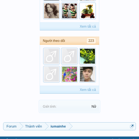
Xem tất cả
Người theo dõi
223
Xem tất cả
Giới tính:
Nữ
Forum
Thành viên
iumainhe