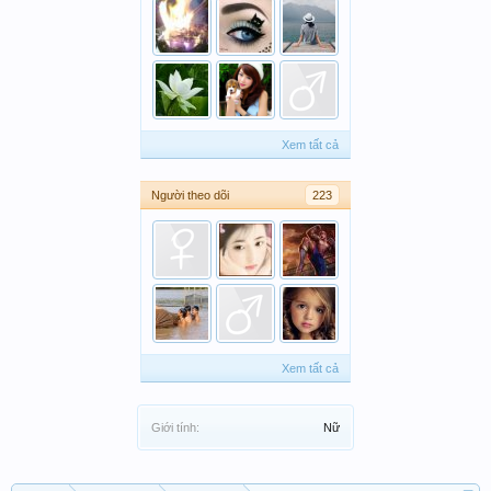
Xem tất cả
Người theo dõi
223
Xem tất cả
Giới tính:
Nữ