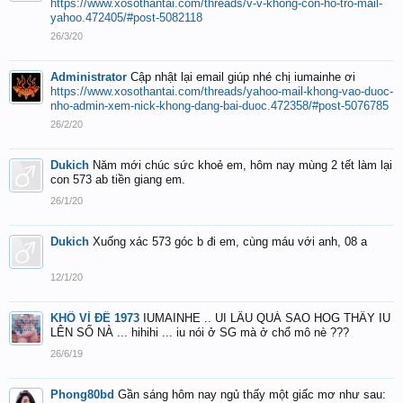
https://www.xosothantai.com/threads/v-v-khong-con-ho-tro-mail-
yahoo.472405/#post-5082118
26/3/20
Administrator
Cập nhật lại email giúp nhé chị iumainhe ơi
https://www.xosothantai.com/threads/yahoo-mail-khong-vao-duoc-
nho-admin-xem-nick-khong-dang-bai-duoc.472358/#post-5076785
26/2/20
Dukich
Năm mới chúc sức khoẻ em, hôm nay mùng 2 tết làm lại
con 573 ab tiền giang em.
26/1/20
Dukich
Xuống xác 573 góc b đi em, cùng máu với anh, 08 a
12/1/20
KHỔ VÌ ĐỀ 1973
IUMAINHE .. UI LÂU QUÁ SAO HOG THẤY IU
LÊN SỐ NÀ ... hihihi ... iu nói ở SG mà ở chổ mô nè ???
26/6/19
Phong80bd
Gần sáng hôm nay ngủ thấy một giấc mơ như sau: