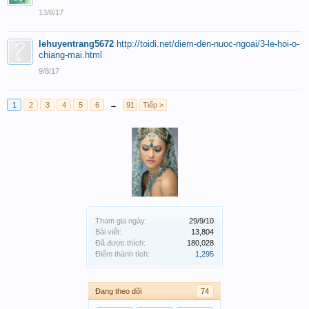
13/8/17
lehuyentrang5672
http://toidi.net/diem-den-nuoc-ngoai/3-le-hoi-o-
chiang-mai.html
9/8/17
1
2
3
4
5
6
→
91
Tiếp >
Tham gia ngày:
29/9/10
Bài viết:
13,804
Đã được thích:
180,028
Điểm thành tích:
1,295
Đang theo dõi
74