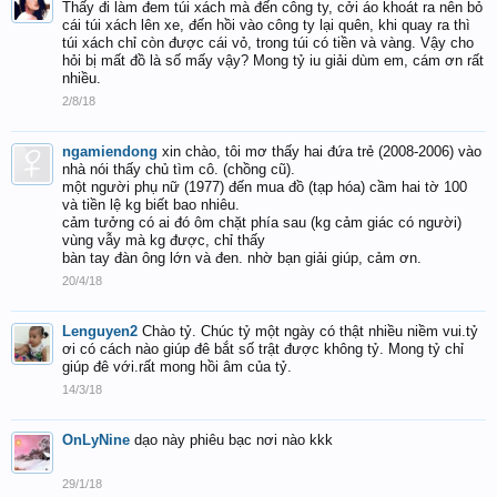
Thấy đi làm đem túi xách mà đến công ty, cởi áo khoát ra nên bỏ
cái túi xách lên xe, đến hồi vào công ty lại quên, khi quay ra thì
túi xách chỉ còn được cái vỏ, trong túi có tiền và vàng. Vậy cho
hỏi bị mất đồ là số mấy vậy? Mong tỷ iu giải dùm em, cám ơn rất
nhiều.
2/8/18
ngamiendong
xin chào, tôi mơ thấy hai đứa trẻ (2008-2006) vào
nhà nói thấy chủ tìm cô. (chồng cũ).
một người phụ nữ (1977) đến mua đồ (tạp hóa) cầm hai tờ 100
và tiền lệ kg biết bao nhiêu.
cảm tưởng có ai đó ôm chặt phía sau (kg cảm giác có người)
vùng vẫy mà kg được, chỉ thấy
bàn tay đàn ông lớn và đen. nhờ bạn giải giúp, cảm ơn.
20/4/18
Lenguyen2
Chào tỷ. Chúc tỷ một ngày có thật nhiều niềm vui.tỷ
ơi có cách nào giúp đê bắt số trật được không tỷ. Mong tỷ chỉ
giúp đê với.rất mong hồi âm của tỷ.
14/3/18
OnLyNine
dạo này phiêu bạc nơi nào kkk
29/1/18