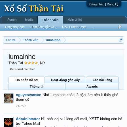
Đăng nhập | Đăng ký
Forum
Media
Help Links
Thành viên
Đang truy cập
Hoạt động gần đây
New Profile Posts
...
Forum
Thành viên
iumainhe
iumainhe
Thần Tài
, Nữ
Perennial member
Tin nhắn hồ sơ
Hoạt động gần đây
Các bài đăng
Thông tin
Awards
nguyenvansan
Nhớ iumainhe,chắc là bận lắm nên k thằy ghé
thăm dđ
21/7/22
Administrator
Hi; nhờ chị vui lòng đổi mail, XSTT không còn hỗ
trợ Yahoo Mail