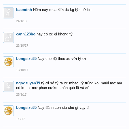
baominh
Hôm nay mua 825 dc kg tỷ chờ tin
24/1/18
canh123ho
nay có xc gi khong tỷ
23/10/17
Longsize35
Nay cho đệ theo xc với tỷ ơi
13/10/17
ngoc tuyen39
tỷ ơi số tỷ ra xc mbac. tỷ trúng ko. muội mơ mà
nó ko ra. mơ phun nước. chán quá lô và đề
25/9/17
Longsize35
Nay đánh con xỉu chủ gì vậy tỉ
1/9/17