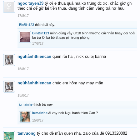
ngoc tuyen39
tỷ ơi e thua quá mà ko trúng dc xc. chắc giờ ghi
theo chị để gỡ lại tiền thua. đang tính cắm vàng trả nợ huu
17/8/17
BinBin123
thích bài này.
BinBin123
mình cũng vậy 6h10 bình thường cái nhận hnay gọi hoài
ko trả lời bả bỏ đt sạc pin trong phòng
17/8/17
ngủhànhthiencan
quên rồi hả , nick cũ bị banha
15/8/17
ngủhànhthiencan
chúc em hôm nay may mắn
15/8/17
iumainhe
thích bài này.
iumainhe
Ai vay nek Ngu hanh thien Can ?
15/8/17
tanvuong
tỷ cho đệ mần quen nha. zalo của đệ 0913320882