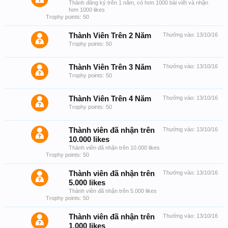
Thành đăng ký trên 1 năm, có hơn 1000 bài viết và nhận
hơn 1000 likes
Trophy points: 50
Thành Viên Trên 2 Năm
Thưởng vào:
13/10/16
Trophy points: 50
Thành Viên Trên 3 Năm
Thưởng vào:
13/10/16
Trophy points: 50
Thành Viên Trên 4 Năm
Thưởng vào:
13/10/16
Trophy points: 50
Thành viên đã nhận trên
Thưởng vào:
13/10/16
10.000 likes
Thành viên đã nhận trên 10.000 likes
Trophy points: 50
Thành viên đã nhận trên
Thưởng vào:
13/10/16
5.000 likes
Thành viên đã nhận trên 5.000 likes
Trophy points: 50
Thành viên đã nhận trên
Thưởng vào:
13/10/16
1.000 likes