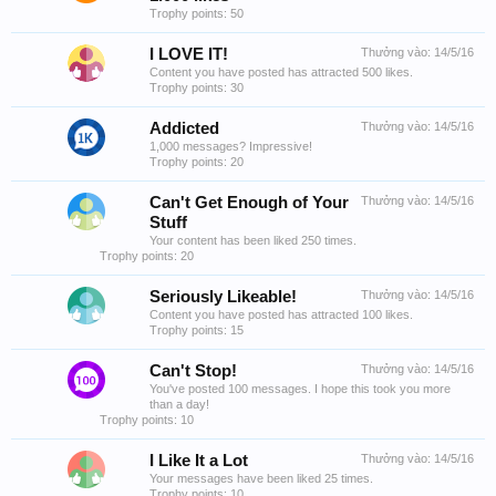
Trophy points: 50
I LOVE IT!
Thưởng vào:
14/5/16
Content you have posted has attracted 500 likes.
Trophy points: 30
Addicted
Thưởng vào:
14/5/16
1,000 messages? Impressive!
Trophy points: 20
Can't Get Enough of Your
Thưởng vào:
14/5/16
Stuff
Your content has been liked 250 times.
Trophy points: 20
Seriously Likeable!
Thưởng vào:
14/5/16
Content you have posted has attracted 100 likes.
Trophy points: 15
Can't Stop!
Thưởng vào:
14/5/16
You've posted 100 messages. I hope this took you more
than a day!
Trophy points: 10
I Like It a Lot
Thưởng vào:
14/5/16
Your messages have been liked 25 times.
Trophy points: 10