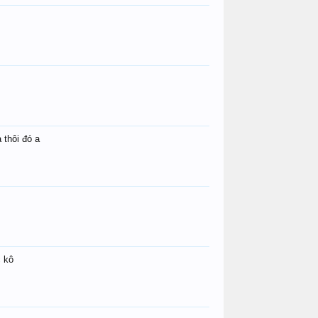
 thôi đó a
c kô