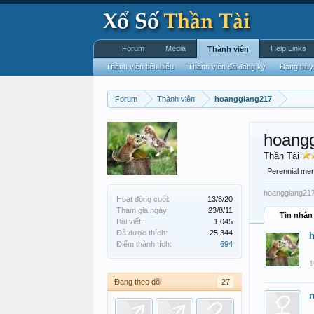
Forum
Media
Help Links
Thành viên
Thành viên tiêu biểu
Thành viên đã đăng ký
Đang truy
Forum
Thành viên
hoanggiang217
hoang
Thần Tài
Perennial me
hoanggiang217 
Hoạt động cuối:
13/8/20
Tham gia ngày:
23/8/11
Tin nhắn
Bài viết:
1,045
Đã được thích:
25,344
Điểm thành tích:
694
1
Đang theo dõi
27