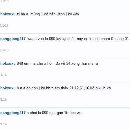
0/1/16
nhokxuxu
zị hả a. mùng 1 có nên đánh j kô đây
0/1/16
hoanggiang217
hwa a vao lo 090 lay lại chút. nay co khi de chạm 0. sang 01
0/1/16
nhokxuxu
848 em ms cho a hôm đb về 34 xong .h.n ms ra
/1/16
nhokxuxu
h.n a có con j kô hh.n em thấy 21,12,61,16 kô bjk đc kô
/1/16
hoanggiang217
a choi lo 090 mat gan 1tr tiec wa
/1/16