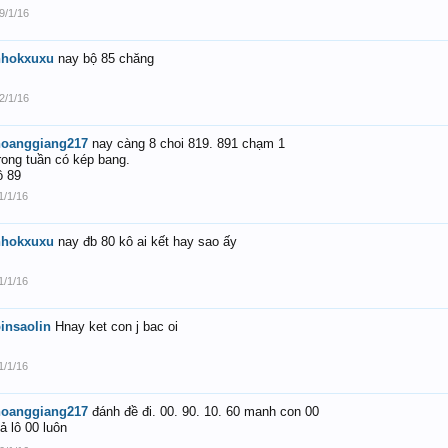
9/1/16
nhokxuxu
nay bộ 85 chăng
2/1/16
hoanggiang217
nay càng 8 choi 819. 891 chạm 1
rong tuần có kép bang.
ô 89
1/1/16
nhokxuxu
nay đb 80 kô ai kết hay sao ấy
1/1/16
insaolin
Hnay ket con j bac oi
1/1/16
hoanggiang217
đánh đề đi. 00. 90. 10. 60 manh con 00
ả lô 00 luôn