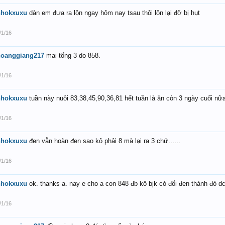
nhokxuxu
dàn em đưa ra lộn ngay hôm nay tsau thôi lộn lại đỡ bị hụt
/1/16
hoanggiang217
mai tổng 3 do 858.
/1/16
nhokxuxu
tuần này nuôi 83,38,45,90,36,81 hết tuần là ăn còn 3 ngày cuối nữa
/1/16
nhokxuxu
đen vẫn hoàn đen sao kô phải 8 mà lại ra 3 chứ......
/1/16
nhokxuxu
ok. thanks a. nay e cho a con 848 đb kô bjk có đổi đen thành đỏ d
/1/16