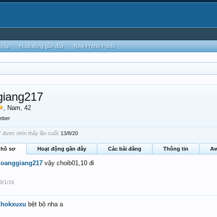
 cập
Hoạt động gần đây
New Profile Posts
giang217
, Nam, 42
mber
được nhìn thấy lần cuối:
13/8/20
 hồ sơ
Hoạt động gần đây
Các bài đăng
Thông tin
Aw
hoanggiang217
vậy choib01,10 đi
9/1/16
nhokxuxu
bệt bộ nha a