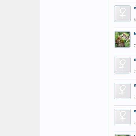
8
7
7
7
7