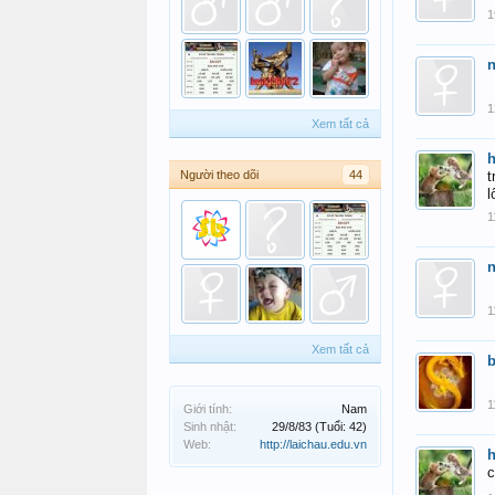
1
1
Xem tất cả
Người theo dõi
44
t
l
1
1
Xem tất cả
b
1
Giới tính:
Nam
Sinh nhật:
29/8/83
(Tuổi: 42)
Web:
http://laichau.edu.vn
c