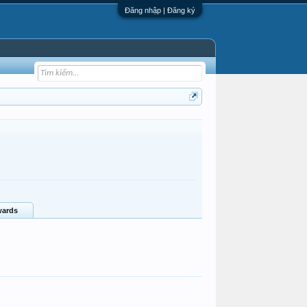
Đăng nhập | Đăng ký
ards
BienNgaSon
ThànhS2Linh
taithan39