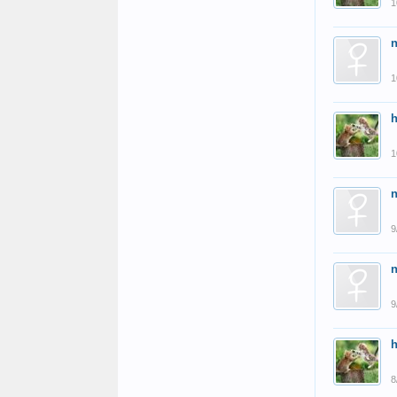
1
1
1
9
9
8