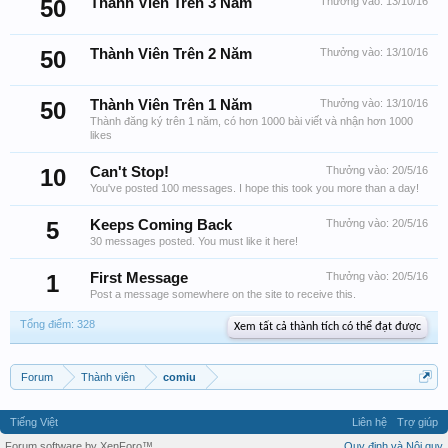
50
Thành Viên Trên 3 Năm
Thưởng vào:
13/10/16
50
Thành Viên Trên 2 Năm
Thưởng vào:
13/10/16
50
Thành Viên Trên 1 Năm
Thưởng vào:
13/10/16
Thành đăng ký trên 1 năm, có hơn 1000 bài viết và nhận hơn 1000
likes
10
Can't Stop!
Thưởng vào:
20/5/16
You've posted 100 messages. I hope this took you more than a day!
5
Keeps Coming Back
Thưởng vào:
20/5/16
30 messages posted. You must like it here!
1
First Message
Thưởng vào:
20/5/16
Post a message somewhere on the site to receive this.
Tổng điểm: 328
Xem tất cả thành tích có thể đạt được
Forum
Thành viên
comiu
Tiếng Việt
Liên hệ
Trợ giúp
Forum software by XenForo™
Quy định và Nội quy