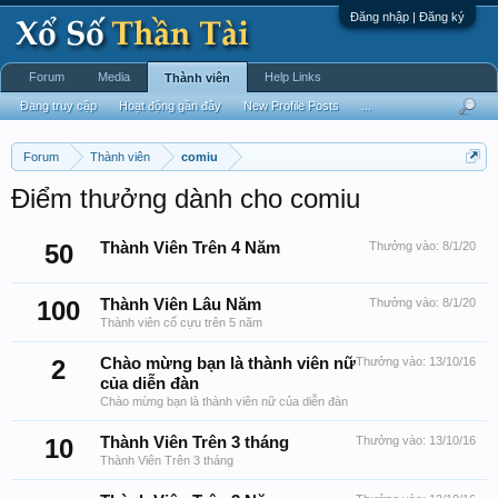
Đăng nhập | Đăng ký
Forum
Media
Help Links
Thành viên
Đang truy cập
Hoạt động gần đây
New Profile Posts
...
Forum
Thành viên
comiu
Điểm thưởng dành cho comiu
50
Thành Viên Trên 4 Năm
Thưởng vào:
8/1/20
100
Thành Viên Lâu Năm
Thưởng vào:
8/1/20
Thành viên cổ cựu trên 5 năm
2
Chào mừng bạn là thành viên nữ
Thưởng vào:
13/10/16
của diễn đàn
Chào mừng bạn là thành viên nữ của diễn đàn
10
Thành Viên Trên 3 tháng
Thưởng vào:
13/10/16
Thành Viên Trên 3 tháng