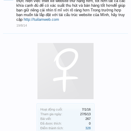
thực hiện việc thiết kế website thứ hạng hơn, tốt hơn tất cả các
khía cạnh đủ để có xác suất thu hút và bán hàng tốt hơnđể giúp
bạn giữ riêng cái nhìn tỉ mĩ với rõ ràng hơn Trong trường hợp
bạn muốn tái lắp đặt với tái cấu trúc website của Mình, hãy truy
cập
http://tuilamweb.com
19/8/14
Hoạt động cuối:
7/1/16
Tham gia ngày:
27/5/13
Bài viết:
267
Đã được thích:
0
Điểm thành tích:
328