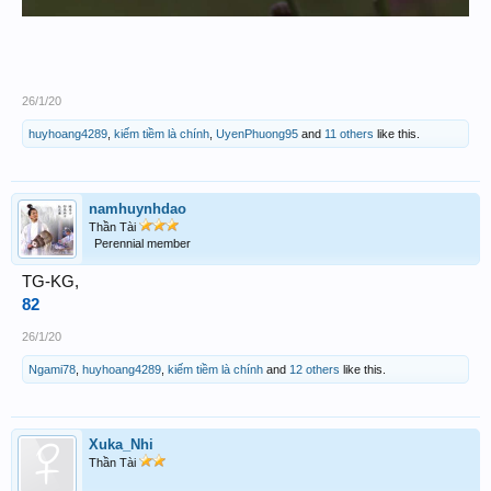
26/1/20
huyhoang4289
,
kiếm tiềm là chính
,
UyenPhuong95
and
11 others
like this.
namhuynhdao
Thần Tài
Perennial member
TG-KG,
82
26/1/20
Ngami78
,
huyhoang4289
,
kiếm tiềm là chính
and
12 others
like this.
Xuka_Nhi
Thần Tài