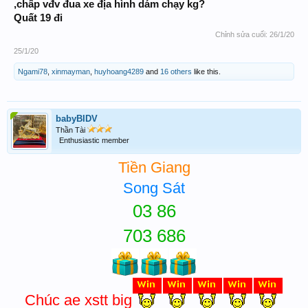
,chấp vđv đua xe địa hình dám chạy kg?
Quất 19 đi
Chỉnh sửa cuối:
26/1/20
25/1/20
Ngami78
,
xinmayman
,
huyhoang4289
and
16 others
like this.
babyBIDV
Thần Tài
Enthusiastic member
Tiền Giang
Song Sát
03 86
703 686
Chúc ae xstt big