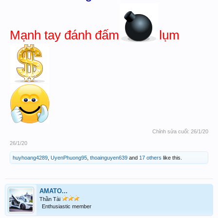
Mạnh tay đánh đấm
lụm
Chỉnh sửa cuối:
26/1/20
26/1/20
huyhoang4289
,
UyenPhuong95
,
thoainguyen639
and
17 others
like this.
AMATO...
Thần Tài
Enthusiastic member