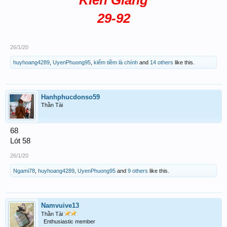
Kiên Giang
29-92
26/1/20
huyhoang4289
,
UyenPhuong95
,
kiếm tiềm là chính
and
14 others
like this.
Hanhphucdonso59
Thần Tài
68
Lót 58
26/1/20
Ngami78
,
huyhoang4289
,
UyenPhuong95
and
9 others
like this.
Namvuive13
Thần Tài
Enthusiastic member