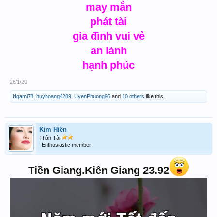
may mắn
phát tài
gia đình vui vẻ
an lành
hạnh phúc
26/1/20
Ngami78
,
huyhoang4289
,
UyenPhuong95
and
10 others
like this.
Kim Hiền
Thần Tài
Enthusiastic member
Tiền Giang.Kiên Giang 23.92