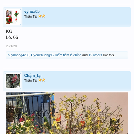
vyhoa05
Thần Tài
KG
Lô. 66
26/1/20
huyhoang4289
,
UyenPhuong95
,
kiếm tiềm là chính
and
15 others
like this.
Chậm_lại
Thần Tài