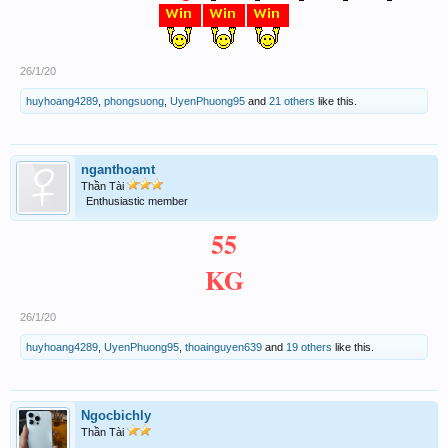
26/1/20
huyhoang4289
,
phongsuong
,
UyenPhuong95
and
21 others
like this.
nganthoamt
Thần Tài
Enthusiastic member
55
KG
26/1/20
huyhoang4289
,
UyenPhuong95
,
thoainguyen639
and
19 others
like this.
Ngocbichly
Thần Tài