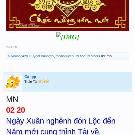
26/1/20
huyhoang4289
,
UyenPhuong95
,
thoainguyen639
and
19 others
like this.
Cá lẹp
Thần Tài
MN
02 20
Ngày Xuân nghênh đón Lộc đến
Năm mới cung thỉnh Tài về.