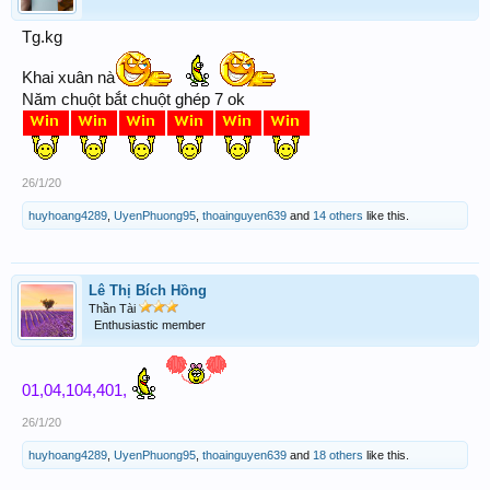
Tg.kg
Khai xuân nà
Năm chuột bắt chuột ghép 7 ok
26/1/20
huyhoang4289
,
UyenPhuong95
,
thoainguyen639
and
14 others
like this.
Lê Thị Bích Hồng
Thần Tài
Enthusiastic member
01,04,104,401,
26/1/20
huyhoang4289
,
UyenPhuong95
,
thoainguyen639
and
18 others
like this.