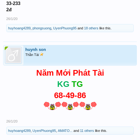
33-233
2đ
26/1/20
huyhoang4289
,
phongsuong
,
UyenPhuong95
and
18 others
like this.
huynh son
Thần Tài
Năm Mới Phát Tài
KG
TG
68-49-86
26/1/20
huyhoang4289
,
UyenPhuong95
,
AMATO...
and
11 others
like this.