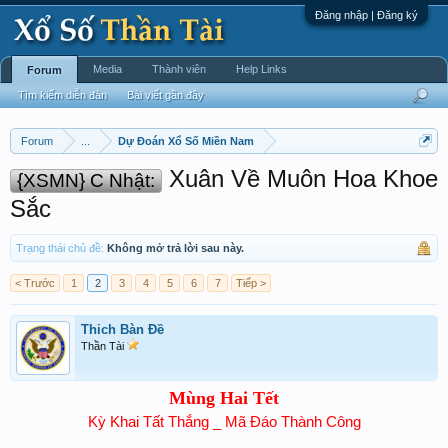
Đăng nhập | Đăng ký
Media
Thành viên
Help Links
Forum
Tìm kiếm diễn đàn
Bài viết gần đây
Forum
...
Dự Đoán Xổ Số Miền Nam
Xuân Về Muôn Hoa Khoe
{XSMN} C Nhật:
Sắc
Trạng thái chủ đề:
Không mở trả lời sau này.
< Trước
1
2
3
4
5
6
7
Tiếp >
Thich Bàn Đề
Thần Tài
Mùng Hai Tết
Kỳ Khai Tất Thắng _ Mã Đáo Thành Công