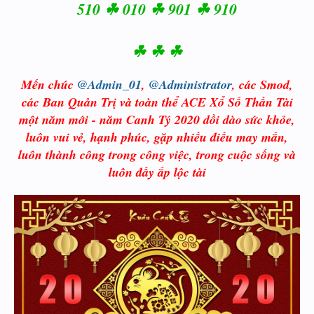
510 ☘ 010 ☘ 901 ☘ 910
☘ ☘ ☘
Mến chúc
@Admin_01
,
@Administrator
, các Smod,
các Ban Quản Trị và toàn thể ACE Xổ Số Thần Tài
một năm mới - năm Canh Tý 2020 dồi dào sức khỏe,
luôn vui vẻ, hạnh phúc, gặp nhiều điều may mắn,
luôn thành công trong công việc, trong cuộc sống và
luôn đầy ắp lộc tài