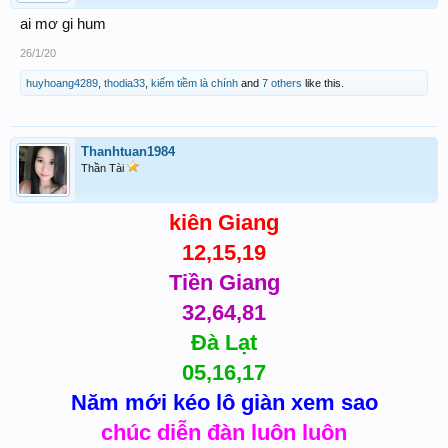
ai mơ gi hum
26/1/20
huyhoang4289
,
thodia33
,
kiếm tiềm là chính
and
7 others
like this.
Thanhtuan1984
Thần Tài
kiên Giang
12,15,19
Tiền Giang
32,64,81
Đà Lạt
05,16,17
Năm mới kéo lô giàn xem sao
chúc diễn đàn luôn luôn