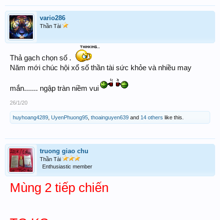
vario286
Thần Tài
Thả gạch chọn số .
Năm mới chúc hội xổ số thần tài sức khỏe và nhiều may
mắn....... ngập tràn niềm vui
26/1/20
huyhoang4289
,
UyenPhuong95
,
thoainguyen639
and
14 others
like this.
truong giao chu
Thần Tài
Enthusiastic member
Mùng 2 tiếp chiến