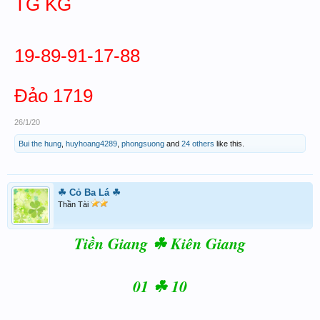
TG KG
19-89-91-17-88
Đảo 1719
26/1/20
Bui the hung
,
huyhoang4289
,
phongsuong
and
24 others
like this.
☘ Cỏ Ba Lá ☘
Thần Tài
Tiền Giang ☘ Kiên Giang
01 ☘ 10