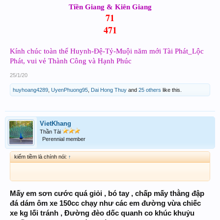
Tiền Giang & Kiên Giang
71
471
Kính chúc toàn thể Huynh-Đệ-Tỷ-Muội năm mới Tài Phát_Lộc
Phát, vui vẻ Thành Công và Hạnh Phúc
25/1/20
huyhoang4289
,
UyenPhuong95
,
Dai Hong Thuy
and
25 others
like this.
VietKhang
Thần Tài
Perennial member
kiếm tiềm là chính nói:
↑
Mấy em sơn cước quá giỏi , bó tay , chấp mấy thằng đập
đá dám ôm xe 150cc chạy như các em đường vừa chiếc
xe kg lối tránh , Đường đèo dốc quanh co khúc khuỷu