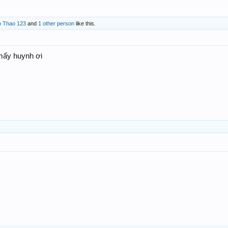
o Thao 123
and
1 other person
like this.
mấy huynh ơi