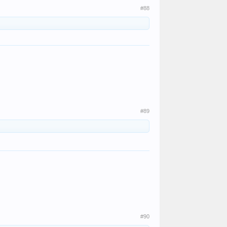
#88
#89
#90