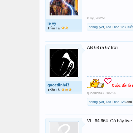
le vy
,
20/2/26
le vy
anhnguyet
,
Tao Thao 123
,
Kiế
Thần Tài
AB 68 ra 67 trời
quocdinh43
Cuộc đời là
Thần Tài
quocdinh43
,
20/2/26
anhnguyet
,
Tao Thao 123
and
VL. 64.664. Có hãy live