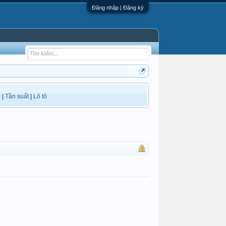
Đăng nhập | Đăng ký
i
|
Tần suất
|
Lô tô