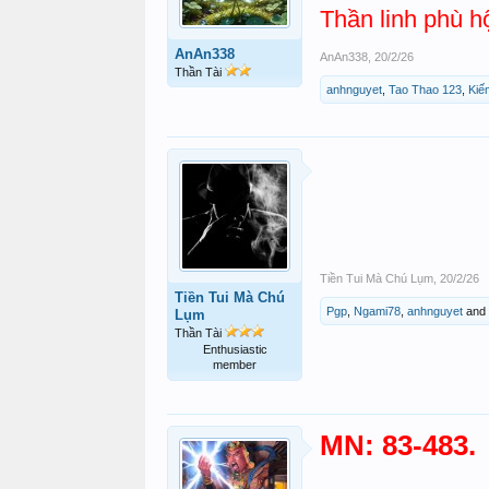
Thần linh phù h
AnAn338
AnAn338
,
20/2/26
Thần Tài
anhnguyet
,
Tao Thao 123
,
Kiế
Tiền Tui Mà Chú Lụm
,
20/2/26
Tiền Tui Mà Chú
Pgp
,
Ngami78
,
anhnguyet
and
Lụm
Thần Tài
Enthusiastic
member
MN: 83-483.