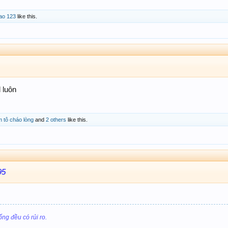
ao 123
like this.
 luôn
m tô cháo lòng
and
2 others
like this.
95
ống đều có rủi ro.