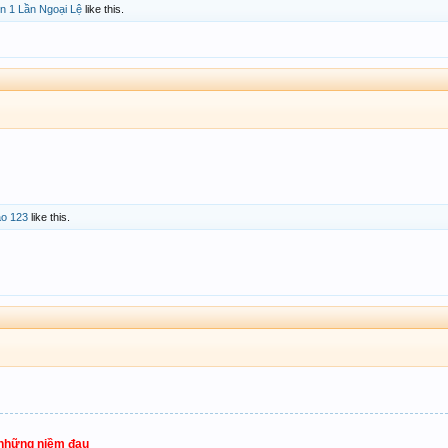
in 1 Lần Ngoại Lệ
like this.
ao 123
like this.
 những niềm đau