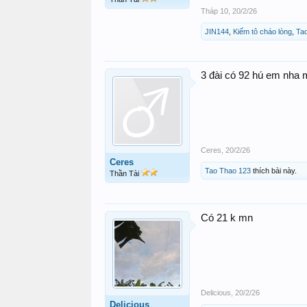
Tháp 10
,
20/2/26
JIN144
,
Kiếm tô cháo lòng
,
Ta
3 đài có 92 hú em nha 
Ceres
,
20/2/26
Ceres
Tao Thao 123
thích bài này.
Thần Tài
Có 21 k mn
Delicious
,
20/2/26
Delicious