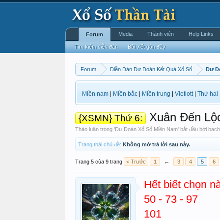
Media
Thành viên
Help Links
Forum
Tìm kiếm diễn đàn
Bài viết gần đây
Forum
Diễn Đàn Dự Đoán Kết Quả Xổ Số
Dự Đ
Miền nam
|
Miền bắc
|
Miền trung
|
Vietlott
|
Thứ hai
Xuân Đến Lộ
{XSMN} Thứ 6:
Thảo luận trong '
Dự Đoán Xổ Số Miền Nam
' bắt đầu bởi
bach
Trạng thái chủ đề:
Không mở trả lời sau này.
Trang 5 của 9 trang
< Trước
1
←
3
4
5
6
Hết biết chọn nà
50 - 73 - 97
101