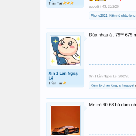
Thần Tài
quocdinh43
,
20/2/26
Phong2021
,
Kiếm tô cháo lòng
Đùa nhau à . 79** 679 
Xin 1 Lần Ngoại
Xin 1 Lần Ngoại Lệ
,
20/2/26
Lệ
Thần Tài
Kiếm tô cháo lòng
,
anhnguyet
Mn có 40-63 hú dùm n