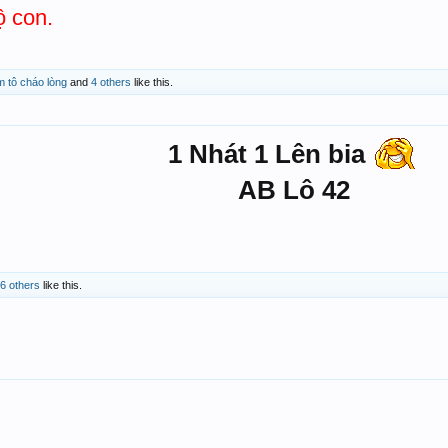
ộ con.
m tô cháo lòng
and
4 others
like this.
1 Nhát 1 Lên bia
AB Lô 42
6 others
like this.