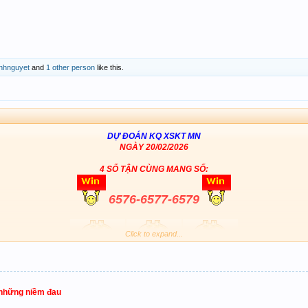
nhnguyet
and
1 other person
like this.
DỰ ĐOÁN KQ XSKT MN
NGÀY 20/02/2026
4 SỐ TẬN CÙNG MANG SỐ:
6576-6577-6579
Click to expand...
Chúc AE mùng 4 khai xuân nhiều may mắn
.
 những niềm đau