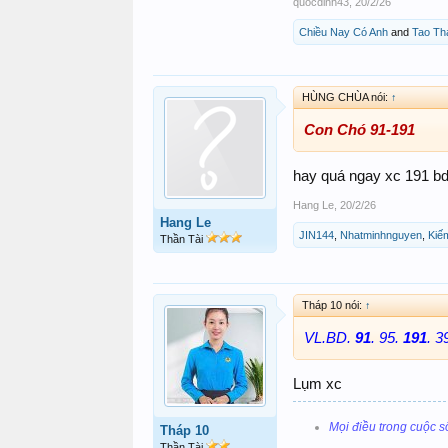
quocdinh43
,
20/2/26
Chiều Nay Có Anh
and
Tao Th
HÙNG CHÙA nói:
↑
Con Chó 91-191
hay quá ngay xc 191 bd
Hang Le
,
20/2/26
Hang Le
JIN144
,
Nhatminhnguyen
,
Kiế
Thần Tài
Tháp 10 nói:
↑
VL.BD.
91
. 95.
191
. 3
Lụm xc
Mọi điều trong cuộc s
Tháp 10
Thần Tài