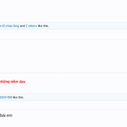
m tô cháo lòng
and
2 others
like this.
 những niềm đau
2024 BW
like this.
 bài em