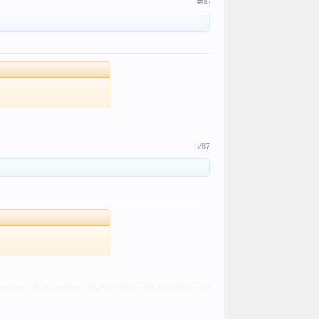
#86
#87