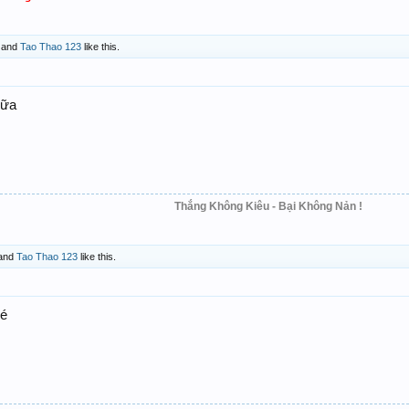
and
Tao Thao 123
like this.
nữa
Thắng Không Kiêu - Bại Không Nản !
and
Tao Thao 123
like this.
hé