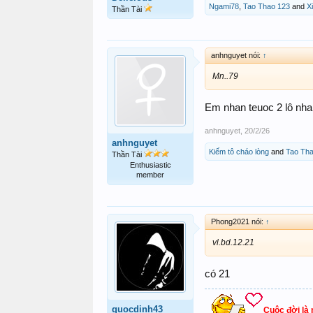
Ngami78
,
Tao Thao 123
and
X
Thần Tài
anhnguyet nói:
↑
Mn..79
Em nhan teuoc 2 lô nha
anhnguyet
,
20/2/26
anhnguyet
Kiếm tô cháo lòng
and
Tao Th
Thần Tài
Enthusiastic
member
Phong2021 nói:
↑
vl.bd.12.21
có 21
quocdinh43
Cuộc đời là