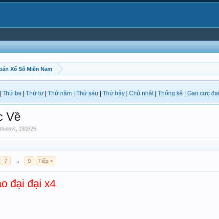
oán Xổ Số Miền Nam
|
Thứ ba
|
Thứ tư
|
Thứ năm
|
Thứ sáu
|
Thứ bảy
|
Chủ nhật
|
Thống kê
|
Gan cực đạ
c Về
thulovt
,
19/2/26
.
7
→
9
Tiếp >
o đại đại x4