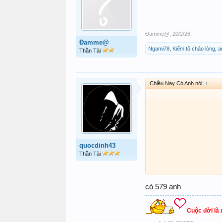
Đamme@
,
20/2/26
Đamme@
Ngami78
,
Kiếm tô cháo lòng
,
a
Thần Tài
Chiều Nay Có Anh nói:
↑
quocdinh43
Thần Tài
có 579 anh
Cuộc đời là