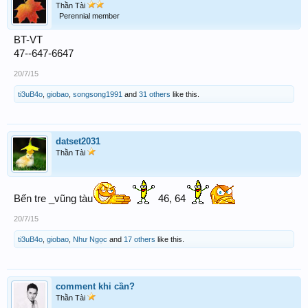
Thần Tài
Perennial member
BT-VT
47--647-6647
20/7/15
ti3uB4o
,
giobao
,
songsong1991
and
31 others
like this.
datset2031
Thần Tài
Bến tre _vũng tàu
46, 64
20/7/15
ti3uB4o
,
giobao
,
Như Ngọc
and
17 others
like this.
comment khi cần?
Thần Tài