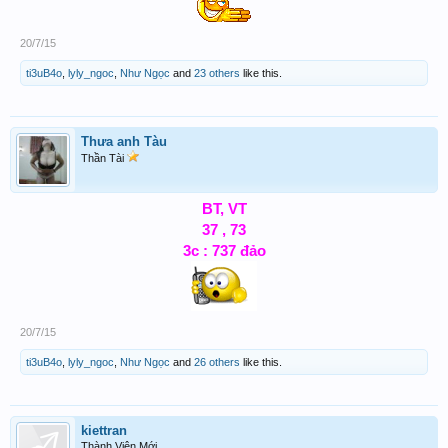
20/7/15
ti3uB4o
,
lyly_ngoc
,
Như Ngọc
and
23 others
like this.
Thưa anh Tàu
Thần Tài
BT, VT
37 , 73
3c : 737 đảo
20/7/15
ti3uB4o
,
lyly_ngoc
,
Như Ngọc
and
26 others
like this.
kiettran
Thành Viên Mới