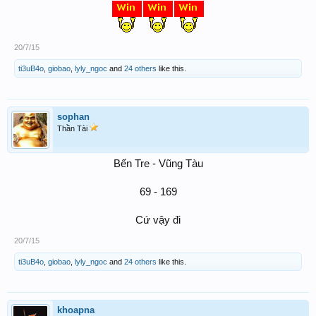
20/7/15
ti3uB4o
,
giobao
,
lyly_ngoc
and
24 others
like this.
sophan
Thần Tài
Bến Tre - Vũng Tàu
69 - 169
Cứ vậy đi​
20/7/15
ti3uB4o
,
giobao
,
lyly_ngoc
and
24 others
like this.
khoapna