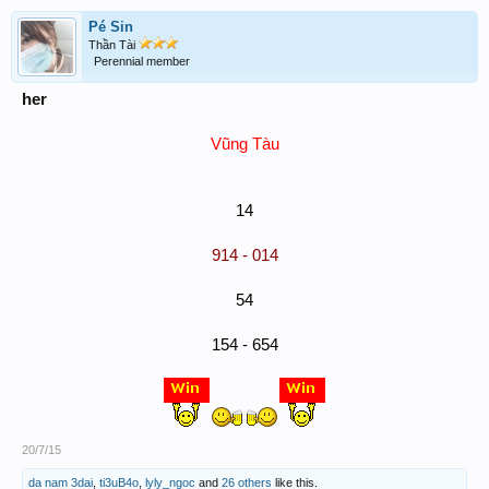
Pé Sin
Thần Tài
Perennial member
her
Vũng Tàu
14
914 - 014
54
154 - 654
20/7/15
da nam 3dai
,
ti3uB4o
,
lyly_ngoc
and
26 others
like this.