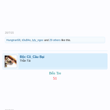
20/7/15
Hungtran58
,
ti3uB4o
,
lyly_ngoc
and
29 others
like this.
Độc Cô_Cầu Bại
Thần Tài
Bến Tre
51