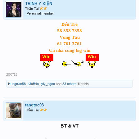
TRỊNH Y KIỆN
Thần Tài
Perennial member
Bến Tre
58 358 7358
Vũng Tàu
61 761 3761
Cả nhà cùng big win
20/7/15
Hungtran58
,
ti3uB4o
,
lyly_ngoc
and
33 others
like this.
tangtoc03
Thần Tài
BT & VT