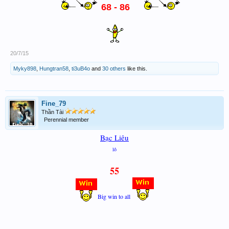
68 - 86
20/7/15
Myky898
,
Hungtran58
,
ti3uB4o
and
30 others
like this.
Fine_79
Thần Tài
Perennial member
Bạc Liêu
lô
55
Big win to all