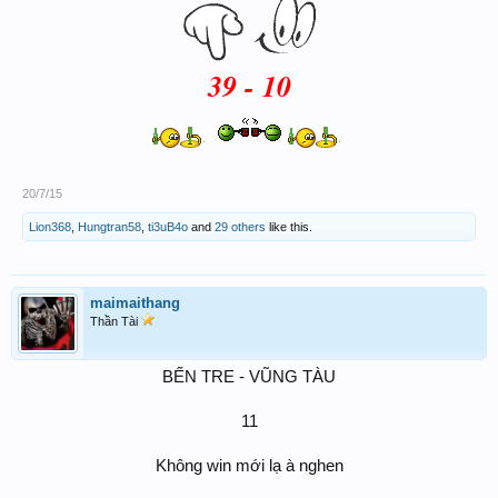
39 - 10
20/7/15
Lion368
,
Hungtran58
,
ti3uB4o
and
29 others
like this.
maimaithang
Thần Tài
BẾN TRE - VŨNG TÀU
11
Không win mới lạ à nghen