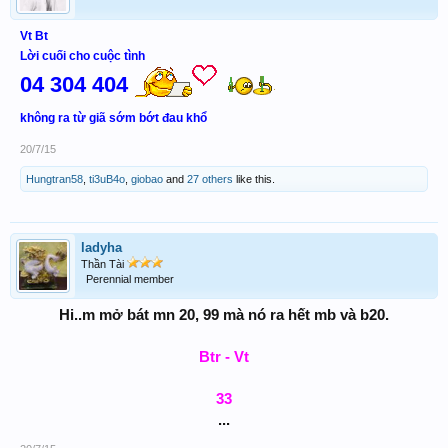
Vt Bt
Lời cuối cho cuộc tình
04 304 404
không ra từ giã sớm bớt đau khổ
20/7/15
Hungtran58
,
ti3uB4o
,
giobao
and
27 others
like this.
ladyha
Thần Tài
Perennial member
Hi..m mở bát mn 20, 99 mà nó ra hết mb và b20.
Btr - Vt
33
...