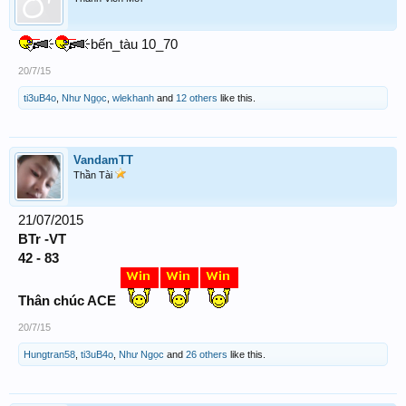
bến_tàu 10_70
20/7/15
ti3uB4o
,
Như Ngọc
,
wlekhanh
and
12 others
like this.
VandamTT
Thần Tài
21/07/2015
BTr -VT
42 - 83
Thân chúc ACE
20/7/15
Hungtran58
,
ti3uB4o
,
Như Ngọc
and
26 others
like this.