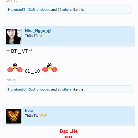
20/7/15
Hungtran58
,
ti3uB4o
,
giobao
and
29 others
like this.
Như_Ngọc_@
Thần Tài
** BT _ VT **
01 _ 10
20/7/15
Hungtran58
,
ti3uB4o
,
giobao
and
26 others
like this.
hera
Thần Tài
Bạc Liêu
BTL