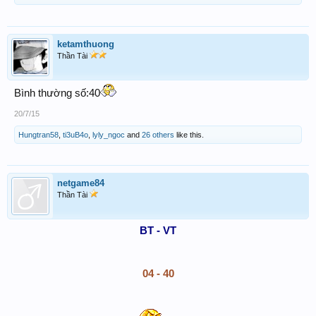
ketamthuong
Thần Tài
Bình thường số:40
20/7/15
Hungtran58
,
ti3uB4o
,
lyly_ngoc
and
26 others
like this.
netgame84
Thần Tài
BT - VT
04 - 40