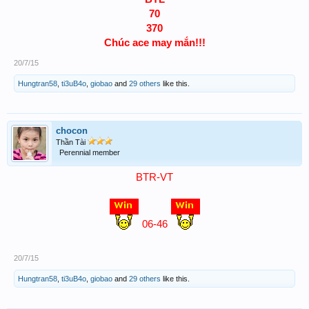
70
370
Chúc ace may mắn!!!
20/7/15
Hungtran58
,
ti3uB4o
,
giobao
and
29 others
like this.
chocon
Thần Tài
Perennial member
BTR-VT
06-46
20/7/15
Hungtran58
,
ti3uB4o
,
giobao
and
29 others
like this.