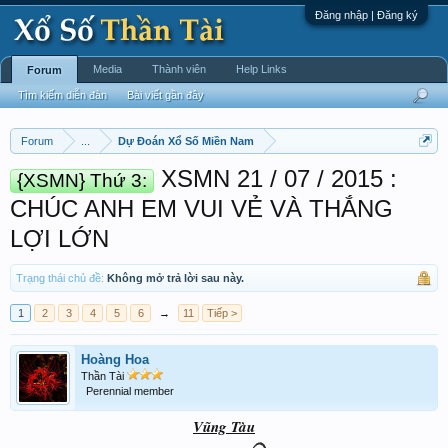
Đăng nhập | Đăng ký
Media
Thành viên
Help Links
Forum
Tìm kiếm diễn đàn
Bài viết gần đây
Forum
...
Dự Đoán Xổ Số Miền Nam
XSMN 21 / 07 / 2015 :
{XSMN} Thứ 3:
CHÚC ANH EM VUI VẺ VÀ THẮNG
LỢI LỚN
Trạng thái chủ đề:
Không mở trả lời sau này.
1
2
3
4
5
6
→
11
Tiếp >
Hoàng Hoa
Thần Tài
Perennial member
Vũng Tàu