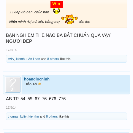
33 đẹp đó bạn, chúc bạn
Nhìn mình dzị mà kêu bằng mợ
tổn thọ
BẠN NGHIỆM THẾ NÀO BÀ BẮT CHUẨN QUÁ VẬY
NGƯỜI ĐẸP
17/5/14
ltvltv
,
kienthu
,
An Loan
and
8 others
like this.
hoanglocninh
Thần Tài
AB TP. 54. 59. 67. 76. 676. 776
17/5/14
thomas
,
ltvltv
,
kienthu
and
8 others
like this.