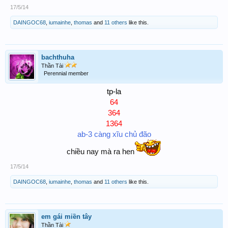
17/5/14
DAINGOC68
,
iumainhe
,
thomas
and
11 others
like this.
bachthuha
Thần Tài
Perennial member
tp-la
64
364
1364
ab-3 càng xĩu chủ đão
chiều nay mà ra hen
17/5/14
DAINGOC68
,
iumainhe
,
thomas
and
11 others
like this.
em gái miền tây
Thần Tài