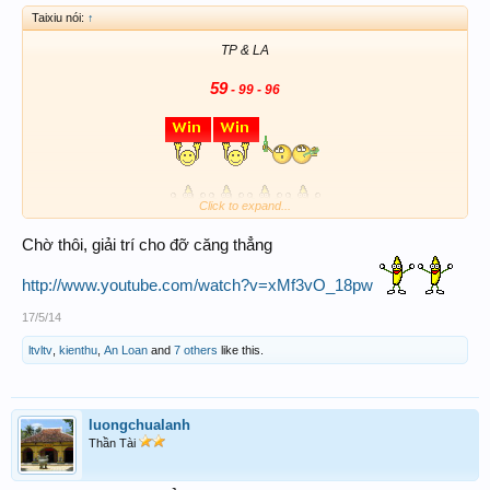
Taixiu nói:
↑
TP & LA
59
-
99
- 96
Click to expand...
Chờ thôi, giải trí cho đỡ căng thẳng
http://www.youtube.com/watch?v=xMf3vO_18pw
Tăng cường phòng thủ
17/5/14
ltvltv
,
kienthu
,
An Loan
and
7 others
like this.
> đủ mạnh chơi luôn
" China get out "
luongchualanh
____________________
Thần Tài