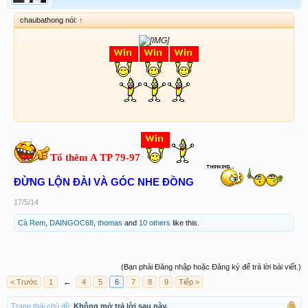
chaubathong nói:
↑
Tố thêm A TP 79-97
ĐỪNG LỘN ĐÀI VÀ GÓC NHE ĐỒNG
17/5/14
Cà Rem
,
DAINGOC68
,
thomas
and
10 others
like this.
(Bạn phải Đăng nhập hoặc Đăng ký để trả lời bài viết.)
< Trước
1
←
4
5
6
7
8
9
Tiếp >
Trạng thái chủ đề:
Không mở trả lời sau này.