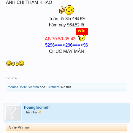
ANH CHỊ THAM KHẢO
Tuần rồi 3lo 49&69
hôm nay 96&52 lô
AB 70-53-35-43
5296===>296===>96
CHÚC MAY MẮN​
17/5/14
thomas
,
ltvltv
,
kienthu
and
10 others
like this.
hoanglocninh
Thần Tài
Annie Minh nói:
↑