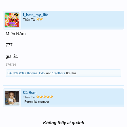
I_hate_my_life
Thần Tài
MIền NAm
777
gút lắc
17/5/14
DAINGOC68
,
thomas
,
ltvltv
and
13 others
like this.
Cà Rem
Thần Tài
Perennial member
Không thấy ai quánh