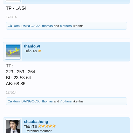
TP - LA 54
17/5/14
Cà Rem
,
DAINGOC68
,
thomas
and
8 others
like this.
thanlo.vt
Thần Tài
TP:
223 - 253 - 264
BL: 23-53-64
AB: 68-86
17/5/14
Cà Rem
,
DAINGOC68
,
thomas
and
7 others
like this.
chaubathong
Thần Tài
Perennial member