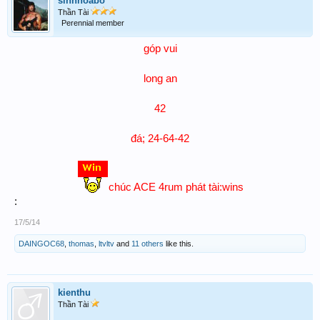
sinhhoabo
Thần Tài
Perennial member
góp vui
long an
42
đá; 24-64-42
chúc ACE 4rum phát tài:wins
:
17/5/14
DAINGOC68
,
thomas
,
ltvltv
and
11 others
like this.
kienthu
Thần Tài