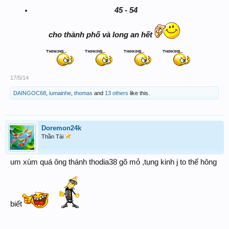
45 - 54
cho thành phố và long an hết
17/5/14
DAINGOC68
,
iumainhe
,
thomas
and
13 others
like this.
Doremon24k
Thần Tài
um xùm quá ông thánh thodia38 gõ mỏ ,tụng kinh j to thế hông
biết