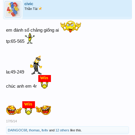
civic
Thần Tài
em đánh số chảng giống ai
tp:65-565
la:49-249
chúc anh em 4r
17/5/14
DAINGOC68
,
thomas
,
ltvltv
and
12 others
like this.