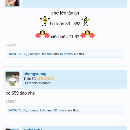
chợ lớn tân an
bự luôn 83 . 883
xiên luôn 71.83
17/5/14
DAINGOC68
,
iumainhe
,
thomas
and
10 others
like this.
phongsuong
Thần Tài
Perennial member
xc 659 đão nhẹ
17/5/14
DAINGOC68
,
thomas
,
ltvltv
and
10 others
like this.