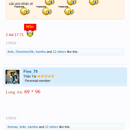
các pro khác ơi
2 dai:17-71
17/5/14
ltvltv
,
Doremon24k
,
kienthu
and
12 others
like this.
Fine_79
Thần Tài
Perennial member
69 * 96
Long An:
17/5/14
thomas
,
ltvltv
,
kienthu
and
12 others
like this.