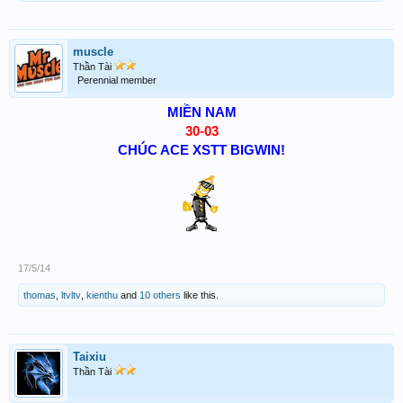
muscle
Thần Tài
Perennial member
MIỀN NAM
30-03
CHÚC ACE XSTT BIGWIN!
17/5/14
thomas
,
ltvltv
,
kienthu
and
10 others
like this.
Taixiu
Thần Tài