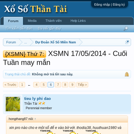
Đăng nhập | Đăng ký
Media
Thành viên
Help Links
Forum
Tìm kiếm diễn đàn
Bài viết gần đây
Forum
...
Dự Đoán Xổ Số Miền Nam
XSMN 17/05/2014 - Cuối
{XSMN} Thứ 7:
Tuần may mắn
Trạng thái chủ đề:
Không mở trả lời sau này.
< Trước
1
←
4
5
6
7
8
9
Tiếp >
tieu ly phi dao
Thần Tài
Perennial member
hongthang87 nói:
↑
xin pro nào cho e một số để e vào bờ với. thodia38, huuthuan1980 và