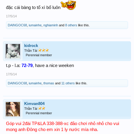
đặc cái bàng to tổ xì bố luôn
17/5/14
DAINGOC68
,
iumainhe
,
nghiaminh
and
8 others
like this.
kidrock
Thần Tài
Perennial member
t.p - l.a:
72-79
, have a nice weeken
17/5/14
DAINGOC68
,
iumainhe
,
thomas
and
11 others
like this.
Kimvan804
Thần Tài
Perennial member
Góp vui 2đài TP&LA 338-388-xc đảo chơi nhỏ nhỏ cho vui
mong anh Đông cho em xin 1 ly nước mía nha.