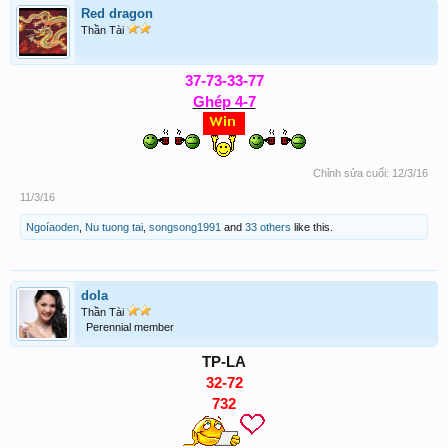
Red dragon
Thần Tài
37-73-33-77
Ghép 4-7
Chỉnh sửa cuối:
12/3/16
11/3/16
Ngoíaoden
,
Nu tuong tai
,
songsong1991
and
33 others
like this.
dola
Thần Tài
Perennial member
TP-LA
32-72
732