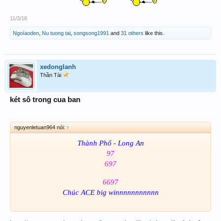
11/3/16
Ngoíaoden
,
Nu tuong tai
,
songsong1991
and
31 others
like this.
xedonglanh
Thần Tài
két sô trong cua ban
nguyenletuan964 nói:
↑
Thành Phố - Long An
97
697
6697
Chúc ACE big winnnnnnnnnnn