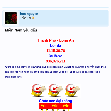
hoa nguyen
Thần Tài
Miền Nam yêu dấu
Thành Phố - Long An
Lô- đá
11.15.36.76
3c lô-xc
936,976,711
*Đêm qua
mơ thấy con chuwawa cạp gót chân mình đã hất nó ra nhưng nó vẫn chạy theo
cắn tiếp tục nên mình qđ tăng tiền con 11 thêm 3c lô-xc 711 chia sẻ để các bạn cùng
tham khảo nhé.
Chúc ace đại thắng