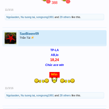
388
11/3/16
Ngoíaoden
,
Nu tuong tai
,
songsong1991
and
29 others
like this.
SaoBieenr09
Thần Tài
TP-LA
AB,lo
18,24
Chúc ace win
11/3/16
Ngoíaoden
,
Nu tuong tai
,
songsong1991
and
28 others
like this.