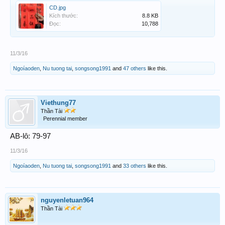
CD.jpg
Kích thước:
8.8 KB
Đọc:
10,788
11/3/16
Ngoíaoden
,
Nu tuong tai
,
songsong1991
and
47 others
like this.
Viethung77
Thần Tài
Perennial member
AB-lô: 79-97
11/3/16
Ngoíaoden
,
Nu tuong tai
,
songsong1991
and
33 others
like this.
nguyenletuan964
Thần Tài