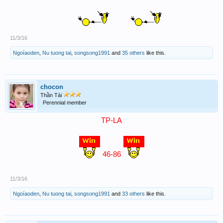
11/3/16
Ngoíaoden
,
Nu tuong tai
,
songsong1991
and
35 others
like this.
chocon
Thần Tài
Perennial member
TP-LA
46-86
11/3/16
Ngoíaoden
,
Nu tuong tai
,
songsong1991
and
33 others
like this.