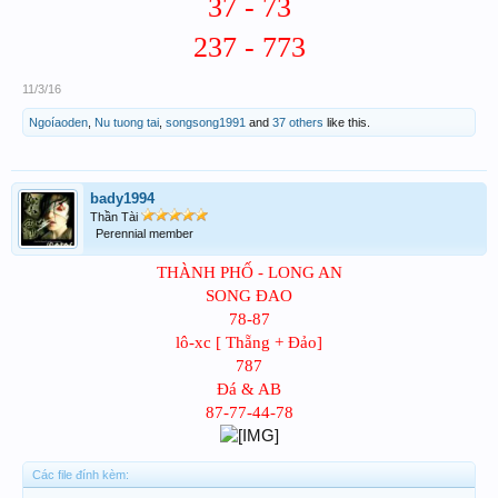
37 - 73
237 - 773
11/3/16
Ngoíaoden
,
Nu tuong tai
,
songsong1991
and
37 others
like this.
bady1994
Thần Tài
Perennial member
THÀNH PHỐ - LONG AN
SONG ĐAO
78-87
lô-xc [ Thẵng + Đảo]
787
Đá & AB
87-77-44-78
Các file đính kèm: