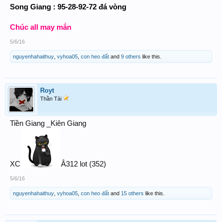
Song Giang : 95-28-92-72 đá vòng
Chúc all may mắn
5/6/16
nguyenhahaithuy
,
vyhoa05
,
con heo đất
and
9 others
like this.
Royt
Thần Tài
Tiền Giang _Kiên Giang
XC
Â312 lot (352)
5/6/16
nguyenhahaithuy
,
vyhoa05
,
con heo đất
and
15 others
like this.