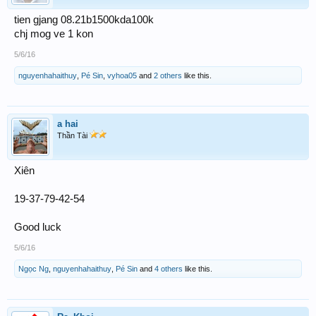
tien gjang 08.21b1500kda100k
chj mog ve 1 kon
5/6/16
nguyenhahaithuy
,
Pé Sin
,
vyhoa05
and
2 others
like this.
a hai
Thần Tài
Xiên
19-37-79-42-54
Good luck
5/6/16
Ngọc Ng
,
nguyenhahaithuy
,
Pé Sin
and
4 others
like this.