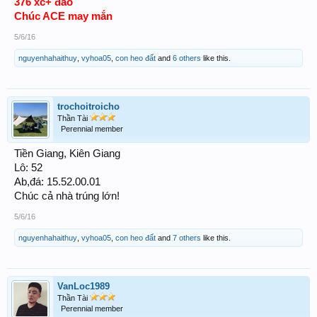
376 xc+ đảo
Chúc ACE may mắn
5/6/16
nguyenhahaithuy
,
vyhoa05
,
con heo đất
and
6 others
like this.
trochoitroicho
Thần Tài
Perennial member
Tiền Giang, Kiên Giang
Lô: 52
Ab,đá: 15.52.00.01
Chúc cả nhà trúng lớn!
5/6/16
nguyenhahaithuy
,
vyhoa05
,
con heo đất
and
7 others
like this.
VanLoc1989
Thần Tài
Perennial member