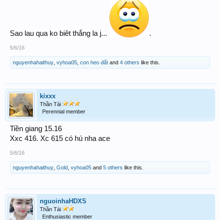
Sao lau qua ko biêt thắng la j...
.
5/6/16
nguyenhahaithuy
,
vyhoa05
,
con heo đất
and
4 others
like this.
kixxx
Thần Tài
Perennial member
Tiền giang 15.16
Xxc 416. Xc 615 có hú nha ace
5/6/16
nguyenhahaithuy
,
Gold
,
vyhoa05
and
5 others
like this.
nguoinhaHDXS
Thần Tài
Enthusiastic member