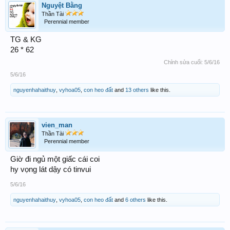
Nguyệt Bằng
Thần Tài
Perennial member
TG & KG
26 * 62
Chỉnh sửa cuối:
5/6/16
5/6/16
nguyenhahaithuy
,
vyhoa05
,
con heo đất
and
13 others
like this.
vien_man
Thần Tài
Perennial member
Giờ đi ngủ một giấc cái coi
hy vọng lát dậy có tinvui
5/6/16
nguyenhahaithuy
,
vyhoa05
,
con heo đất
and
6 others
like this.