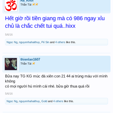
Ra_Khoi
Thần Tài
Hết giờ rồi tiền giang mà có 986 ngay xỉu
chủ là chắc chết tui quá..hixx
5/6/16
Ngọc Ng
,
nguyenhahaithuy
,
Pé Sin
and
4 others
like this.
thienlan1607
Thần Tài
Bửa nay TG KG múc đá xiên con 21 44 ai trùng máu với mình
không
có mọi người hú mình cái nhé. bửa giờ thua quá rồi
5/6/16
Ngọc Ng
,
nguyenhahaithuy
,
Gold
and
4 others
like this.