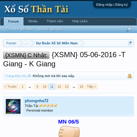
Đăng nhập | Đăng ký
Media
Thành viên
Help Links
Forum
Tìm kiếm diễn đàn
Bài viết gần đây
Forum
...
Dự Đoán Xổ Số Miền Nam
{XSMN} 05-06-2016 -T
{XSMN} C Nhật:
Giang - K Giang
Trạng thái chủ đề:
Không mở trả lời sau này.
< Trước
1
←
9
10
11
12
13
→
15
Tiếp >
phongnha72
Thần Tài
Perennial member
MN 06/5