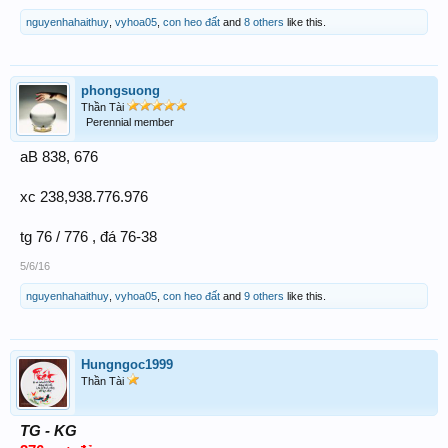
nguyenhahaithuy
,
vyhoa05
,
con heo đất
and
8 others
like this.
phongsuong
Thần Tài
Perennial member
aB 838, 676
xc 238,938.776.976
tg 76 / 776 , đá 76-38
5/6/16
nguyenhahaithuy
,
vyhoa05
,
con heo đất
and
9 others
like this.
Hungngoc1999
Thần Tài
TG - KG