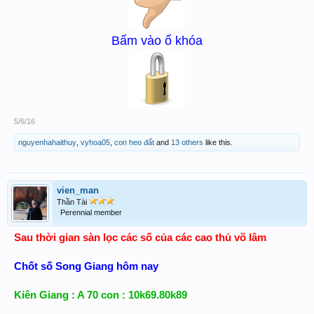
Bấm vào ổ khóa
5/6/16
nguyenhahaithuy
,
vyhoa05
,
con heo đất
and
13 others
like this.
vien_man
Thần Tài
Perennial member
Sau thời gian sàn lọc các số của các cao thủ võ lâm
Chốt số Song Giang hôm nay
Kiên Giang : A 70 con : 10k69.80k89