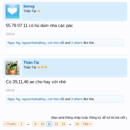
tiensg
Thần Tài
55 78 07 11 có hú dùm nha các pác
5/6/16
Ngọc Ng
,
nguyenhahaithuy
,
con heo đất
and
3 others
like this.
Thần-Tài
Thần Tài
Có 39,11,46 ae cho hay với nhé
5/6/16
Ngọc Ng
,
nguyenhahaithuy
,
con heo đất
and
3 others
like this.
(Bạn phải Đăng nhập hoặc Đăng ký để trả lời bài viết.)
< Trước
1
←
9
10
11
12
13
→
15
Tiếp >