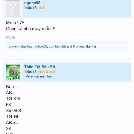
ngoha82
Thần Tài
Mn 57,75
Chúc cả nhà máy mắn..!!
5/6/16
nguyenhahaithuy
,
vyhoa05
,
con heo đất
and
9 others
like this.
Thần Tài Sáu Số
Thần Tài
Perennial member
Bụp
AB
TG.KG
63
Xĩu.563
TG-ĐL
AB.xc
23