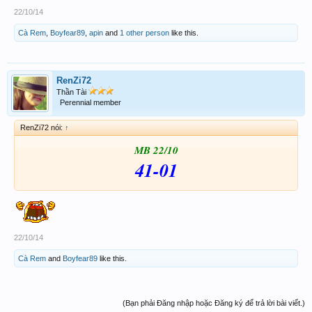
22/10/14
Cà Rem
,
Boyfear89
,
apin
and
1 other person
like this.
RenZi72
Thần Tài
Perennial member
RenZi72 nói:
↑
MB 22/10
41-01
22/10/14
Cà Rem
and
Boyfear89
like this.
(Bạn phải Đăng nhập hoặc Đăng ký để trả lời bài viết.)