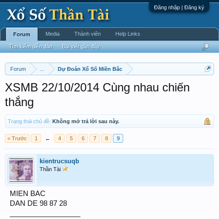
Đăng nhập | Đăng ký
Media
Thành viên
Help Links
Forum
Tìm kiếm diễn đàn
Bài viết gần đây
Forum
...
Dự Đoán Xổ Số Miền Bắc
XSMB 22/10/2014 Cùng nhau chiến
thắng
Trạng thái chủ đề:
Không mở trả lời sau này.
< Trước
1
←
4
5
6
7
8
9
kientrucsuqb
Thần Tài
MIEN BAC
DAN DE 98 87 28
__________________