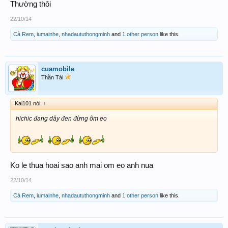
Thường thôi
22/10/14
Cà Rem
,
iumainhe
,
nhadaututhongminh
and
1 other person
like this.
cuamobile
Thần Tài
Kai101 nói:
↑
hichic đang dây đen đừng ôm eo
Ko le thua hoai sao anh mai om eo anh nua
22/10/14
Cà Rem
,
iumainhe
,
nhadaututhongminh
and
1 other person
like this.