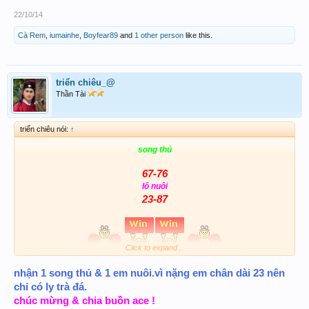
22/10/14
Cà Rem
,
iumainhe
,
Boyfear89
and
1 other person
like this.
triển chiêu_@
Thần Tài
triển chiêu nói:
↑
song thủ
67-76
lô nuôi
23-87
Click to expand...
nhận 1 song thủ & 1 em nuôi.vì nặng em chân dài 23 nên
chỉ có ly trà đá.
chúc mừng & chia buồn ace !