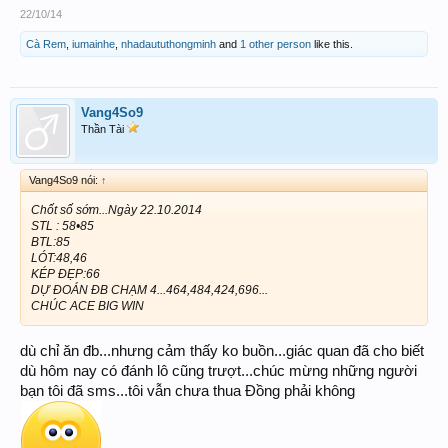
22/10/14
Cà Rem
,
iumainhe
,
nhadaututhongminh
and
1 other person
like this.
Vang4So9
Thần Tài
Vang4So9 nói:
↑
Chốt số sớm...Ngày 22.10.2014
STL : 58•85
BTL:85
LÓT:48,46
KÉP ĐẸP:66
DỰ ĐOÁN ĐB CHẠM 4...464,484,424,696...
CHÚC ACE BIG WIN
dù chỉ ăn đb...nhưng cảm thấy ko buồn...giác quan đã cho biết
dù hôm nay có đánh lô cũng trượt...chúc mừng những người
bạn tôi đã sms...tôi vẫn chưa thua Đồng phải không