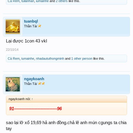
Cà Rem
,
tuilanhan
,
iumainhe
and
2 others
like this.
tuanbql
Thần Tài
Lại được 1con 43 vkl
22/10/14
Cà Rem
,
iumainhe
,
nhadaututhongminh
and
1 other person
like this.
ngaykoanh
Thần Tài
ngaykoanh nói:
↑
91-----------------------------96
sao lại lỡ xổ 19,69 hả anh đồng.chả lẽ anh mún cgungs ta chia
tay