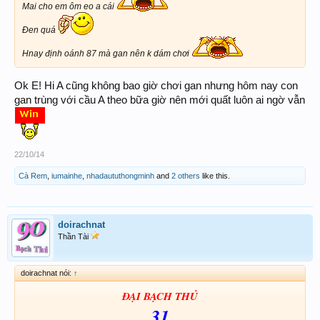
Mai cho em ôm eo a cái
Đen quá
Hnay định oánh 87 mà gan nên k dám chơi
Ok E! Hi A cũng không bao giờ chơi gan nhưng hôm nay con
gan trùng với cầu A theo bữa giờ nên mới quất luôn ai ngờ vẫn
22/10/14
Cà Rem
,
iumainhe
,
nhadaututhongminh
and
2 others
like this.
doirachnat
Thần Tài
doirachnat nói:
↑
ĐẠI BẠCH THỦ
31