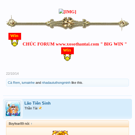
CHÚC FORUM www.xosothantai.com " BIG WIN "
22/10/14
Cà Rem
,
iumainhe
and
nhadaututhongminh
like this.
Lão Tiên Sinh
Thần Tài
Boyfear89 nói:
↑