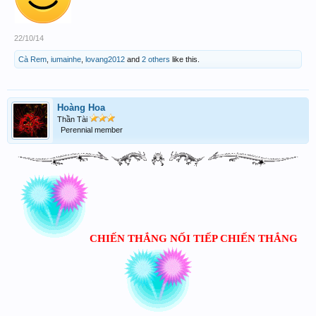
22/10/14
Cà Rem
,
iumainhe
,
lovang2012
and
2 others
like this.
Hoàng Hoa
Thần Tài
Perennial member
CHIẾN THẮNG NỐI TIẾP CHIẾN THẮNG