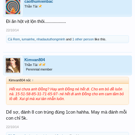
caothumienbac
Thần Tài
Đi ăn hột vịt lộn thôi..................
22/10/14
Cà Rem
,
iumainhe
,
nhadaututhongminh
and
1 other person
like this.
Kimvan804
Thần Tài
Perennial member
Kimvan804 nói:
↑
Hết xui chưa anh Đồng? Hay anh Đồng né hết đi. Cho em bỏ đề luôn
nà. 15-51-58-85-31-71-65-97- né hết đi anh Đồng cho em cam tâm bỏ
lô dề. Xui gì mà xui tàn nhẫn luôn.
Dể sợ, đánh 8 con trúng đúng 1con hahha. May mà đánh mỗi
con chỉ 5k.
22/10/14