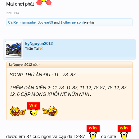
Mai chơi phát
22/10/14
Cà Rem
,
iumainhe
,
Boyfear89
and
1 other person
like this.
kyNguyen2012
Thần Tài
kyNguyen2012 nói:
↑
SONG THỦ ĂN ĐỦ : 11 - 78 -87
THÊM DÀN XIÊN 2: 11-78, 11-87, 11-12, 78-87, 78-12, 87-
12, 6 CẶP MONG KHỎI NÉ NỮA NHA .
được em 87 cuc ngon và cặp đá 12-87
có cafe