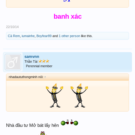
banh xác
22/10/14
Cà Rem
,
iumainhe
,
Boyfear89
and
1 other person
like this.
samvnn
Thần Tài
Perennial member
nhadaututhongminh nói:
↑
Nhà đầu tư Mở bát lấy hên