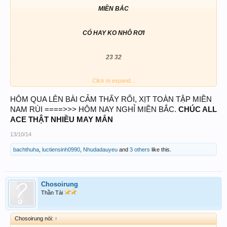
MIỀN BẮC​
CÓ HAY KO NHÔ RƠI​
23 32​
Click to expand...
29 92
EM THÍCH KÉP 44 LẮM
HÔM QUA LÊN BÀI CẢM THẤY RỐI, XỊT TOÀN TẬP MIỀN
NAM RÙI ====>>> HÔM NAY NGHỈ MIỀN BẮC.
CHÚC ALL
ACE THẬT NHIỀU MAY MẮN
13/10/14
bachthuha
,
luctiensinh0990
,
Nhudadauyeu
and
3 others
like this.
Chosoirung
Thần Tài
Chosoirung nói:
↑