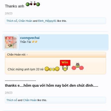
Thanks anh
2/8/23
Thích số
,
Chân Hoàn
and
Đinh_Hiệppy81
like this.
cuongvechai
Thần Tài
Chân Hoàn nói:
↑
Chúc mừng anh lụm 33 nè
-------------------------
thanks e....hôm qua với hôm nay bớt đen chút đỉnh.....
2/8/23
Thích số
and
Chân Hoàn
like this.