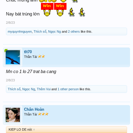
Nay bát trúng lớn
2/8/23
myquynhnguyen
,
Thích số
,
Ngọc Ng
and
2 others
like this.
tlt70
Thần Tài
Mn co 1 lo 27 trat ba cang
2/8/23
Thích số
,
Ngọc Ng
,
Thêm Vui
and
1 other person
like this.
Chân Hoàn
Thần Tài
KIEP LO DE nói:
↑