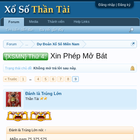
Đăng nhập | Đăng ký
Media
Thành viên
Help Links
Forum
Tìm kiếm diễn đàn
Bài viết gần đây
Forum
...
Dự Đoán Xổ Số Miền Nam
Xin Phép Mở Bát
{XSMN} Thứ 4:
Trạng thái chủ đề:
Không mở trả lời sau này.
< Trước
1
←
4
5
6
7
8
9
Đánh là Trúng Lớn
Thần Tài
Đánh là Trúng Lớn nói:
↑
Miền nam 75 375 575