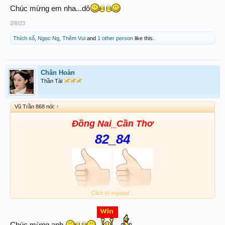
Chúc mừng em nha...dô
2/8/23
Thích số
,
Ngọc Ng
,
Thêm Vui
and
1 other person
like this.
Chân Hoàn
Thần Tài
Vũ Trần 868 nói:
↑
Đồng Nai_Cần Thơ
82_84
Click to expand...
Chúc mừng anh