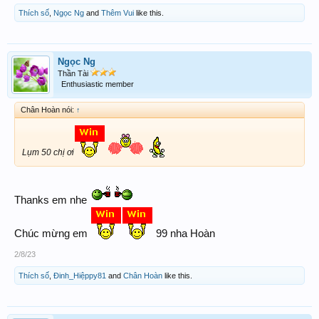
Thích số
,
Ngọc Ng
and
Thêm Vui
like this.
Ngọc Ng
Thần Tài
Enthusiastic member
Chân Hoàn nói:
↑
Lụm 50 chị ơi
Thanks em nhe
Chúc mừng em
99 nha Hoàn
2/8/23
Thích số
,
Đinh_Hiệppy81
and
Chân Hoàn
like this.