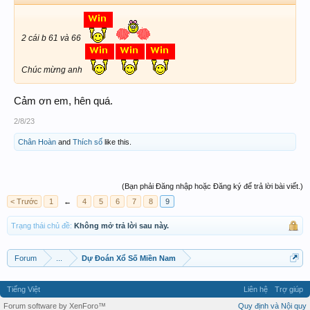
2 cái b 61 và 66
Chúc mừng anh
Cảm ơn em, hên quá.
2/8/23
Chân Hoàn
and
Thích số
like this.
(Bạn phải Đăng nhập hoặc Đăng ký để trả lời bài viết.)
< Trước
1
←
4
5
6
7
8
9
Trạng thái chủ đề:
Không mở trả lời sau này.
Forum
...
Dự Đoán Xổ Số Miền Nam
Tiếng Việt
Liên hệ
Trợ giúp
Forum software by XenForo™
Quy định và Nội quy