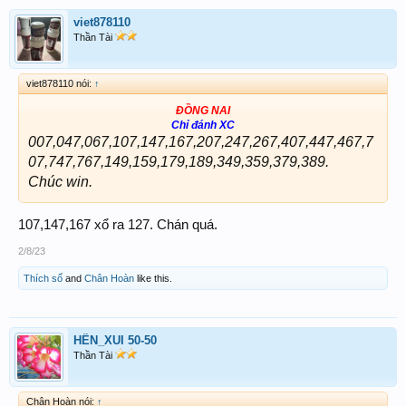
viet878110
Thần Tài
viet878110 nói:
↑
ĐỒNG NAI
Chỉ đánh XC
007,047,067,107,147,167,207,247,267,407,447,467,7
07,747,767,149,159,179,189,349,359,379,389.
Chúc win.
107,147,167 xổ ra 127. Chán quá.
2/8/23
Thích số
and
Chân Hoàn
like this.
HÊN_XUI 50-50
Thần Tài
Chân Hoàn nói:
↑