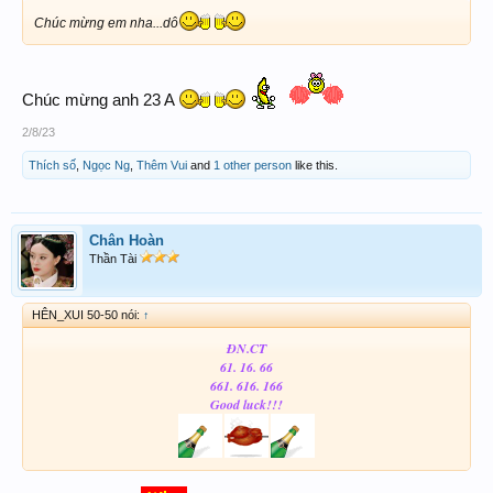
Chúc mừng em nha...dô
Chúc mừng anh 23 A
2/8/23
Thích số
,
Ngọc Ng
,
Thêm Vui
and
1 other person
like this.
Chân Hoàn
Thần Tài
HÊN_XUI 50-50 nói:
↑
ĐN.CT
61. 16. 66
661. 616. 166
Good luck!!!