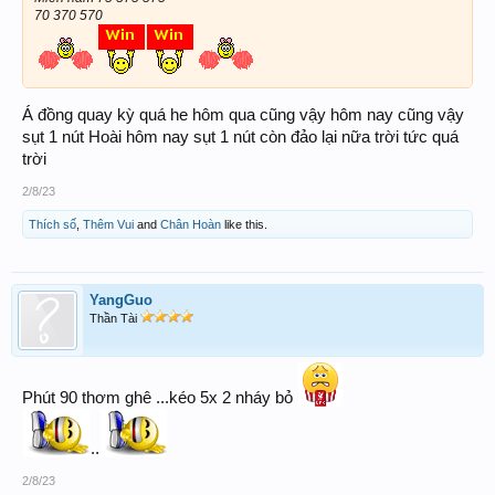
70 370 570
Á đồng quay kỳ quá he hôm qua cũng vậy hôm nay cũng vậy
sụt 1 nút Hoài hôm nay sụt 1 nút còn đảo lại nữa trời tức quá
trời
2/8/23
Thích số
,
Thêm Vui
and
Chân Hoàn
like this.
YangGuo
Thần Tài
Phút 90 thơm ghê ...kéo 5x 2 nháy bỏ
..
2/8/23