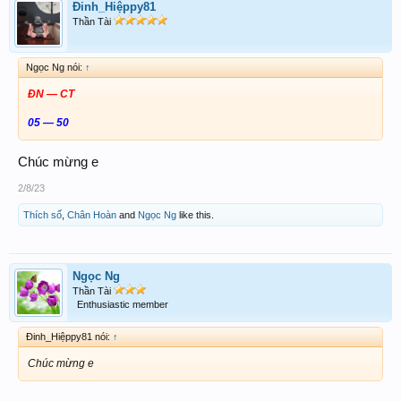
Đinh_Hiệppy81
Thần Tài
Ngọc Ng nói:
↑
ĐN — CT
05 — 50
Chúc mừng e
2/8/23
Thích số
,
Chân Hoàn
and
Ngọc Ng
like this.
Ngọc Ng
Thần Tài
Enthusiastic member
Đinh_Hiệppy81 nói:
↑
Chúc mừng e