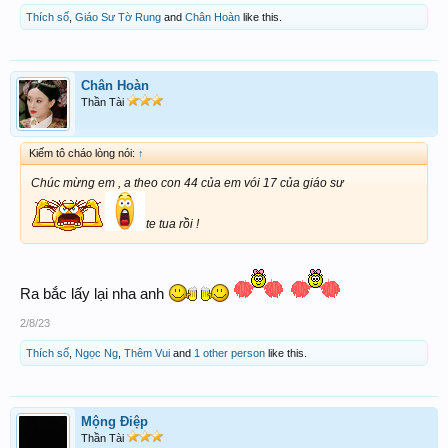
Thích số
,
Giáo Sư Tờ Rung
and
Chân Hoàn
like this.
Chân Hoàn
Thần Tài
Kiếm tô cháo lòng nói:
↑
Chúc mừng em , a theo con 44 của em vói 17 của giáo sư
te tua rồi !
Ra bắc lấy lại nha anh
2/8/23
Thích số
,
Ngọc Ng
,
Thêm Vui
and
1 other person
like this.
Mộng Điệp
Thần Tài