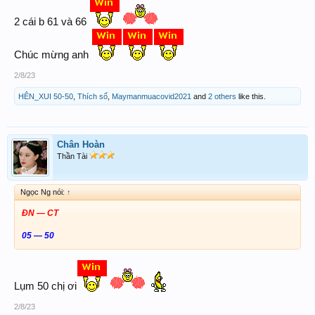
2 cái b 61 và 66
Chúc mừng anh
2/8/23
HÊN_XUI 50-50
,
Thích số
,
Maymanmuacovid2021
and
2 others
like this.
Chân Hoàn
Thần Tài
Ngọc Ng nói:
↑
ĐN — CT
05 — 50
Lụm 50 chị ơi
2/8/23