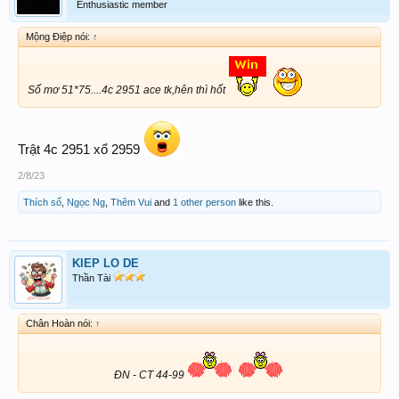
Enthusiastic member
Mộng Điệp nói:
↑
Số mơ 51*75....4c 2951 ace tk,hên thì hốt
Trật 4c 2951 xổ 2959
2/8/23
Thích số
,
Ngọc Ng
,
Thêm Vui
and
1 other person
like this.
KIEP LO DE
Thần Tài
Chân Hoàn nói:
↑
ĐN - CT 44-99