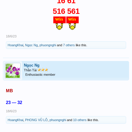
16 61
516 561
18/6/23
HoangKhai
,
Ngọc Ng
,
phuongnghi
and
7 others
like this.
Ngọc Ng
Thần Tài
Enthusiastic member
MB
23 — 32
18/6/23
HoangKhai
,
PHONG VŨ LÔ
,
phuongnghi
and
10 others
like this.