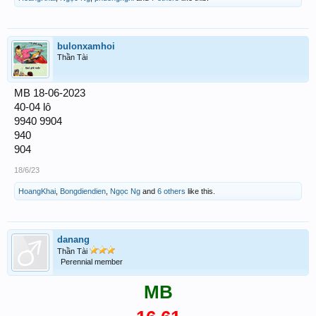
bulonxamhoi
Thần Tài
MB 18-06-2023
40-04 lô
9940 9904
940
904
18/6/23
HoangKhai
,
Bongdiendien
,
Ngọc Ng
and
6 others
like this.
danang
Thần Tài
Perennial member
MB