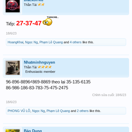
Thần Tài
27-37-47
Tiếp:
18/6/23
HoangKhai
,
Ngọc Ng
,
Phạm Lê Quang
and
4 others
like this.
Nhatminhnguyen
Thần Tài
Enthusiastic member
96-896-8896₫869-8869 theo lại 35-135-6135
86-986-186-83-783-75-475-2475
Chỉnh sửa cuối:
18/6/23
18/6/23
PHONG VŨ LÔ
,
Ngọc Ng
,
Phạm Lê Quang
and
2 others
like this.
Bảo Dung