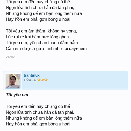
Tôi yêu em đến nay chừng có thể
Ngọn lửa tình chưa hẳn đã tàn phai,
Nhưng không để em bận lòng thêm nữa
Hay hồn em phải gợn bóng u hoài
Tôi yêu em âm thầm, không hy vọng,
Lúc rụt rè khi hậm hực lòng ghen
Tôi yêu em, yêu chân thành đằmthắm
Cầu em được người tình như tôi đãyêuem
21/9/20
trantin8x
Thần Tài
Tôi yêu em
Tôi yêu em đến nay chừng có thể
Ngọn lửa tình chưa hẳn đã tàn phai,
Nhưng không để em bận lòng thêm nữa
Hay hồn em phải gợn bóng u hoài