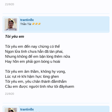
21/9/20
trantin8x
Thần Tài
Tôi yêu em
Tôi yêu em đến nay chừng có thể
Ngọn lửa tình chưa hẳn đã tàn phai,
Nhưng không để em bận lòng thêm nữa
Hay hồn em phải gợn bóng u hoài
Tôi yêu em âm thầm, không hy vọng,
Lúc rụt rè khi hậm hực lòng ghen
Tôi yêu em, yêu chân thành đằmthắm
Cầu em được người tình như tôi đãyêuem
21/9/20
trantin8x