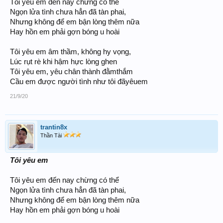
Tôi yêu em đến nay chừng có thể
Ngọn lửa tình chưa hẳn đã tàn phai,
Nhưng không để em bận lòng thêm nữa
Hay hồn em phải gợn bóng u hoài
Tôi yêu em âm thầm, không hy vọng,
Lúc rụt rè khi hậm hực lòng ghen
Tôi yêu em, yêu chân thành đằmthắm
Cầu em được người tình như tôi đãyêuem
21/9/20
trantin8x
Thần Tài
Tôi yêu em
Tôi yêu em đến nay chừng có thể
Ngọn lửa tình chưa hẳn đã tàn phai,
Nhưng không để em bận lòng thêm nữa
Hay hồn em phải gợn bóng u hoài