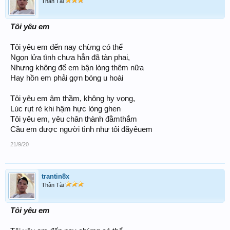
Thần Tài
Tôi yêu em
Tôi yêu em đến nay chừng có thể
Ngọn lửa tình chưa hẳn đã tàn phai,
Nhưng không để em bận lòng thêm nữa
Hay hồn em phải gợn bóng u hoài
Tôi yêu em âm thầm, không hy vọng,
Lúc rụt rè khi hậm hực lòng ghen
Tôi yêu em, yêu chân thành đằmthắm
Cầu em được người tình như tôi đãyêuem
21/9/20
trantin8x
Thần Tài
Tôi yêu em