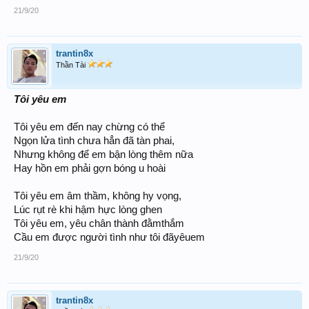
21/9/20
trantin8x
Thần Tài
Tôi yêu em
Tôi yêu em đến nay chừng có thể
Ngọn lửa tình chưa hẳn đã tàn phai,
Nhưng không để em bận lòng thêm nữa
Hay hồn em phải gợn bóng u hoài
Tôi yêu em âm thầm, không hy vọng,
Lúc rụt rè khi hậm hực lòng ghen
Tôi yêu em, yêu chân thành đằmthắm
Cầu em được người tình như tôi đãyêuem
21/9/20
trantin8x