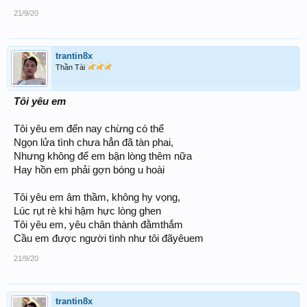
21/9/20
trantin8x
Thần Tài
Tôi yêu em
Tôi yêu em đến nay chừng có thể
Ngọn lửa tình chưa hẳn đã tàn phai,
Nhưng không để em bận lòng thêm nữa
Hay hồn em phải gợn bóng u hoài
Tôi yêu em âm thầm, không hy vọng,
Lúc rụt rè khi hậm hực lòng ghen
Tôi yêu em, yêu chân thành đằmthắm
Cầu em được người tình như tôi đãyêuem
21/9/20
trantin8x