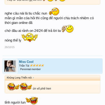
nghe câu nài là tiu chắc nun
mần gì mần cóa hỏi thì cũng để người chịu trách nhiệm có
thời gian online đã
chớ đâu ai rảnh on 24/24 để trả lời ta
nóng thế lỵ
26/10/15
Miss Cool
Thần Tài
Perennial member
Khủng Long Thiến nói:
↑
ún vô phê hen
tỉnh người lun