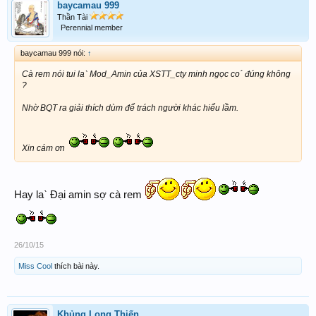
baycamau 999
Thần Tài
Perennial member
baycamau 999 nói:
↑
Cà rem nói tui laˋ Mod_Amin của XSTT_cty minh ngọc co´ đúng không
?
Nhờ BQT ra giải thích dùm để trách người khác hiểu lầm.
Xin cám ơn
Hay laˋ Đại amin sợ cà rem
26/10/15
Miss Cool
thích bài này.
Khủng Long Thiến