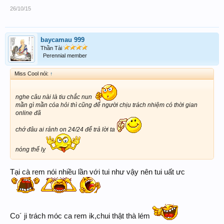
26/10/15
baycamau 999
Thần Tài
Perennial member
Miss Cool nói:
↑
nghe câu nài là tiu chắc nun
mần gì mần cóa hỏi thì cũng để người chịu trách nhiệm có thời gian
online đã
chớ đâu ai rảnh on 24/24 để trả lời ta
nóng thế lỵ
Tại cà rem nói nhiều lần với tui như vậy nên tui uất ưc
Co´ ji trách móc ca rem ik,chui thật thà lém