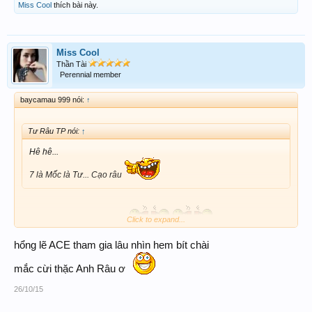
Miss Cool
thích bài này.
Miss Cool
Thần Tài
Perennial member
baycamau 999 nói:
↑
Tư Râu TP nói:
↑
Hê hê...
7 là Mốc là Tư... Cạo râu
Cái giˋ ra cái nấy misscol ui
Click to expand...
hổng lẽ ACE tham gia lâu nhìn hem bít chài
Đại Amin ra giải thích mới xong chuyện thị phi này
mắc cừi thặc Anh Râu ơ
26/10/15