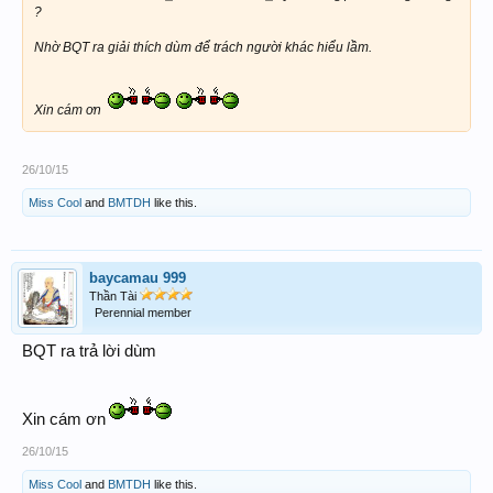
?
Nhờ BQT ra giải thích dùm để trách người khác hiểu lầm.
Xin cám ơn
26/10/15
Miss Cool
and
BMTDH
like this.
baycamau 999
Thần Tài
Perennial member
BQT ra trả lời dùm
Xin cám ơn
26/10/15
Miss Cool
and
BMTDH
like this.