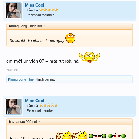
Miss Cool
Thần Tài
Perennial member
Khủng Long Thiến nói:
↑
Sờ kul ikk dìa nhà ún thuốc ngay
em mới ún viên 07 = mát rụt roài nà
26/10/15
Khủng Long Thiến
thích bài này.
Miss Cool
Thần Tài
Perennial member
baycamau 999 nói:
↑
Hay laˋ Đại amin
sợ
cà rem