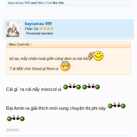
baycamau 999
and
Miss Cool
like this.
baycamau 999
Thần Tài
Perennial member
Miss Cool nói:
↑
bó tai, mấy chiện noái giỡn cũng đem ra mà hỏi
7 là Mốc chứ Smod gì Rem ui
Cái giˋ ra cái nấy misscol ui
Đại Amin ra giải thích mới xong chuyện thị phi này
26/10/15