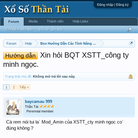
Đăng nhập | Đăng ký
Media
Thành viên
Help Links
Forum
Tìm kiếm diễn đàn
Bài viết gần đây
Forum
Help
Box Hướng Dẫn Các Tính Năng Diễn Dàn
Xin hỏi BQT XSTT_công ty
Hướng dẫn
minh ngọc.
Trạng thái chủ đề:
Không mở trả lời sau này.
1
2
Tiếp >
baycamau 999
Thần Tài
Perennial member
Cà rem nói tui laˋ Mod_Amin của XSTT_cty minh ngọc co´
đúng không ?