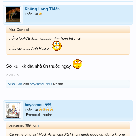
Khủng Long Thiến
Thần Tài
Miss Cool nói:
↑
hổng lẽ ACE tham gia lâu nhìn hem bít chài
mắc cừi thặc Anh Râu ơ
Sờ kul ikk dìa nhà ún thuốc ngay
26/10/15
Miss Cool
and
baycamau 999
like this.
baycamau 999
Thần Tài
Perennial member
baycamau 999 nói:
↑
Cà rem nói tui laˋ Mod_Amin của XSTT_cty minh ngọc co´ đúng không