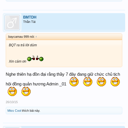
BMTDH
Thần Tài
baycamau 999 nói:
↑
BQT ra trả lời dùm
Xin cám ơn
Nghe thiên hạ đồn đại rằng thầy 7 đây đang giữ chức chủ tịch
hội đồng quản hương Admin _01
26/10/15
Miss Cool
thích bài này.