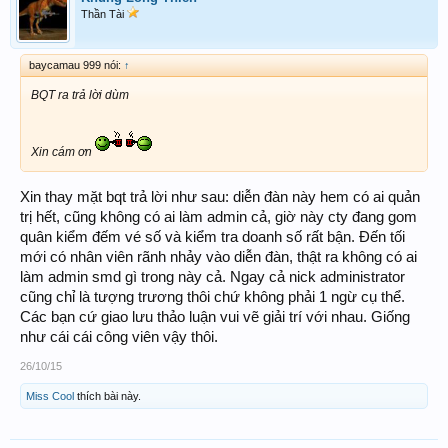
Thần Tài
baycamau 999 nói:
↑
BQT ra trả lời dùm
Xin cám ơn
Xin thay mặt bqt trả lời như sau: diễn đàn này hem có ai quản
trị hết, cũng không có ai làm admin cả, giờ này cty đang gom
quân kiểm đếm vé số và kiểm tra doanh số rất bận. Đến tối
mới có nhân viên rãnh nhảy vào diễn đàn, thật ra không có ai
làm admin smd gì trong này cả. Ngay cả nick administrator
cũng chỉ là tượng trương thôi chứ không phải 1 ngừ cụ thể.
Các bạn cứ giao lưu thảo luận vui vẽ giải trí với nhau. Giống
như cái cái công viên vậy thôi.
26/10/15
Miss Cool
thích bài này.