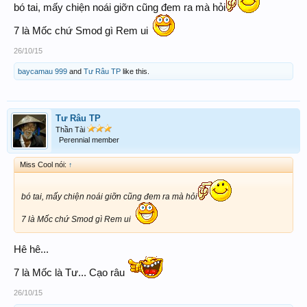
bó tai, mấy chiện noái giỡn cũng đem ra mà hỏi
7 là Mốc chứ Smod gì Rem ui
26/10/15
baycamau 999
and
Tư Râu TP
like this.
Tư Râu TP
Thần Tài
Perennial member
Miss Cool nói:
↑
bó tai, mấy chiện noái giỡn cũng đem ra mà hỏi
7 là Mốc chứ Smod gì Rem ui
Hê hê...
7 là Mốc là Tư... Cạo râu
26/10/15