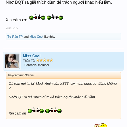
Nhờ BQT ra giải thích dùm để trách người khác hiểu lầm.
Xin cám ơn
26/10/15
Tư Râu TP
and
Miss Cool
like this.
Miss Cool
Thần Tài
Perennial member
baycamau 999 nói:
↑
Cà rem nói tui laˋ Mod_Amin của XSTT_cty minh ngọc co´ đúng không
?
Nhờ BQT ra giải thích dùm để trách người khác hiểu lầm.
Xin cám ơn