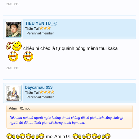
26/10/15
TIỂU YẾN TỬ_@
Thần Tài
Perennial member
chiêu nì chéc là tự quánh bóng mềnh thui kaka
26/10/15
baycamau 999
Thần Tài
Perennial member
Admin_01 nói:
↑
Nếu bạn nói mà người nghe không tin thì chúng tôi có giải thích cũng chắc gì
người đó đã tin. Thời gian sẽ chứng minh bạn nha.
moi Amin 01