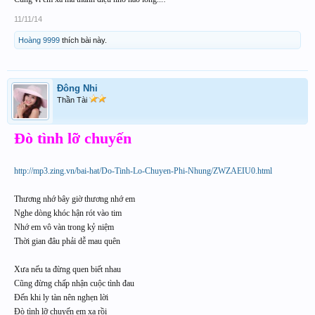
11/11/14
Hoàng 9999
thích bài này.
Đông Nhi
Thần Tài
Đò tình lỡ chuyến
http://mp3.zing.vn/bai-hat/Do-Tinh-Lo-Chuyen-Phi-Nhung/ZWZAEIU0.html
Thương nhớ bây giờ thương nhớ em
Nghe dòng khóc hận rót vào tim
Nhớ em vô vàn trong kỷ niệm
Thời gian đâu phải dễ mau quên
Xưa nếu ta đừng quen biết nhau
Cũng đừng chấp nhận cuộc tình đau
Đến khi ly tàn nên nghẹn lời
Đò tình lỡ chuyến em xa rồi