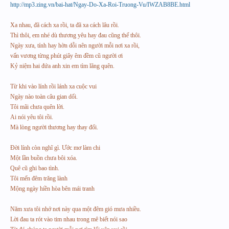
http://mp3.zing.vn/bai-hat/Ngay-Do-Xa-Roi-Truong-Vu/IWZAB8BE.html
Xa nhau, đã cách xa rồi, ta đã xa cách lâu rồi.
Thì thôi, em nhé dù thương yêu hay đau cũng thế thôi.
Ngày xưa, tính hay hờn dỗi nên người mỗi nơi xa rồi,
vấn vương từng phút giây êm đềm cũ người ơi
Kỷ niệm hai đứa anh xin em tìm lãng quên.
Từ khi vào lính rồi lánh xa cuộc vui
Ngày nào toàn câu gian dối.
Tôi mãi chưa quên lời.
Ai nói yêu tôi rồi.
Mà lòng người thương hay thay đổi.
Đời lính còn nghĩ gì. Ước mơ làm chi
Một lần buồn chưa bôi xóa.
Quê cũ ghi bao tình.
Tôi mến đêm trăng lành
Mộng ngày hiền hòa bên mái tranh
Năm xưa tôi nhớ nơi này qua một đêm gió mưa nhiều.
Lời đau ta rót vào tim nhau trong mê biết nói sao