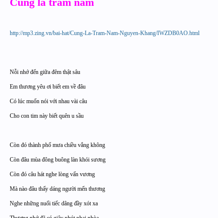
Cũng là trăm năm
http://mp3.zing.vn/bai-hat/Cung-La-Tram-Nam-Nguyen-Khang/IWZDB0AO.html
Nỗi nhớ đến giữa đêm thật sâu
Em thương yêu ơi biết em về đâu
Có lúc muốn nói với nhau vài câu
Cho con tim này biết quên u sầu
Còn đó thành phố mưa chiều vắng không
Còn đâu mùa đông buông làn khói sương
Còn đó câu hát nghe lòng vấn vương
Mà nào đâu thấy dáng người mến thương
Nghe những nuối tiếc dâng đầy xót xa