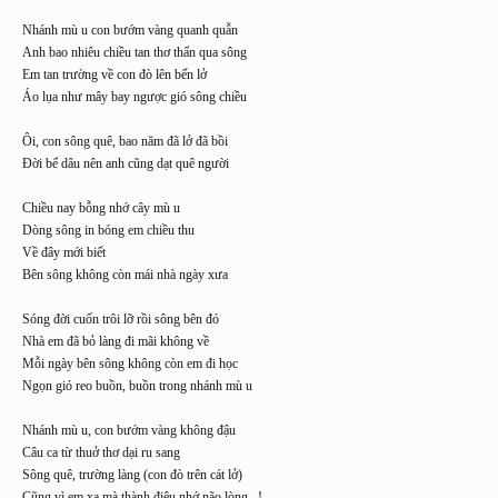
Nhánh mù u con bướm vàng quanh quẫn
Anh bao nhiêu chiều tan thơ thẩn qua sông
Em tan trường về con đò lên bến lở
Áo lụa như mây bay ngược gió sông chiều
Ôi, con sông quê, bao năm đã lở đã bồi
Đời bể dâu nên anh cũng dạt quê người
Chiều nay bỗng nhớ cây mù u
Dòng sông in bóng em chiều thu
Về đây mới biết
Bên sông không còn mái nhà ngày xưa
Sóng đời cuốn trôi lỡ rồi sông bên đó
Nhà em đã bỏ làng đi mãi không về
Mỗi ngày bên sông không còn em đi học
Ngọn gió reo buồn, buồn trong nhánh mù u
Nhánh mù u, con bướm vàng không đậu
Câu ca từ thuở thơ dại ru sang
Sông quê, trường làng (con đò trên cát lở)
Cũng vì em xa mà thành điệu nhớ não lòng...!