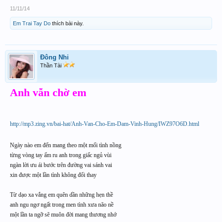
11/11/14
Em Trai Tay Do
thích bài này.
Đông Nhi
Thần Tài
Anh vẫn chờ em
http://mp3.zing.vn/bai-hat/Anh-Van-Cho-Em-Dam-Vinh-Hung/IWZ97O6D.html
Ngày nào em đến mang theo một mối tình nồng
từng vòng tay ấm ru anh trong giấc ngủ vùi
ngàn lời ưu ái bước trên đường vai sánh vai
xin được một lần tình không đổi thay
Từ dạo xa vắng em quên dần những hẹn thề
anh ngu ngơ ngất trong men tình xưa não nề
một lần ta ngỡ sẽ muôn đời mang thương nhớ