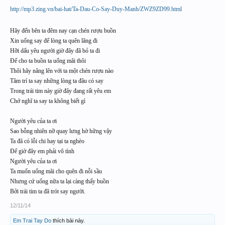
http://mp3.zing.vn/bai-hat/Ta-Dau-Co-Say-Duy-Manh/ZWZ9ZD99.html
Hãy đến bên ta đêm nay cạn chén rượu buồn
Xin uống say để lòng ta quên lãng đi
Hỡi dấu yêu người giờ đây đã bỏ ta đi
Để cho ta buồn ta uống mãi thôi
Thôi hãy nâng lên với ta một chén rượu nào
Tâm trí ta say những lòng ta đâu có say
Trong trái tim này giờ đây đang rất yêu em
Chớ nghĩ ta say ta không biết gì
Người yêu của ta ơi
Sao bỗng nhiên nỡ quay lưng hờ hững vậy
Ta đã có lỗi chi hay tại ta nghèo
Để giờ đây em phải vô tình
Người yêu của ta ơi
Ta muốn uống mãi cho quên đi nỗi sầu
Nhưng cứ uống nữa ta lại càng thấy buồn
Bởi trái tim ta đã trót say người.
12/11/14
Em Trai Tay Do
thích bài này.