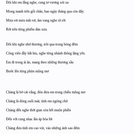
Đôi khi em lắng nghe, cung tơ vương xót xa
Mong manh trên gối chăn, bao ngày tháng qua còn đây.
Mưa rơi mưa mãi rơi, âm vang nghe rã rời
Rớt trên từng phiếm đàn xưa.
Đôi khi nghe nhớ thương, trôi qua trong bóng đêm
Công viên đầy hắt hiu, nghe từng nhánh thông lặng yên.
Em đi trong ái ân, mang theo những thương sầu
Bước lên từng phím mộng mơ
Chàng là bờ cát vắng, đón đưa em trong chiều mộng mơ
Chàng là dòng suối mát, tình em ngóng chờ
Chàng đến nghe thời gian xóa hết muộn phiền
Đến với cung nhạc ấm áp hòa lời
Chàng đưa tình em cao vút, vào những ánh sao đêm