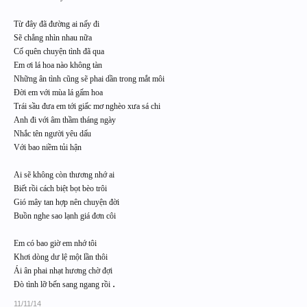
Từ đây đã đường ai nấy đi
Sẽ chẳng nhìn nhau nữa
Cố quên chuyện tình đã qua
Em ơi lá hoa nào không tàn
Những ân tình cũng sẽ phai dần trong mắt môi
Đời em với mùa lá gấm hoa
Trái sầu đưa em tới giấc mơ nghèo xưa sá chi
Anh đi với âm thầm tháng ngày
Nhắc tên người yêu dấu
Với bao niềm tủi hận
Ai sẽ không còn thương nhớ ai
Biết rồi cách biệt bọt bèo trôi
Gió mây tan hợp nên chuyện đời
Buồn nghe sao lạnh giá đơn côi
Em có bao giờ em nhớ tôi
Khơi dòng dư lệ một lần thôi
Ái ân phai nhạt hương chờ đợi
.
Đò tình lỡ bến sang ngang rồi
11/11/14