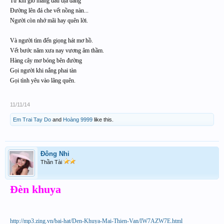
Từ khi gió mang đấu địa đàng
Đường lên đá che vết nồng nàn...
Người còn nhớ mãi hay quên lời.
Và người tìm đến giọng hát mơ hồ.
Vết bước năm xưa nay vương âm thầm.
Hàng cây mơ bóng bên đường
Gọi người khi nắng phai tàn
Gọi tình yêu vào lãng quên.
11/11/14
Em Trai Tay Do
and
Hoàng 9999
like this.
Đông Nhi
Thần Tài
Đèn khuya
http://mp3.zing.vn/bai-hat/Den-Khuya-Mai-Thien-Van/IW7AZW7E.html