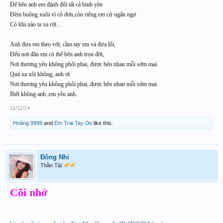
Để bên anh em đánh đổi tất cả bình yên
Đêm buông xuôi vì cô đơn,còn riêng em cứ ngẩn ngơ
Có khi nào ta xa rời…
Anh đưa em theo với, cầm tay em và đưa lối,
Đến nơi đâu em có thể bên anh trọn đời,
Nơi thương yêu không phôi phai, được bên nhau mỗi sớm mai.
Quá xa xôi không, anh ơi
Nơi thương yêu không phôi phai, được bên nhau mỗi sớm mai.
Biết không anh ,em yêu anh.
11/11/14
Hoàng 9999
and
Em Trai Tay Do
like this.
Đông Nhi
Thần Tài
Cõi nhớ