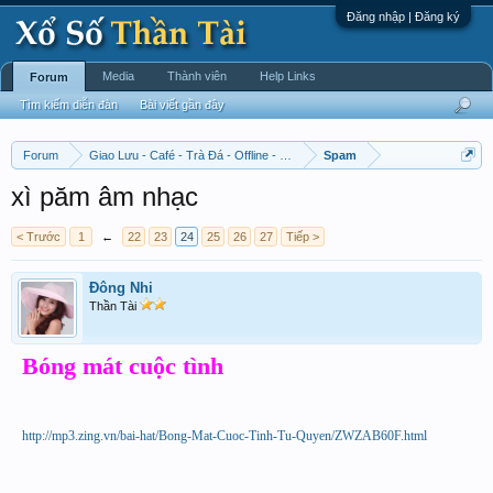
Đăng nhập | Đăng ký
Media
Thành viên
Help Links
Forum
Tìm kiếm diễn đàn
Bài viết gần đây
Forum
Giao Lưu - Café - Trà Đá - Offline - Tỉnh Tò Hihi!
Spam
xì păm âm nhạc
< Trước
1
←
22
23
24
25
26
27
Tiếp >
Đông Nhi
Thần Tài
Bóng mát cuộc tình
http://mp3.zing.vn/bai-hat/Bong-Mat-Cuoc-Tinh-Tu-Quyen/ZWZAB60F.html