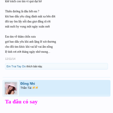
khẽ trách con tim vì quá dại hờ
Thiên đường là đâu hỡi em ?
khi bao dấu yêu cũng đành mãi xa bên đời
đôi tay ôm lấy nỗi đau giọt đắng rã rời
mãi nuôi hy vọng một ngày xuân mới
Em tìm về thăm chốn xưa
gợi bao dấu yêu khi anh lặng lẽ xót thương
cho đôi tim khóc khi vai kề vai ấm nồng
lệ tình rơi ướt tháng ngày nhớ mong...
12/11/14
Em Trai Tay Do
thích bài này.
Đông Nhi
Thần Tài
Ta đâu có say