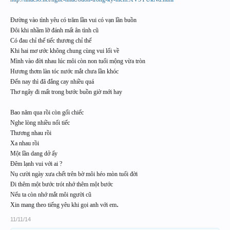
Đường vào tình yêu có trăm lần vui có vạn lần buồn
Đôi khi nhầm lỡ đánh mất ân tình cũ
Có đau chỉ thế tiếc thương chỉ thế
Khi hai mơ ước không chung cùng vui lối về
Mình vào đời nhau lúc môi còn non tuổi mộng vừa tròn
Hương thơm làn tóc nước mắt chưa lần khóc
Đến nay thì đã đắng cay nhiều quá
Thơ ngây đi mất trong bước buồn giờ mới hay
Bao năm qua rồi còn gối chiếc
Nghe lòng nhiều nối tiếc
Thương nhau rồi
Xa nhau rồi
Một lần dang dở ấy
Đêm lạnh vui với ai ?
Nụ cười ngày xưa chết trên bờ môi héo mòn tuổi đời
Đi thêm một bước trót nhớ thêm một bước
Nếu ta còn nhớ mắt môi người cũ
.
Xin mang theo tiếng yêu khi gọi anh với em
11/11/14