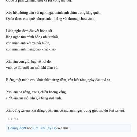
Có lẽ ta phải xa nhau thôi xa rời vòng tay với.
Xóa hết những dấu vết ngọt ngào mình anh chìm trong lãng quên.
Quên được em, quên được anh, những vết thương chưa lành...
Lắng nghe đêm dài với bóng tối
lắng nghe tim mình bỗng nhức nhối,
còn mình anh xót xa nỗi buồn,
còn mình anh mang bao khát khao.
Xin làm cơn gió, bay về nơi đó,
vuốt ve đôi môi em mỗi khi đêm về.
Riêng một mình em, khóc thầm từng đêm, vẫn biết rằng ngày dài quá xa.
Xin làm tia nắng, trong chiều hoang vắng,
sưởi ấm em mỗi khi giá băng ướt lạnh.
Xin đừng xa em, xin đừng quên em, cố níu anh ngay trong giấc mơ dù biết xa vời.
11/11/14
Hoàng 9999
and
Em Trai Tay Do
like this.