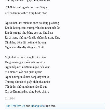
Thương nhớ đã có giây phút phai nhòa
Tôi đi tìm những ước mơ nào đã qua
Chỉ có làn mưa theo từng bước chân
Người hỡi, khi mình xa cách đôi lòng giá băng
Em đi, không chút vương vấn cho nhau một lần
Em đi, em giờ như bóng con tàu khuất xa
Ra đi mang những yêu dấu chôn sâu trong lòng
Ôi những đêm dài hoài nhớ thương
Nghe như đâu đây tiếng em đi về
Một phút xa cách cũng là trăm năm
Dù giữa nắng ấm vẫn là bóng đêm
Ngồi thắp nến nhớ trăm ngọn nến xanh
Mà hình cũ vẫn còn quẩn quanh
Nghe những nuối tiếc dâng đầy xót xa
Thương nhớ đã có giấy phút phai nhòa
Tôi đi tìm những uớc mơ nào đã qua
.
Chỉ có làn mưa theo từng bước chân
11/11/14
Em Trai Tay Do
and
Hoàng 9999
like this.