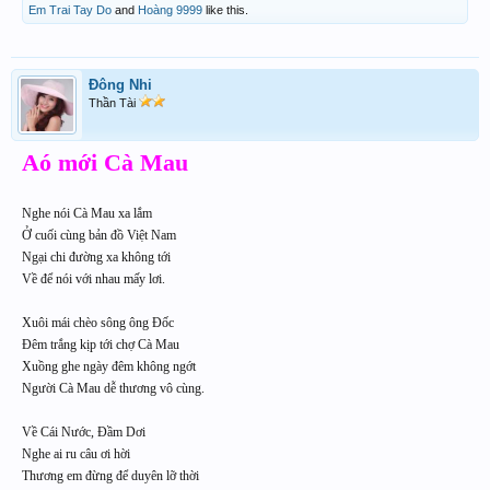
Em Trai Tay Do
and
Hoàng 9999
like this.
Đông Nhi
Thần Tài
Aó mới Cà Mau
Nghe nói Cà Mau xa lắm
Ở cuối cùng bản đồ Việt Nam
Ngại chi đường xa không tới
Về để nói với nhau mấy lơi.
Xuôi mái chèo sông ông Đốc
Đêm trắng kịp tới chợ Cà Mau
Xuồng ghe ngày đêm không ngớt
Người Cà Mau dễ thương vô cùng.
Về Cái Nước, Đầm Dơi
Nghe ai ru câu ơi hời
Thương em đừng để duyên lỡ thời