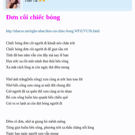
Thần Tài
Đơn côi chiếc bóng
http://nhacso.net/nghe-nhac/don-coi-chiec-bong.WFtUVUJb.html
Chiếc bóng đơn côi người đi khuất nẻo chân trời
Chiếc bóng đơn côi người đi để giọt sầu rơi
Tình đã bao năm vẫn còn đây mà nay lẻ bạn
Hẹn ước xa rồi một mình thui thủi bên sông
Xa mặt cách lòng ai còn ngày đợi đêm mong
Nhớ ánh trăng(bến sông) xưa cùng ai ước hẹn trao lời
Nhớ bến sông xưa cùng ai một đời chung đôi
Giờ người đã xa quên thề xưa cùng ai én nhạn
Bỏ con sông buồn hiu quạnh bến chiều quê
Gió ru se lạnh ai còn đợi bóng người đi
Đêm cô đơn, nhớ ai giọng hò mênh mông
Từng giọt buồn bên sông, phương trời xa thấu chăng nỗi lòng
Ngày bao ngày người xưa vẫn mong