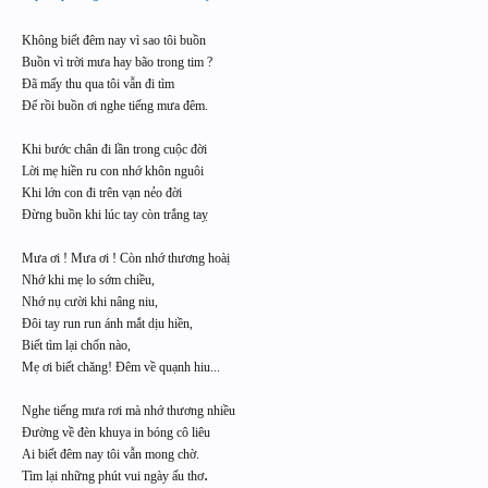
Không biết đêm nay vì sao tôi buồn
Buồn vì trời mưa hay bão trong tim ?
Đã mấy thu qua tôi vẫn đi tìm
Để rồi buồn ơi nghe tiếng mưa đêm.
Khi bước chân đi lần trong cuộc đời
Lời mẹ hiền ru con nhớ khôn nguôi
Khi lớn con đi trên vạn nẻo đời
Đừng buồn khi lúc tay còn trắng taỵ
Mưa ơi ! Mưa ơi ! Còn nhớ thương hoàị
Nhớ khi mẹ lo sớm chiều,
Nhớ nụ cười khi nâng niu,
Đôi tay run run ánh mắt dịu hiền,
Biết tìm lại chốn nào,
Mẹ ơi biết chăng! Đêm về quạnh hiu...
Nghe tiếng mưa rơi mà nhớ thương nhiều
Đường về đèn khuya in bóng cô liêu
Ai biết đêm nay tôi vẫn mong chờ.
.
Tìm lại những phút vui ngày ấu thơ