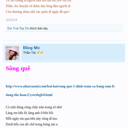
Từ đó chúng ta người mỗi nơi tìm lối yên vui rồi
Nhắc chi chuyện cũ thêm đau lòng lắm người ơi
Còn thương nhau nhé xin quên đi ngày đã qua !
11/11/14
Em Trai Tay Do
thích bài này.
Đông Nhi
Thần Tài
Sông quê
http://www.nhaccuatui.com/bai-hat/song-que-1-dinh-tram-ca-bang-tam-ft-
dang-the-luan.Uystrzbgb4.html
Có một dòng sông chảy tràn trong trí nhớ
Làng em bến lở, làng anh ở bến bồi
Mỗi ngày em qua bên này sông đi học
Dưới bến con đò chờ trong bóng mù u