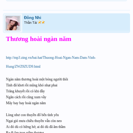
Đông Nhi
Thần Tài
Thương hoài ngàn năm
http://mp3.zing.vn/bai-hat/Thuong-Hoai-Ngan-Nam-Dam-Vinh-
Hung/ZWZ9ZUD9.html
Ngàn năm thương hoài một bóng người thôi
Tình đã khơi rồi mộng khó nhạt phai
Trăng khuyết rồi có khi đầy
Ngăn cách rồi cũng xum vầy
Mây bay bay hoài ngàn năm
Lòng như con thuyền đổ bến tình yêu
Ngại gió mưa chiều thuyền vẫn còn neo
Ai đó dù có hững hờ, ai đó dù đã âm thầm
Ra đi ôm trọn niềm thương