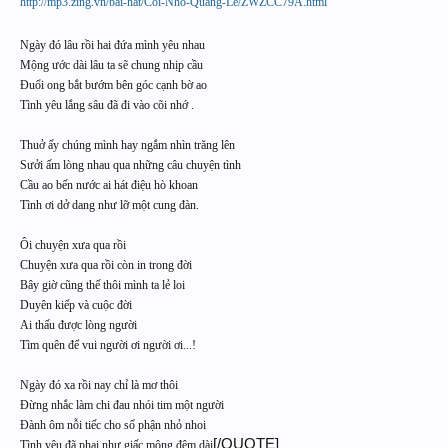
http://mp3.zing.vn/bai-hat/Coi-Nho-Quang-Le/ZWZCC79A.html
Ngày đó lâu rồi hai đứa mình yêu nhau
Mộng ước dài lâu ta sẽ chung nhịp cầu
Đuổi ong bắt bướm bên góc cạnh bờ ao
Tình yêu lắng sâu đã đi vào cõi nhớ .
Thuở ấy chúng mình hay ngắm nhìn trăng lên
Sưởi ấm lòng nhau qua những câu chuyện tình
Cầu ao bến nước ai hát điệu hò khoan
Tình ơi dở dang như lỡ một cung đàn.
Ôi chuyện xưa qua rồi
Chuyện xưa qua rồi còn in trong đời
Bây giờ cũng thế thôi mình ta lẻ loi
Duyên kiếp và cuộc đời
Ai thấu được lòng người
Tìm quên để vui người ơi người ơi...!
Ngày đó xa rồi nay chỉ là mơ thôi
Đừng nhắc làm chi đau nhói tim một người
Đành ôm nỗi tiếc cho số phận nhỏ nhoi
[/QUOTE]
Tình yêu đã phai như giấc mộng đêm dài