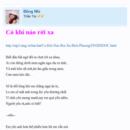
Đông Nhi
Thần Tài
Có khi nào rời xa
http://mp3.zing.vn/bai-hat/Co-Khi-Nao-Roi-Xa-Bich-Phuong/ZWZE6OOC.html
Biết đâu bất ngờ đôi ta chợt rời xa nhau,
Ai còn đứng dưới mưa ngân nga câu ru tình..
Và môi hôn rất ướt,dư âm giấu trong mưa.
Cơn mưa kéo dài…
Sẽ là dối lòng khi em chẳng ngại âu lo,
Lo em sẽ mất anh trong lúc yêu thương nhất.
Vì tình yêu mong manh,tay em quá yếu mềm..
Người yêu ơi,anh có biết?
--o0o--
Em yêu anh hơn thế,nhiều hơn lời em vẫn nói.