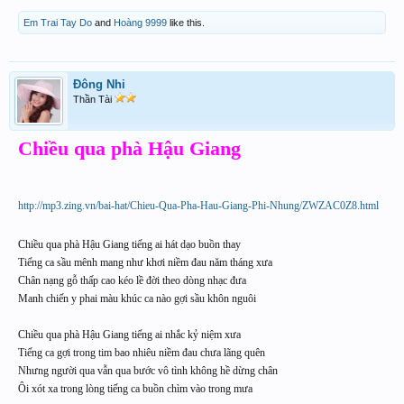
Em Trai Tay Do
and
Hoàng 9999
like this.
Đông Nhi
Thần Tài
Chiều qua phà Hậu Giang
http://mp3.zing.vn/bai-hat/Chieu-Qua-Pha-Hau-Giang-Phi-Nhung/ZWZAC0Z8.html
Chiều qua phà Hậu Giang tiếng ai hát dạo buồn thay
Tiếng ca sầu mênh mang như khơi niềm đau năm tháng xưa
Chân nạng gỗ thấp cao kéo lề đời theo dòng nhạc đưa
Manh chiến y phai màu khúc ca nào gợi sầu khôn nguôi
Chiều qua phà Hậu Giang tiếng ai nhắc kỷ niệm xưa
Tiếng ca gợi trong tim bao nhiêu niềm đau chưa lãng quên
Nhưng người qua vẫn qua bước vô tình không hề dừng chân
Ôi xót xa trong lòng tiếng ca buồn chìm vào trong mưa