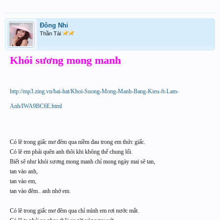
Đông Nhi
Thần Tài
Khói sương mong manh
http://mp3.zing.vn/bai-hat/Khoi-Suong-Mong-Manh-Bang-Kieu-ft-Lam-
Anh/IWA9BC6E.html
Có lẽ trong giấc mơ đêm qua niềm đau trong em thức giấc.
Có lẽ em phải quên anh thôi khi không thể chung lối.
Biết sẽ như khói sương mong manh chỉ mong ngày mai sẽ tan,
tan vào anh,
tan vào em,
tan vào đêm.. anh nhớ em.
Có lẽ trong giấc mơ đêm qua chỉ mình em rơi nước mắt.