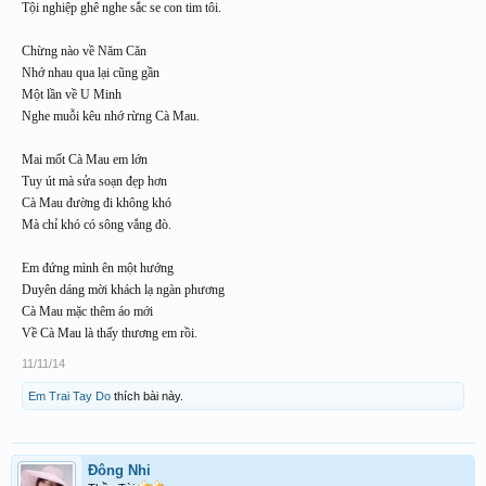
Tội nghiệp ghê nghe sắc se con tim tôi.
Chừng nào về Năm Căn
Nhớ nhau qua lại cũng gần
Một lần về U Minh
Nghe muỗi kêu nhớ rừng Cà Mau.
Mai mốt Cà Mau em lớn
Tuy út mà sửa soạn đẹp hơn
Cà Mau đường đi không khó
Mà chỉ khó có sông vắng đò.
Em đứng mình ên một hướng
Duyên dáng mời khách lạ ngàn phương
Cà Mau mặc thêm áo mới
Về Cà Mau là thấy thương em rồi.
11/11/14
Em Trai Tay Do
thích bài này.
Đông Nhi