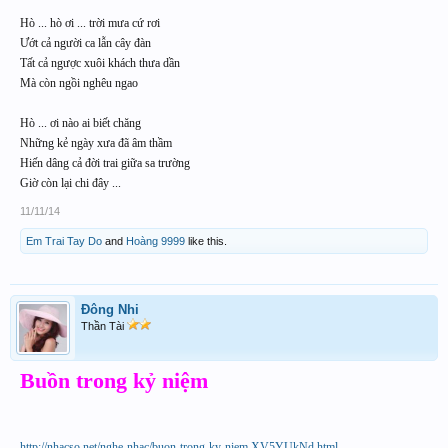
Hò ... hò ơi ... trời mưa cứ rơi
Ướt cả người ca lẫn cây đàn
Tất cả ngược xuôi khách thưa dần
Mà còn ngồi nghêu ngao
Hò ... ơi nào ai biết chăng
Những kẻ ngày xưa đã âm thầm
Hiến dâng cả đời trai giữa sa trường
Giờ còn lại chi đây ...
11/11/14
Em Trai Tay Do
and
Hoàng 9999
like this.
Đông Nhi
Thần Tài
Buồn trong kỷ niệm
http://nhacso.net/nghe-nhac/buon-trong-ky-niem.XV5YUkNd.html