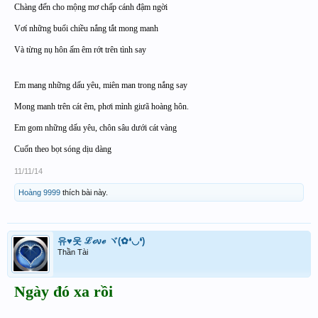
Chàng đến cho mộng mơ chấp cánh đậm ngời
Vơí những buổi chiều nắng tắt mong manh
Và từng nụ hôn ấm êm rớt trên tình say
Em mang những dấu yêu, miên man trong nắng say
Mong manh trên cát êm, phơi mình giưã hoàng hôn.
Em gom những dấu yêu, chôn sâu dưới cát vàng
Cuốn theo bọt sóng dịu dàng
11/11/14
Hoàng 9999
thích bài này.
유♥웃 ℒℴνℯ ヾ(✿❛◡❛)
Thần Tài
Ngày đó xa rồi