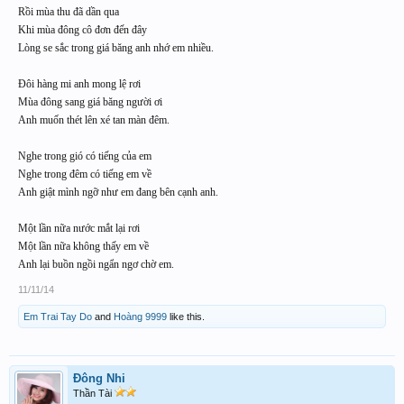
Rồi mùa thu đã dần qua
Khi mùa đông cô đơn đến đây
Lòng se sắc trong giá băng anh nhớ em nhiều.
Đôi hàng mi anh mong lệ rơi
Mùa đông sang giá băng người ơi
Anh muốn thét lên xé tan màn đêm.
Nghe trong gió có tiếng của em
Nghe trong đêm có tiếng em về
Anh giật mình ngỡ như em đang bên cạnh anh.
Một lần nữa nước mắt lại rơi
Một lần nữa không thấy em về
Anh lại buồn ngồi ngẩn ngơ chờ em.
11/11/14
Em Trai Tay Do
and
Hoàng 9999
like this.
Đông Nhi
Thần Tài