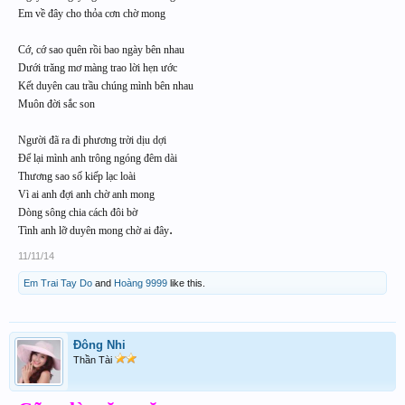
Em về đây cho thỏa cơn chờ mong
Cớ, cớ sao quên rồi bao ngày bên nhau
Dưới trăng mơ màng trao lời hẹn ước
Kết duyên cau trầu chúng mình bên nhau
Muôn đời sắc son
Người đã ra đi phương trời dịu dợi
Để lại mình anh trông ngóng đêm dài
Thương sao số kiếp lạc loài
Vì ai anh đợi anh chờ anh mong
Dòng sông chia cách đôi bờ
.
Tình anh lỡ duyên mong chờ ai đây
11/11/14
Em Trai Tay Do
and
Hoàng 9999
like this.
Đông Nhi
Thần Tài