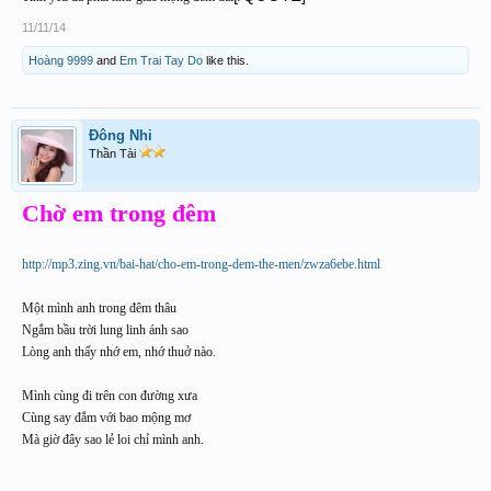
11/11/14
Hoàng 9999
and
Em Trai Tay Do
like this.
Đông Nhi
Thần Tài
Chờ em trong đêm
http://mp3.zing.vn/bai-hat/cho-em-trong-dem-the-men/zwza6ebe.html
Một mình anh trong đêm thâu
Ngắm bầu trời lung linh ánh sao
Lòng anh thấy nhớ em, nhớ thuở nào.
Mình cùng đi trên con đường xưa
Cùng say đắm với bao mộng mơ
Mà giờ đây sao lẻ loi chỉ mình anh.