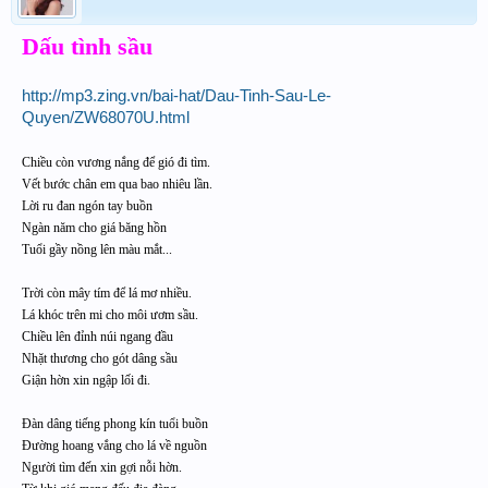
Dấu tình sầu
http://mp3.zing.vn/bai-hat/Dau-Tinh-Sau-Le-
Quyen/ZW68070U.html
Chiều còn vương nắng để gió đi tìm.
Vết bước chân em qua bao nhiêu lần.
Lời ru đan ngón tay buồn
Ngàn năm cho giá băng hồn
Tuổi gầy nồng lên màu mắt...
Trời còn mây tím để lá mơ nhiều.
Lá khóc trên mi cho môi ươm sầu.
Chiều lên đỉnh núi ngang đầu
Nhặt thương cho gót dâng sầu
Giận hờn xin ngập lối đi.
Đàn dâng tiếng phong kín tuổi buồn
Đường hoang vắng cho lá về nguồn
Người tìm đến xin gợi nỗi hờn.