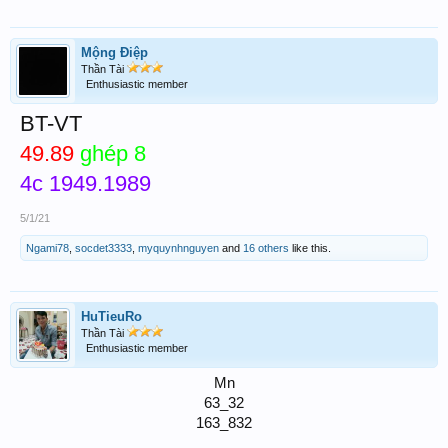
Mộng Điệp
Thần Tài
Enthusiastic member
BT-VT
49.89
ghép 8
4c 1949.1989
5/1/21
Ngami78
,
socdet3333
,
myquynhnguyen
and
16 others
like this.
HuTieuRo
Thần Tài
Enthusiastic member
Mn
63_32
163_832​