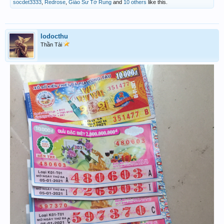
socdet3333
,
Redrose
,
Giáo Sư Tờ Rung
and
10 others
like this.
lodocthu
Thần Tài