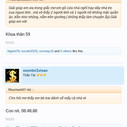
Giải giúp em.via trong giấc mơ em gõ cửa nhà nghĩ hay dãy nhà trọ
cua nguoi tình...mà vô thấy 2 người tình và 1 người nữ không mặc quần
áo..trần như nhộng..nằm trên giường.( không thấy làm chuyện ấy).Giải
giúp em với
Khoa thân 59
5/1/21
Ngami78
,
socdet3333
,
socmay16
and
5 others
like this.
vuontoi1visao
Thần Tài
Nhuchanh07 nói:
↑
Cho hỏi mơ thấy em bé trai đánh số mấy cả nhà ơi
Con nít. 08.48.88
5/1/21