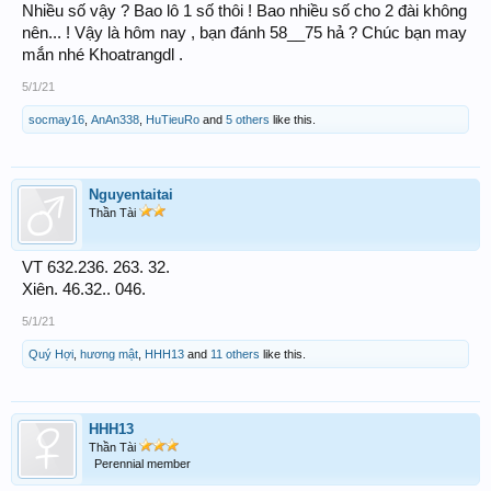
Nhiều số vậy ? Bao lô 1 số thôi ! Bao nhiều số cho 2 đài không
nên... ! Vậy là hôm nay , bạn đánh 58__75 hả ? Chúc bạn may
mắn nhé Khoatrangdl .
5/1/21
socmay16
,
AnAn338
,
HuTieuRo
and
5 others
like this.
Nguyentaitai
Thần Tài
VT 632.236. 263. 32.
Xiên. 46.32.. 046.
5/1/21
Quý Hợi
,
hương mật
,
HHH13
and
11 others
like this.
HHH13
Thần Tài
Perennial member