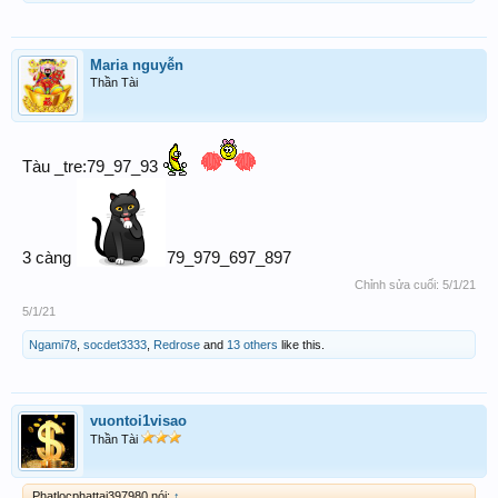
Maria nguyễn
Thần Tài
Tàu _tre:79_97_93
3 càng
79_979_697_897
Chỉnh sửa cuối:
5/1/21
5/1/21
Ngami78
,
socdet3333
,
Redrose
and
13 others
like this.
vuontoi1visao
Thần Tài
Phatlocphattai397980 nói:
↑