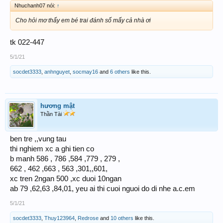
Nhuchanh07 nói:
↑
Cho hỏi mơ thấy em bé trai đánh số mấy cả nhà ơi
tk 022-447
5/1/21
socdet3333
,
anhnguyet
,
socmay16
and
6 others
like this.
hương mật
Thần Tài
ben tre ,,vung tau
thi nghiem xc a ghi tien co
b manh 586 , 786 ,584 ,779 , 279 ,
662 , 462 ,663 , 563 ,301,,601,
xc tren 2ngan 500 ,xc duoi 10ngan
ab 79 ,62,63 ,84,01, yeu ai thi cuoi nguoi do di nhe a.c.em
5/1/21
socdet3333
,
Thuy123964
,
Redrose
and
10 others
like this.