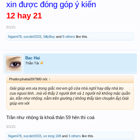
xin được đóng góp ý kiến
12 hay 21
5/1/21
Ngami78
,
socdet3333
,
SillyBoy
and
8 others
like this.
Bac Hai
Thần Tài
Phatlocphattai397980 nói:
↑
Giải giúp em.via trong giấc mơ em gõ cửa nhà nghĩ hay dãy nhà trọ
cua nguoi tình...mà vô thấy 2 người tình và 1 người nữ không mặc quần
áo..trần như nhộng..nằm trên giường.( không thấy làm chuyện ấy).Giải
giúp em với
Trần như nhộng là khoả thân 59 hên thì coá
5/1/21
Ngami78
,
socdet3333
,
vo tong 108
and
3 others
like this.