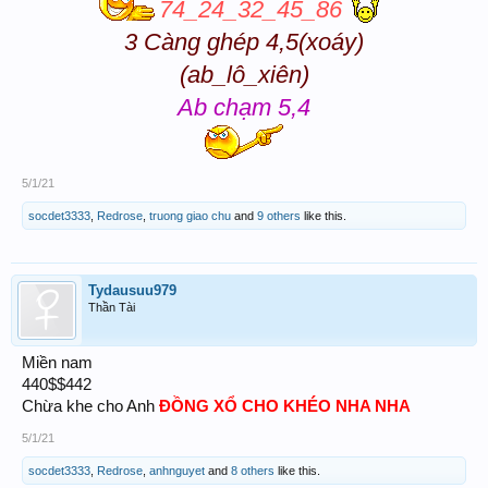
74_24_32_45_86
3 Càng ghép 4,5(xoáy)
(ab_lô_xiên)
Ab chạm 5,4
5/1/21
socdet3333
,
Redrose
,
truong giao chu
and
9 others
like this.
Tydausuu979
Thần Tài
Miền nam
440$$442
Chừa khe cho Anh
ĐỒNG XỔ CHO KHÉO NHA NHA
5/1/21
socdet3333
,
Redrose
,
anhnguyet
and
8 others
like this.