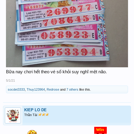
Bữa nay chơi hết theo vé số khỏi suy nghĩ mệt não.
5/1/21
socdet3333
,
Thuy123964
,
Redrose
and
7 others
like this.
KIEP LO DE
Thần Tài