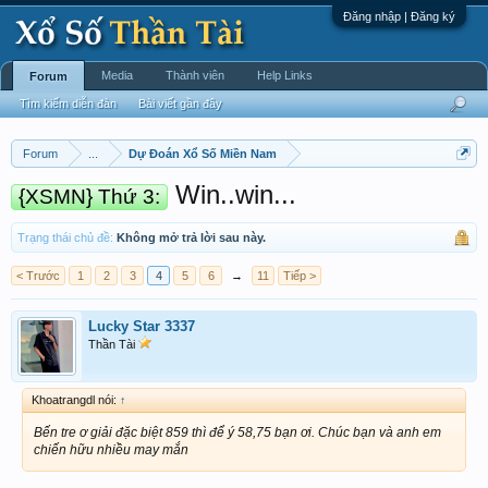
Đăng nhập | Đăng ký
Media
Thành viên
Help Links
Forum
Tìm kiếm diễn đàn
Bài viết gần đây
Forum
...
Dự Đoán Xổ Số Miền Nam
Win..win...
{XSMN} Thứ 3:
Trạng thái chủ đề:
Không mở trả lời sau này.
< Trước
1
2
3
4
5
6
→
11
Tiếp >
Lucky Star 3337
Thần Tài
Khoatrangdl nói:
↑
Bến tre ơ giải đặc biệt 859 thì để ý 58,75 bạn ơi. Chúc bạn và anh em
chiến hữu nhiều may mắn