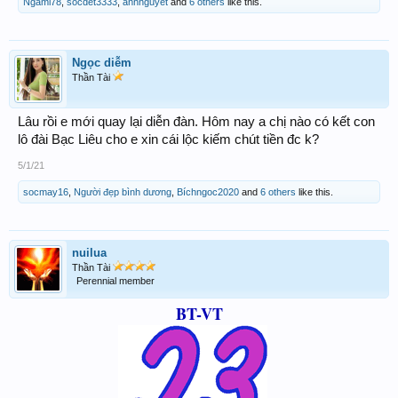
Ngami78
,
socdet3333
,
anhnguyet
and
6 others
like this.
Ngọc diễm
Thần Tài
Lâu rồi e mới quay lại diễn đàn. Hôm nay a chị nào có kết con
lô đài Bạc Liêu cho e xin cái lộc kiếm chút tiền đc k?
5/1/21
socmay16
,
Người đẹp bình dương
,
Bíchngoc2020
and
6 others
like this.
nuilua
Thần Tài
Perennial member
BT-VT