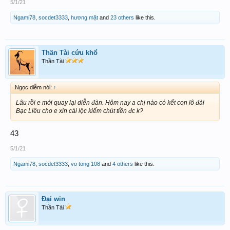
5/1/21
Ngami78
,
socdet3333
,
hương mật
and
23 others
like this.
Thần Tài cứu khổ
Thần Tài
Ngọc diễm nói:
↑
Lâu rồi e mới quay lại diễn đàn. Hôm nay a chị nào có kết con lô đài
Bạc Liêu cho e xin cái lộc kiếm chút tiền đc k?
43
5/1/21
Ngami78
,
socdet3333
,
vo tong 108
and
4 others
like this.
Đại win
Thần Tài