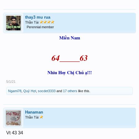
thay3 mu rua
Thần Tài
Perennial member
Miền Nam
64_____63
Nhiu Hoy Chị Chủ ạ!!!
5/1/21
Ngami78
,
Quý Hợi
,
socdet3333
and
17 others
like this.
Hanaman
Thần Tài
Vt 43 34