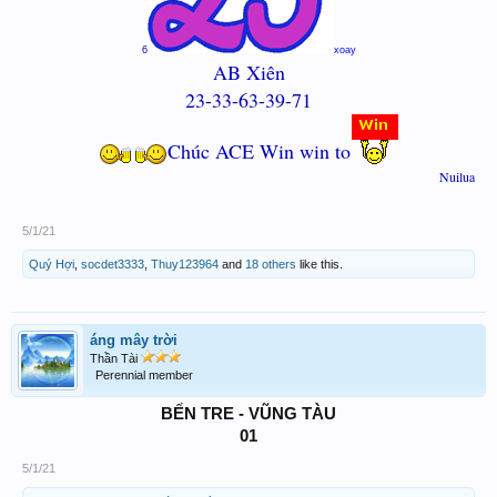
6
xoay
AB Xiên
23-33-63-39-71
Chúc
ACE Win win to
Nuilua
5/1/21
Quý Hợi
,
socdet3333
,
Thuy123964
and
18 others
like this.
áng mây trời
Thần Tài
Perennial member
BẾN TRE - VŨNG TÀU
01
5/1/21