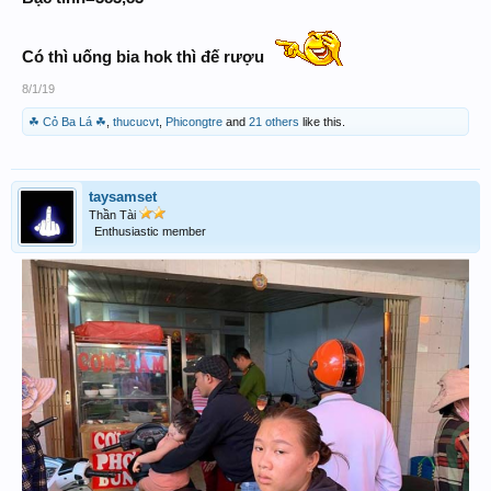
Có thì uống bia hok thì đế rượu
8/1/19
☘ Cỏ Ba Lá ☘
,
thucucvt
,
Phicongtre
and
21 others
like this.
taysamset
Thần Tài
Enthusiastic member