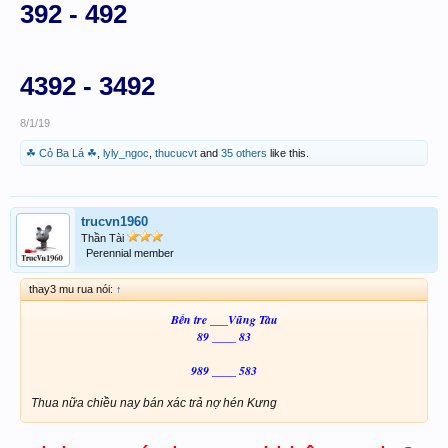
392 - 492
4392 - 3492
8/1/19
☘ Cỏ Ba Lá ☘
,
lyly_ngoc
,
thucucvt
and
35 others
like this.
trucvn1960
Thần Tài
Perennial member
thay3 mu rua nói:
↑
Bến tre ___Vũng Tàu
89 ____ 83
989 ____ 583
Thua nữa chiều nay bán xác trả nợ hén Kưng