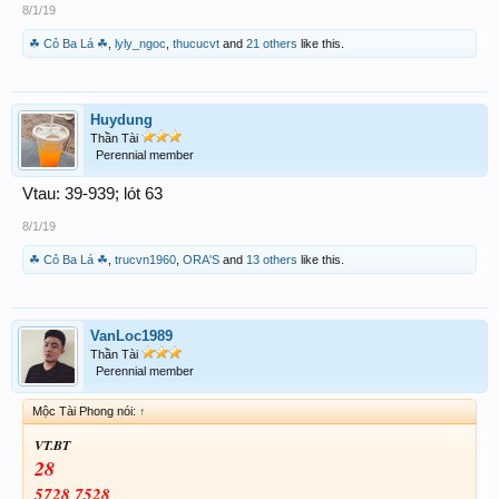
8/1/19
☘ Cỏ Ba Lá ☘
,
lyly_ngoc
,
thucucvt
and
21 others
like this.
Huydung
Thần Tài
Perennial member
Vtau: 39-939; lót 63
8/1/19
☘ Cỏ Ba Lá ☘
,
trucvn1960
,
ORA'S
and
13 others
like this.
VanLoc1989
Thần Tài
Perennial member
Mộc Tài Phong nói:
↑
VT.BT
28
5728 7528