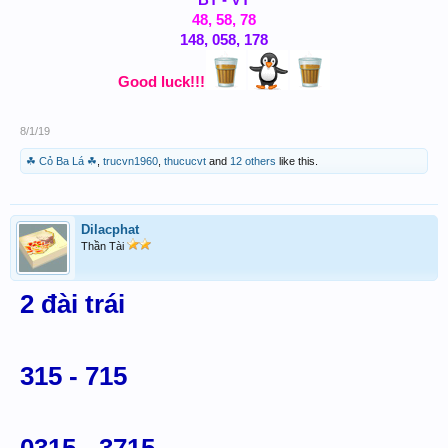
BT - VT
48, 58, 78
148, 058, 178
Good luck!!!
8/1/19
☘ Cỏ Ba Lá ☘
,
trucvn1960
,
thucucvt
and
12 others
like this.
Dilacphat
Thần Tài
2 đài trái
315 - 715