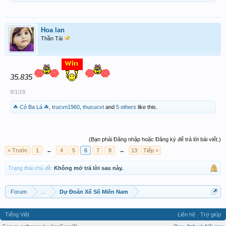
Hoa lan
Thần Tài
35.835
8/1/19
☘ Cỏ Ba Lá ☘
,
trucvn1960
,
thucucvt
and
5 others
like this.
(Bạn phải Đăng nhập hoặc Đăng ký để trả lời bài viết.)
< Trước
1
←
4
5
6
7
8
→
13
Tiếp >
Trạng thái chủ đề:
Không mở trả lời sau này.
Forum
...
Dự Đoán Xổ Số Miền Nam
Tiếng Việt
Liên hệ
Trợ giúp