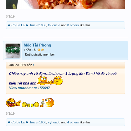
8/1/19
☘ Cỏ Ba Lá ☘
,
trucvn1960
,
thucucvt
and
8 others
like this.
Mộc Tài Phong
Thần Tài
Enthusiastic member
VanLoc1989 nói:
↑
Chiều nay anh vô đậm...ib cho em 1 lượng lớn Tôm khô để về quê
biếu Tết nha anh
View attachment 155697
8/1/19
☘ Cỏ Ba Lá ☘
,
trucvn1960
,
vyhoa05
and
4 others
like this.