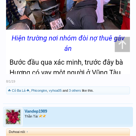
8/1/19
☘ Cỏ Ba Lá ☘
,
Phicongtre
,
vyhoa05
and
3 others
like this.
Vandep1989
Thần Tài
Dưhoai nói:
↑