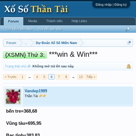
Đăng nhập | Đăng ký
Media
Thành viên
Help Links
Forum
Tìm kiếm diễn đàn
Bài viết gần đây
Forum
...
Dự Đoán Xổ Số Miền Nam
***win & Win***
{XSMN} Thứ 3:
Trạng thái chủ đề:
Không mở trả lời sau này.
< Trước
1
←
4
5
6
7
8
→
13
Tiếp >
Vandep1989
Thần Tài
bến tre=368,68
Vũng tàu=695,95
Bạc tình=383,83