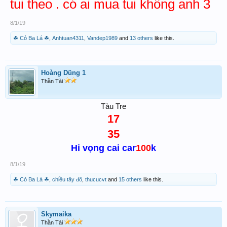
tui theo . có ai mua tui không anh 3
8/1/19
☘ Cỏ Ba Lá ☘
,
Anhtuan4311
,
Vandep1989
and
13 others
like this.
Hoàng Dũng 1
Thần Tài
Tàu Tre
17
35
Hi vọng cai car
100
k
8/1/19
☘ Cỏ Ba Lá ☘
,
chiều tây đô
,
thucucvt
and
15 others
like this.
Skymaika
Thần Tài