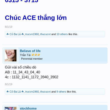
0315 - 3715
Chúc ACE thắng lớn
8/1/19
☘ Cỏ Ba Lá ☘
,
trucvn1960
,
thucucvt
and
10 others
like this.
Believe of life
Thần Tài
Perennial member
Gửi vài số chiều dò
AB : 11_34_43_04_40
4c : 1132_1141_1172_3940_3902
8/1/19
☘ Cỏ Ba Lá ☘
,
trucvn1960
,
thucucvt
and
9 others
like this.
stockhome