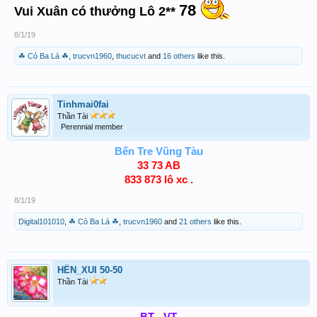
78
Vui Xuân có thưởng Lô 2**
8/1/19
☘ Cỏ Ba Lá ☘
,
trucvn1960
,
thucucvt
and
16 others
like this.
Tinhmai0fai
Thần Tài
Perennial member
Bến Tre Vũng Tàu
33 73 AB
833 873 lô xc .
8/1/19
Digital101010
,
☘ Cỏ Ba Lá ☘
,
trucvn1960
and
21 others
like this.
HÊN_XUI 50-50
Thần Tài