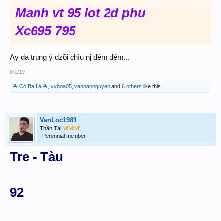
Manh vt 95 lot 2d phu
Xc695 795
Ay da trùng ý dzồi chìu nj dém dém...
8/1/19
☘ Cỏ Ba Lá ☘
,
vyhoa05
,
vanhannguyen
and
6 others
like this.
VanLoc1989
Thần Tài
Perennial member
Tre - Tàu
92