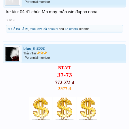
Perennial member
tre tàu: 04.41 chúc Mn may mắn win đuppo nhoa.
8/1/19
☘ Cỏ Ba Lá ☘
,
thucucvt
,
cà chua bi
and
13 others
like this.
blue_th2002
Thần Tài
Perennial member
BT-VT
37-73
773-373
đ
3377 đ