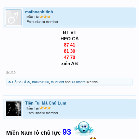
maihoaphitinh
Thần Tài
Enthusiastic member
BT VT
HEO CÁ
87 41
81 30
47 70
xiên AB
8/1/19
☘ Cỏ Ba Lá ☘
,
trucvn1960
,
thucucvt
and
13 others
like this.
Tiền Tui Mà Chú Lụm
Thần Tài
Enthusiastic member
93
Miền Nam lô chủ lực