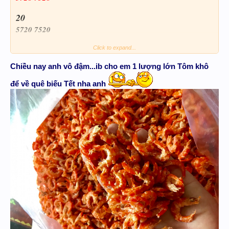
20
5720 7520
Click to expand...
Chiều nay anh vô đậm...ib cho em 1 lượng lớn Tôm khô
Chúc ca nhà may mắn
để về quê biếu Tết nha anh