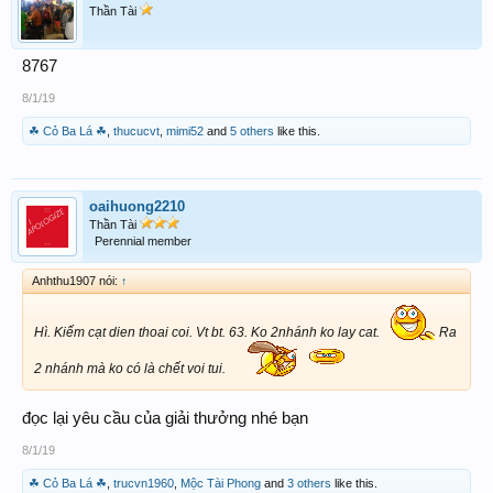
Thần Tài
8767
8/1/19
☘ Cỏ Ba Lá ☘
,
thucucvt
,
mimi52
and
5 others
like this.
oaihuong2210
Thần Tài
Perennial member
Anhthu1907 nói:
↑
Hì. Kiếm cạt dien thoai coi. Vt bt. 63. Ko 2nhánh ko lay cat.
Ra
2 nhánh mà ko có là chết voi tui.
đọc lại yêu cầu của giải thưởng nhé bạn
8/1/19
☘ Cỏ Ba Lá ☘
,
trucvn1960
,
Mộc Tài Phong
and
3 others
like this.