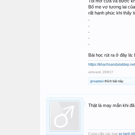
Tôi mở cửa và bước khỏ
Bố mẹ vợ tương lai của
rất hạnh phúc khi thấy 
.
.
.
.
.
Bài học rút ra ở đây là:
https://khachsandalatdep.ne
anhvanit
,
20/8/17
grouptaxi
thích bài này.
Thật là may mắn khi đã
Cung cấp các loại
xy lanh k