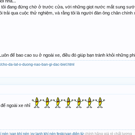
i nhà...
 tôi đang đứng chờ ở trước cửa, với những giọt nước mắt sung sướng
tôi trải qua cuộc thử nghiệm, và rằng tôi là người đàn ông chân chính
 Luôn để bao cao su ở ngoài xe, điều đó giúp bạn tránh khỏi những phi
t/cho-da-lat-o-duong-nao-ban-gi-dac-biet.html
 để ngoài xe nhỉ
hí nén
|
van khí nén
|
xy lanh khí nén festo
|
van điện từ
chính hãng giá rẻ chất lượng