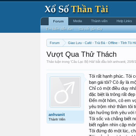
Media
Thành viên
Help Links
Forum
Tìm kiếm diễn đàn
Bài viết gần đây
Forum
Giao Lưu - Café - Trà Đá - Offline - Tỉnh Tò Hi
Vượt Qua Thử Thách
Thảo luận trong '
Câu Lạc Bộ Hài
' bắt đầu bởi
anhvanit
,
20/8/
Tôi rất hạnh phúc. Tôi 
bạn gái tôi? Cô ấy là m
Chỉ có một điều duy nhấ
đặc biệt là trông rất đẹ
Đến một hôm, cô em vợ g
yêu trộm nhớ thầm tôi t
tận hưởng tình yêu với t
anhvanit
Tôi sốc và chẳng biết nó
Thành Viên
biết ngắm nhìn cặp mô
Tôi đứng đó một lúc, ch