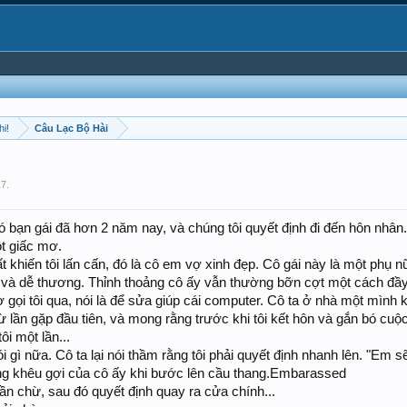
hi!
Câu Lạc Bộ Hài
17
.
có bạn gái đã hơn 2 năm nay, và chúng tôi quyết định đi đến hôn nhâ
ột giấc mơ.
t khiến tôi lấn cấn, đó là cô em vợ xinh đẹp. Cô gái này là một phụ 
p và dễ thương. Thỉnh thoảng cô ấy vẫn thường bỡn cợt một cách đầy ẩn
ọi tôi qua, nói là để sửa giúp cái computer. Cô ta ở nhà một mình khi 
ừ lần gặp đầu tiên, và mong rằng trước khi tôi kết hôn và gắn bó cuộc
ôi một lần...
i gì nữa. Cô ta lại nói thầm rằng tôi phải quyết định nhanh lên. "Em 
ng khêu gợi của cô ấy khi bước lên cầu thang.Embarassed
ần chừ, sau đó quyết định quay ra cửa chính...