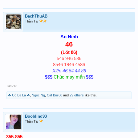
BachThuAB
Thần Tài
An Ninh
46
(Lót 86)
546 946 586
8546 1946 4586
Xiên 46.64.44.86
$$$
Chúc may mắn
$$$
14/6/18
☘ Cỏ Ba Lá ☘
,
Ngọc Ng
,
Cát Bụi 00
and
29 others
like this.
Booblind93
Thần Tài
355-855