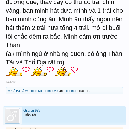
đường quê, thấy cây cổ thụ có trái chín
vàng, bạn minh hát đưa mình và 1 trái cho
bạn minh cùng ăn. Mình ăn thấy ngon nên
hát thêm 2 trái nữa tổng 4 trái. mở đi buổi
tối chắc đêm ra bắc. Mình cảm ơn trước
Thân.
(ak mình ngủ ở nhà ng quen, có ông Thần
Tài và Thổ Địa rất to)
14/6/18
☘ Cỏ Ba Lá ☘
,
Ngọc Ng
,
anhnguyet
and
11 others
like this.
Giaitri365
Thần Tài