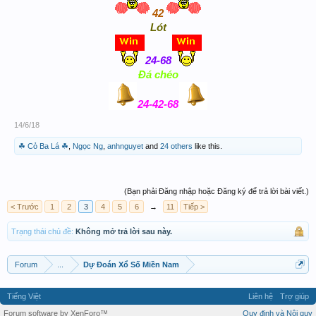
42
Lót
24-68
Đá chéo
24-42-68
14/6/18
☘ Cỏ Ba Lá ☘
,
Ngọc Ng
,
anhnguyet
and
24 others
like this.
(Bạn phải Đăng nhập hoặc Đăng ký để trả lời bài viết.)
< Trước
1
2
3
4
5
6
→
11
Tiếp >
Trạng thái chủ đề:
Không mở trả lời sau này.
Forum
...
Dự Đoán Xổ Số Miền Nam
Tiếng Việt
Liên hệ
Trợ giúp
Forum software by XenForo™
Quy định và Nội quy