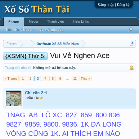
Đăng nhập | Đăng ký
Media
Thành viên
Help Links
Forum
Tìm kiếm diễn đàn
Bài viết gần đây
Forum
...
Dự Đoán Xổ Số Miền Nam
Vui Vẻ Nghen Ace
{XSMN} Thứ 5:
Trạng thái chủ đề:
Không mở trả lời sau này.
< Trước
1
2
3
4
5
6
→
11
Tiếp >
Chỉ cần 2 tỉ
Thần Tài
TNAG. AB. LÔ XC. 827. 859. 800 836.
9827. 9859. 9800. 9836. 1K ĐÁ LÒNG
VÒNG CŨNG 1K. AI THÍCH EM NÀO