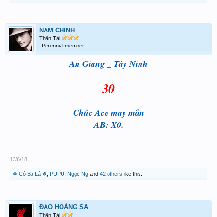
NAM CHINH
Thần Tài
Perennial member
An Giang _ Tây Ninh
30
Chúc Ace may mắn
AB: X0.
13/6/18
☘ Cỏ Ba Lá ☘
,
PUPU
,
Ngọc Ng
and
42 others
like this.
ĐẢO HOÀNG SA
Thần Tài