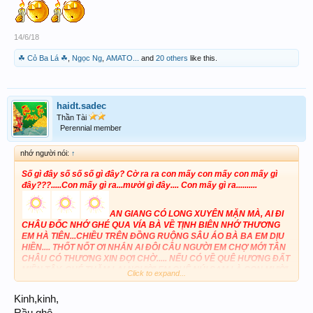
14/6/18
☘ Cỏ Ba Lá ☘
,
Ngọc Ng
,
AMATO...
and
20 others
like this.
haidt.sadec
Thần Tài
Perennial member
nhớ người nói:
↑
Số gì đây số số số gì đây? Cờ ra ra con mấy con mấy con mấy gì
đây???.....Con mấy gì ra...mười gì đây.... Con mấy gì ra..........
AN GIANG CÓ LONG XUYÊN MẶN MÀ, AI ĐI
CHÂU ĐỐC NHỚ GHÉ QUA VÍA BÀ VỀ TỊNH BIÊN NHỚ THƯƠNG
EM HÀ TIÊN...CHIỀU TRÊN ĐỒNG RUỘNG SÂU ÁO BÀ BA EM DỊU
HIỀN.... THỐT NỐT ƠI NHẮN AI ĐÔI CÂU NGƯỜI EM CHỢ MỚI TÂN
CHÂU CÓ THƯƠNG XIN ĐỢI CHỜ..... NẾU CÓ VỀ QUÊ HƯƠNG ĐẤT
MIỀN TÂY, GHÉ THĂM LẠI NGƯỜI EM QUÊ NÚI SAM LÀ CON MƯỜI
Click to expand...
Kinh,kinh,
TÁM..... CON MƯỜI TÁM......... CON
18 CON 18
CON 18...... GẠCH GẠCH DZÔ.........
Rầu ghê