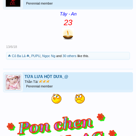
Perennial member
Tây - An
23
13/6/18
☘ Cỏ Ba Lá ☘
,
PUPU
,
Ngọc Ng
and
30 others
like this.
TỪA LƯA HỘT DƯA_@
Thần Tài
Perennial member