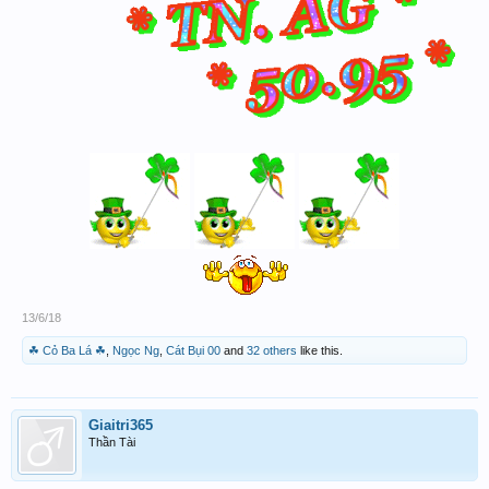
13/6/18
☘ Cỏ Ba Lá ☘
,
Ngọc Ng
,
Cát Bụi 00
and
32 others
like this.
Giaitri365
Thần Tài