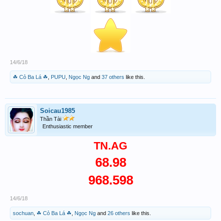
14/6/18
☘ Cỏ Ba Lá ☘
,
PUPU
,
Ngọc Ng
and
37 others
like this.
Soicau1985
Thần Tài
Enthusiastic member
TN.AG
68.98
968.598
14/6/18
sochuan
,
☘ Cỏ Ba Lá ☘
,
Ngọc Ng
and
26 others
like this.