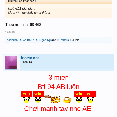
Truyền Lộc Phát nói:
↑
Nhờ ACE giải giùm
Mình nằn mở thấy cùng thăng
Theo mình thì 68 468
14/6/18
sochuan
,
☘ Cỏ Ba Lá ☘
,
Ngọc Ng
and
16 others
like this.
lodeso one
Thần Tài
3 mien
Btl 94 AB luôn
Chơi mạnh tay nhé AE