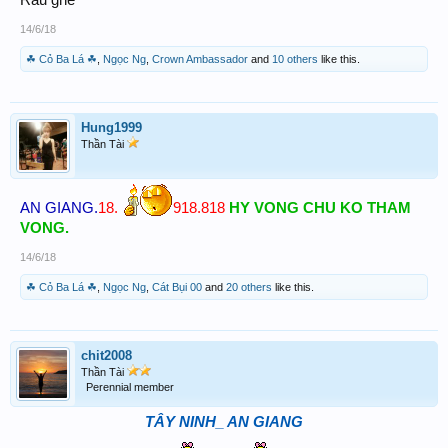
14/6/18
CHÚC MỌI NGƯỜI ĐOẠT GIẢI
☘ Cỏ Ba Lá ☘
,
Ngọc Ng
,
Crown Ambassador
and
10 others
like this.
Hung1999
Thần Tài
AN GIANG.
18.
918.818
HY VONG CHU KO THAM
VONG.
14/6/18
☘ Cỏ Ba Lá ☘
,
Ngọc Ng
,
Cát Bụi 00
and
20 others
like this.
chit2008
Thần Tài
Perennial member
TÂY NINH_ AN GIANG