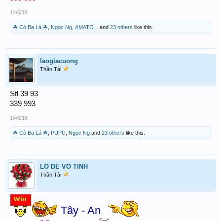
14/6/18
☘ Cỏ Ba Lá ☘
,
Ngọc Ng
,
AMATO...
and
23 others
like this.
laogiacuong
Thần Tài
Stl 39 93
339 993
14/6/18
☘ Cỏ Ba Lá ☘
,
PUPU
,
Ngọc Ng
and
23 others
like this.
LÔ ĐỀ VÔ TÌNH
Thần Tài
Tây - An