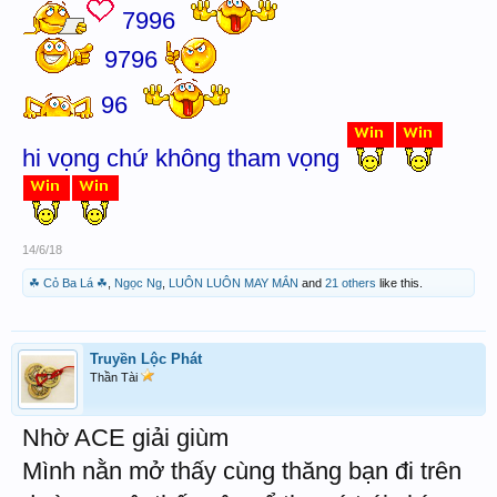
7996
9796
96
hi vọng chứ không tham vọng
14/6/18
☘ Cỏ Ba Lá ☘
,
Ngọc Ng
,
LUÔN LUÔN MAY MẮN
and
21 others
like this.
Truyền Lộc Phát
Thần Tài
Nhờ ACE giải giùm
Mình nằn mở thấy cùng thăng bạn đi trên