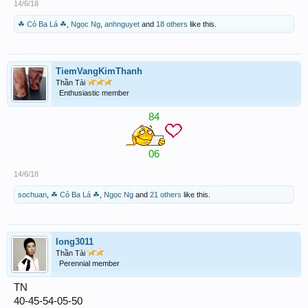
14/6/18
☘ Cỏ Ba Lá ☘
,
Ngọc Ng
,
anhnguyet
and
18 others
like this.
TiemVangKimThanh
Thần Tài
Enthusiastic member
84
06
14/6/18
sochuan
,
☘ Cỏ Ba Lá ☘
,
Ngọc Ng
and
21 others
like this.
long3011
Thần Tài
Perennial member
TN
40-45-54-05-50