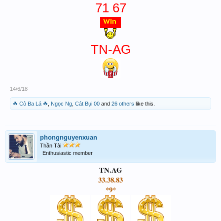
71 67
TN-AG
14/6/18
☘ Cỏ Ba Lá ☘
,
Ngọc Ng
,
Cát Bụi 00
and
26 others
like this.
phongnguyenxuan
Thần Tài
Enthusiastic member
TN.AG
33.38.83
*9*