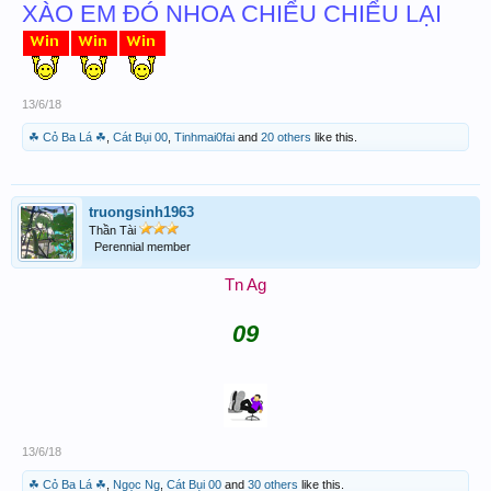
XÀO EM ĐÓ NHOA CHIỂU CHIỂU LẠI
13/6/18
☘ Cỏ Ba Lá ☘
,
Cát Bụi 00
,
Tinhmai0fai
and
20 others
like this.
truongsinh1963
Thần Tài
Perennial member
Tn
Ag
09
13/6/18
☘ Cỏ Ba Lá ☘
,
Ngọc Ng
,
Cát Bụi 00
and
30 others
like this.