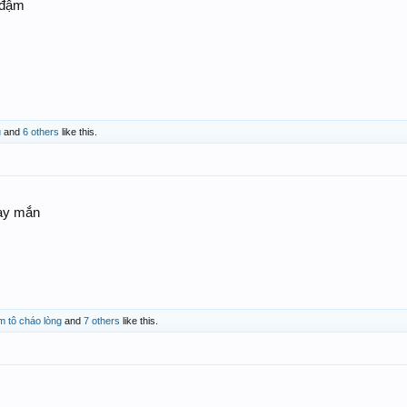
 đậm
u
and
6 others
like this.
ay mắn
m tô cháo lòng
and
7 others
like this.