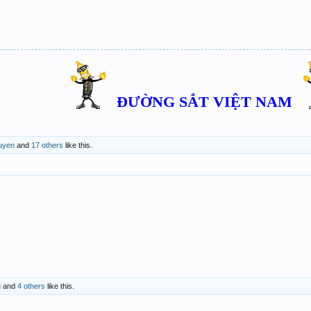
ĐƯỜNG SẮT VIỆT NAM
uyen
and
17 others
like this.
u
and
4 others
like this.