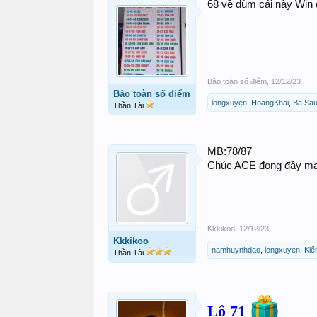
68 về dùm cái này Win
Bảo toàn số điểm
,
12/12/23
Bảo toàn số điểm
longxuyen
,
HoangKhai
,
Ba Sa
Thần Tài
MB:78/87
Chúc ACE đong đầy m
Kkkikoo
,
12/12/23
Kkkikoo
namhuynhdao
,
longxuyen
,
Kiế
Thần Tài
Lô 71