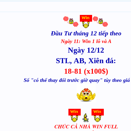
Đầu Tư tháng 12 tiếp theo
Ngày 11: Win 1 lô và A
Ngày 12/12
STL, AB, Xiên đá:
18-81 (x100$)
Số "có thể thay đổi trước giờ quay" tùy theo giá 
CHÚC CẢ NHÀ WIN FULL