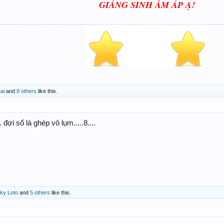
GIÁNG SINH ẤM ÁP Ạ!
ai
and
8 others
like this.
. đợi số là ghép vô lụm.....8....
ky Loto
and
5 others
like this.