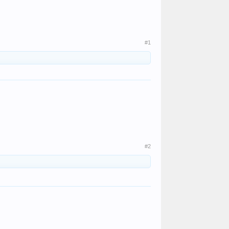
#1
#2