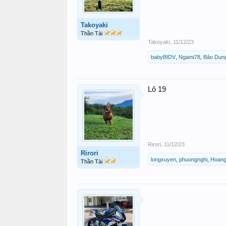
Takoyaki
Thần Tài
Takoyaki
,
11/12/23
babyBIDV
,
Ngami78
,
Bảo Dun
Lô 19
Rirori
,
11/12/23
Rirori
longxuyen
,
phuongnghi
,
Hoang
Thần Tài