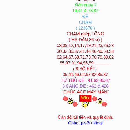
Xiên quay 2
14;41 & 78;87
ĐỀ
CHẠM
( 123678 )
CHẠM ghép TỔNG
( HẠ DÀN 36 số )
03,08,12,14,17,19,21,23,26,28
30,32,35,37,41,44,46,49,53,58
62,64,67,69,71,73,76,78,80,82
85,87,91,94,96,99...............
( 8 SỐ KẾT )
35.41.46.62.67.82.85.87
TỨ THỦ ĐỀ : 41.62.85.87
3 CÀNG ĐỀ : 462 & 426
"CHÚC ACE MAY MẮN"
Cân đối túi tiền và quyết định.
Chào quyết thắng!