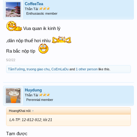
CoffeeTea
Thần Tài
Enthusiastic member
Vua quan ik kinh lý
,dân nộp thuế hơi nhìu
Ra bắc nộp típ
5/2/22
TâmTường
,
truong giao chu
,
CoEmLaDu
and
1 other person
like this.
Huydung
Thần Tài
Perennial member
HoangKhai nói:
↑
LA-TP: 12-812-912; lót 21
Tạm được