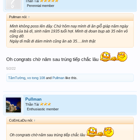
Thần Tài
Perennial member
Pullman nói:
↑
Mình không poss lên đây. Chứ hôm nay mình đi ăn giỗ giáp năm ngày
mất của bà dì, sinh năm 1935 tuổi hợi. Mình dị đoan bụp ab 35 nên vô
cũng đỡ.
Ngày dì mất đi đám mình cũng ăn ab 35.....linh thật
Oh congrats chờ năm sau trúng tiếp chắc lâu
5/2/22
TâmTường
,
vo tong 108
and
Pullman
like this.
Pullman
Thần Tài
Enthusiastic member
CoEmLaDu nói:
↑
Oh congrats chờ năm sau trúng tiếp chắc lâu