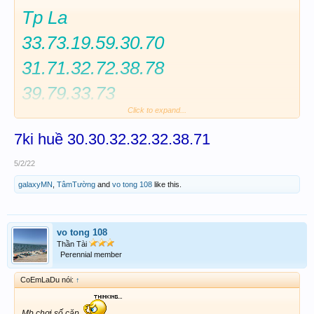
Tp La
33.73.19.59.30.70
31.71.32.72.38.78
39.79.33.73
Click to expand...
7ki trở lên có lời
7ki huề 30.30.32.32.32.38.71
Chiều đếm đã luôn
Dự đoán 10 ki
5/2/22
galaxyMN
,
TâmTường
and
vo tong 108
like this.
vo tong 108
Thần Tài
Perennial member
CoEmLaDu nói:
↑
Mb chơi số cặp