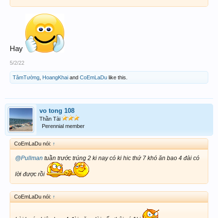
Hay
5/2/22
TâmTường
,
HoangKhai
and
CoEmLaDu
like this.
vo tong 108
Thần Tài
Perennial member
CoEmLaDu nói:
↑
@Pullman
tuần trước trúng 2 ki nay có ki hic thứ 7 khó ăn bao 4 đài có
lời được rồi
CoEmLaDu nói:
↑