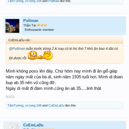
TâmTường
,
vo tong 108
and
Pullman
like this.
Pullman
Thần Tài
Enthusiastic member
CoEmLaDu nói:
↑
@Pullman
tuần trước trúng 2 ki nay có ki hic thứ 7 khó ăn bao 4 đài có
lời được rồi
Mình không poss lên đây. Chứ hôm nay mình đi ăn giỗ giáp
năm ngày mất của bà dì, sinh năm 1935 tuổi hợi. Mình dị đoan
bụp ab 35 nên vô cũng đỡ.
Ngày dì mất đi đám mình cũng ăn ab 35.....linh thật
5/2/22
TâmTường
,
vo tong 108
and
CoEmLaDu
like this.
CoEmLaDu