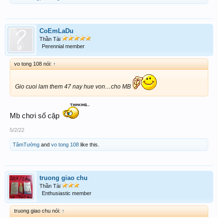
CoEmLaDu
Thần Tài
Perennial member
vo tong 108 nói:
↑
Gio cuoi lam them 47 nay hue von…cho MB
Mb chơi số cặp
5/2/22
TâmTường
and
vo tong 108
like this.
truong giao chu
Thần Tài
Enthusiastic member
truong giao chu nói:
↑