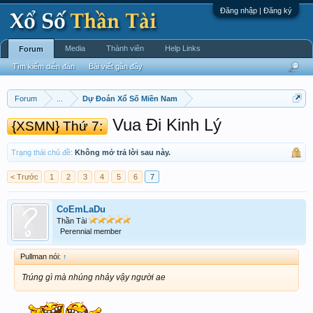
Đăng nhập | Đăng ký
Media
Thành viên
Help Links
Forum
Tìm kiếm diễn đàn
Bài viết gần đây
Forum
...
Dự Đoán Xổ Số Miền Nam
Vua Đi Kinh Lý
{XSMN} Thứ 7:
Trạng thái chủ đề:
Không mở trả lời sau này.
< Trước
1
2
3
4
5
6
7
CoEmLaDu
Thần Tài
Perennial member
Pullman nói:
↑
Trúng gì mà nhúng nhảy vậy người ae