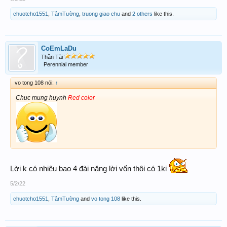
chuotcho1551
,
TâmTường
,
truong giao chu
and
2 others
like this.
CoEmLaDu
Thần Tài
Perennial member
vo tong 108 nói:
↑
Chuc mung huynh
Red color
Lời k có nhiêu bao 4 đài nặng lời vốn thôi có 1ki
5/2/22
chuotcho1551
,
TâmTường
and
vo tong 108
like this.