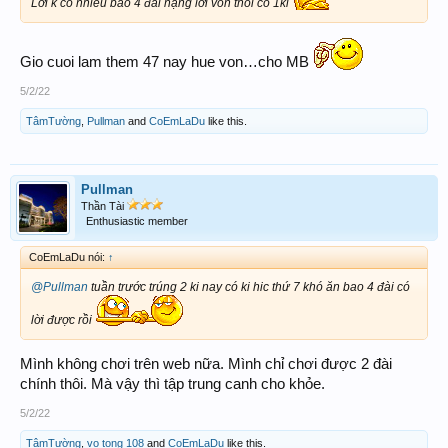
Lời k có nhiêu bao 4 đài nặng lời vốn thôi có 1ki
Gio cuoi lam them 47 nay hue von…cho MB
5/2/22
TâmTường
,
Pullman
and
CoEmLaDu
like this.
Pullman
Thần Tài
Enthusiastic member
CoEmLaDu nói:
↑
@Pullman
tuần trước trúng 2 ki nay có ki hic thứ 7 khó ăn bao 4 đài có
lời được rồi
Mình không chơi trên web nữa. Mình chỉ chơi được 2 đài
chính thôi. Mà vậy thì tập trung canh cho khỏe.
5/2/22
TâmTường
,
vo tong 108
and
CoEmLaDu
like this.