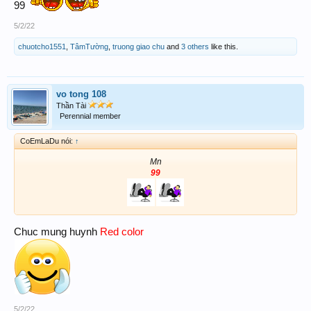
99
5/2/22
chuotcho1551
,
TâmTường
,
truong giao chu
and
3 others
like this.
vo tong 108
Thần Tài
Perennial member
CoEmLaDu nói:
↑
Mn
99
Chuc mung huynh
Red color
5/2/22