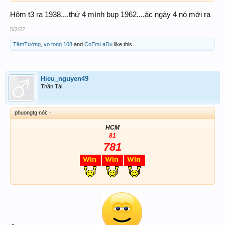
Hôm t3 ra 1938....thứ 4 mình bụp 1962....ác ngày 4 nó mới ra
5/2/22
TâmTường
,
vo tong 108
and
CoEmLaDu
like this.
Hieu_nguyen49
Thần Tài
phuongtg nói:
↑
HCM
81
781