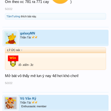
Ôm theo xc 781 ra 771 cay
)
5/2/22
TâmTường
thích bài này.
galaxyMN
Thần Tài
LÝ ỨC nói:
↑
lô- xiên- 3c
Mở bát vô thấy mê lun ý nay 4đ hơi khó chơi!
5/2/22
Vũ Văn Ký
Thần Tài
Enthusiastic member