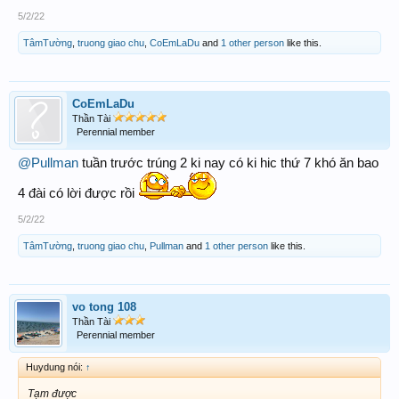
5/2/22
TâmTường
,
truong giao chu
,
CoEmLaDu
and
1 other person
like this.
CoEmLaDu
Thần Tài
Perennial member
@Pullman
tuần trước trúng 2 ki nay có ki hic thứ 7 khó ăn bao
4 đài có lời được rồi
5/2/22
TâmTường
,
truong giao chu
,
Pullman
and
1 other person
like this.
vo tong 108
Thần Tài
Perennial member
Huydung nói:
↑
Tạm được