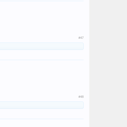
#47
#48