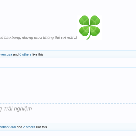
thể bão bùng, nhưng mưa không thể rơi mãi ..!
uyen.usa
and
6 others
like this.
g Trãi nghiệm
ochan8368
and
2 others
like this.