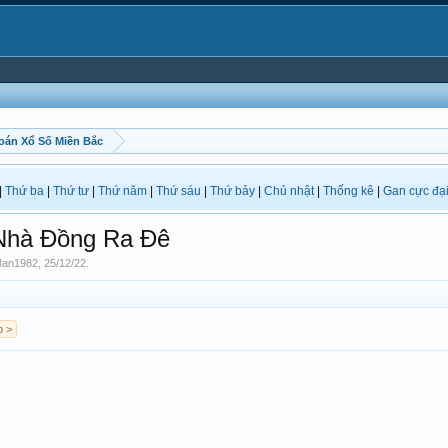
oán Xổ Số Miền Bắc
|
Thứ ba
|
Thứ tư
|
Thứ năm
|
Thứ sáu
|
Thứ bảy
|
Chủ nhật
|
Thống kê
|
Gan cực đạ
Nhà Đồng Ra Đê
an1982
,
25/12/22
.
p >