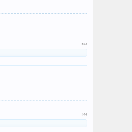
#43
#44