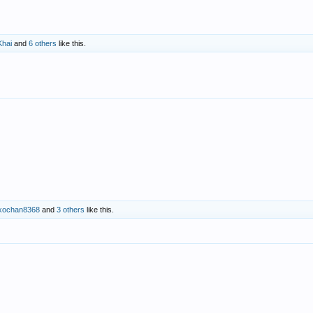
hai
and
6 others
like this.
kochan8368
and
3 others
like this.