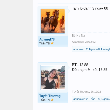
Tam lô đánh 3 ngày 00
Bé Na Na
Adamql78
Adamql78
,
26/12/22
Thần Tài
abubaker82
,
Ngami78
,
HoangK
BTL 12 88
Đề chạm 9 , kết 19 39
Tuyết Thương
,
26/12/22
Tuyết Thương
abubaker82
,
Thần-Tài
,
Ngami
Thần Tài