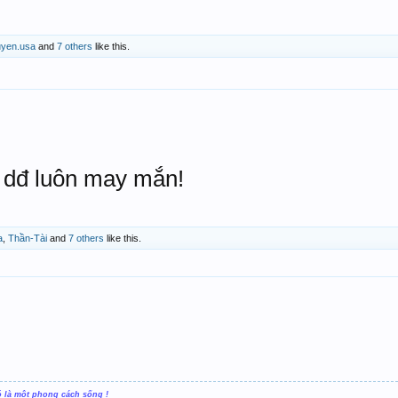
uyen.usa
and
7 others
like this.
 dđ luôn may mắn!
a
,
Thần-Tài
and
7 others
like this.
ó là một phong cách sống !