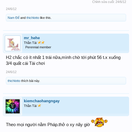
Chỉnh sửa cuối:
24/6/12
24/6/12
Nam Đế
and
thichlotto
like this.
mr_hehe
Thần Tài
Perennial member
H2 chắc có ít nhất 1 trái nữa,mình chờ tới phút 56 t.x xuống
3/4 quất cái Tài chơi
24/6/12
thichlotto
thích bài này.
kiemchaohangngay
Thần Tài
Theo mọi người nằm Pháp.thở o xy nãy giờ