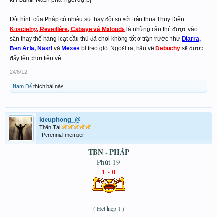
khi Samir Nasri phải ngồi dự bị
Đội hình của Pháp có nhiều sự thay đổi so với trận thua Thụy Điển:
Koscielny, Réveillère, Cabaye và Malouda
là những cầu thủ được vào
sân thay thế hàng loạt cầu thủ đã chơi không tốt ở trận trước như
Diarra,
Ben Arfa, Nasri
và
Mexes
bị treo giò. Ngoài ra, hậu vệ
Debuchy
sẽ được
đẩy lên chơi tiền vệ.
24/6/12
Nam Đế
thích bài này.
kieuphong_@
Thần Tài
Perennial member
TBN - PHÁP
Phút 19
1 - 0
( Hết hiệp 1 )