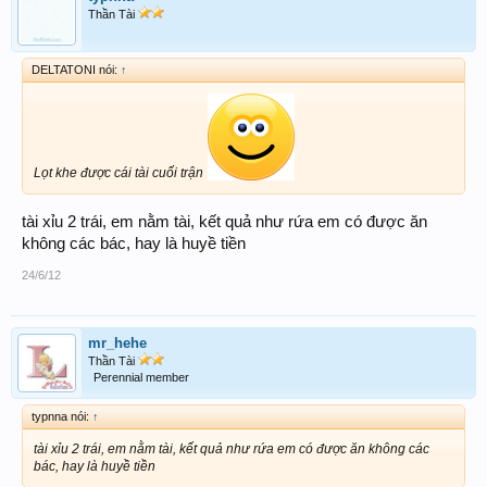
Thần Tài
DELTATONI nói:
↑
Lọt khe được cái tài cuối trận
tài xỉu 2 trái, em nằm tài, kết quả như rứa em có được ăn
không các bác, hay là huyề tiền
24/6/12
mr_hehe
Thần Tài
Perennial member
typnna nói:
↑
tài xỉu 2 trái, em nằm tài, kết quả như rứa em có được ăn không các
bác, hay là huyề tiền