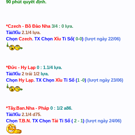
90 phút quyết định.
*Czech - Bồ Đào Nha
3/4 : 0 lựa.
Tài/Xĩu
2.1/4 lựa.
Chọn
Czech
. TX Chọn
Xĩu
Tỉ Số(
0-0
)
(lượt ngày 22/06)
*Đức - Hy Lạp
0 : 1.1/4 lựa.
Tài/Xĩu
2 trái 1/2
lựa.
Chọn
Hy Lạp
. TX Chọn
Xĩu
Tỉ Số (
1 -0
)
(lượt ngày 23/06)
*Tây.Ban.Nha - Pháp
0 : 1/2 a86.
Tài/Xĩu
2.1/4 d75.
Chọn
T.B.N.
TX Chọn
Tài
Tỉ Số (
2 - 1
)
(lượt ngày 24/06)