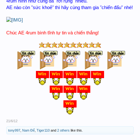
4rum hình như cũng đã "rơi rụng" nhiều.
AE nào còn "sức khoẻ" thì hãy cùng tham gia "chiến đấu" nhé!
Chúc AE 4rum bình tĩnh tự tin và chiến thắng!
21/6/12
tony997
,
Nam Đế
,
Tiger110
and
2 others
like this.