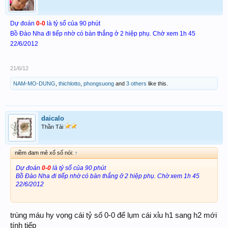
Dự đoán
0-0
là tỷ số của 90 phút
Bồ Đào Nha đi tiếp nhờ có bàn thắng ở 2 hiệp phụ. Chờ xem 1h 45
22/6/2012
21/6/12
NAM-MO-DUNG
,
thichlotto
,
phongsuong
and
3 others
like this.
daicalo
Thần Tài
niềm đam mê xổ số nói:
↑
Dự đoán
0-0
là tỷ số của 90 phút
Bồ Đào Nha đi tiếp nhờ có bàn thắng ở 2 hiệp phụ. Chờ xem 1h 45
22/6/2012
trùng máu hy vọng cái tỷ số 0-0 để lụm cái xỉu h1 sang h2 mới
tính tiếp