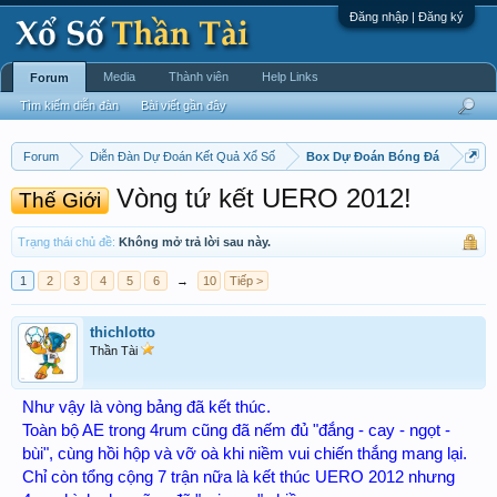
Đăng nhập | Đăng ký
Media
Thành viên
Help Links
Forum
Tìm kiếm diễn đàn
Bài viết gần đây
Forum
Diễn Đàn Dự Đoán Kết Quả Xổ Số
Box Dự Đoán Bóng Đá
Vòng tứ kết UERO 2012!
Thế Giới
Trạng thái chủ đề:
Không mở trả lời sau này.
1
2
3
4
5
6
→
10
Tiếp >
thichlotto
Thần Tài
Như vậy là vòng bảng đã kết thúc.
Toàn bộ AE trong 4rum cũng đã nếm đủ "đắng - cay - ngọt -
bùi", cùng hồi hộp và vỡ oà khi niềm vui chiến thắng mang lại.
Chỉ còn tổng cộng 7 trận nữa là kết thúc UERO 2012 nhưng