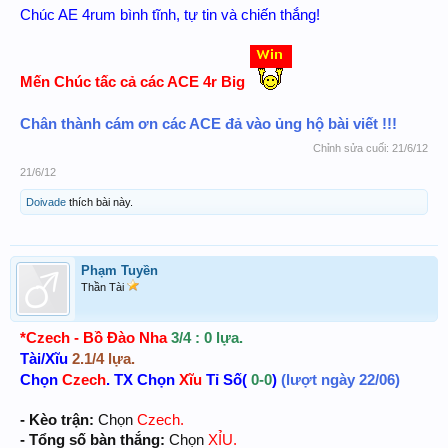
Chúc AE 4rum bình tĩnh, tự tin và chiến thắng!
Mến Chúc tấc cả các ACE 4r Big
Chân thành cám ơn các ACE đả vào ủng hộ bài viết !!!
Chỉnh sửa cuối:
21/6/12
21/6/12
Doivade
thích bài này.
Phạm Tuyền
Thần Tài
*Czech - Bồ Đào Nha
3/4 : 0 lựa
.
Tài/Xĩu
2.1/4 lựa.
Chọn
Czech
. TX Chọn
Xĩu
Tỉ Số(
0-0
)
(lượt ngày 22/06)
- Kèo trận:
Chọn
Czech.
- Tổng số bàn thắng:
Chọn
XỈU.