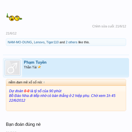
Chỉnh sửa cuối:
21/6/12
21/6/12
NAM-MO-DUNG
,
Lenovo
,
Tiger110
and
2 others
like this.
Phạm Tuyền
Thần Tài
niềm đam mê xổ số nói:
↑
Dự đoán
0-0
là tỷ số của 90 phút
Bồ Đào Nha đi tiếp nhờ có bàn thắng ở 2 hiệp phụ. Chờ xem 1h 45
22/6/2012
Bạn đoán đúng nè