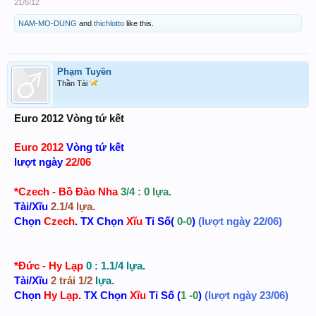
21/6/12
NAM-MO-DUNG
and
thichlotto
like this.
Phạm Tuyền
Thần Tài
Euro 2012 Vòng tứ kết
Euro 2012
Vòng tứ kết
lượt ngày
22/06
*Czech - Bồ Đào Nha
3/4 : 0 lựa.
Tài/Xĩu
2.1/4 lựa.
Chọn
Czech
. TX Chọn
Xĩu
Tỉ Số(
0-0
)
(lượt ngày 22/06)
*Đức - Hy Lạp
0 : 1.1/4 lựa.
Tài/Xĩu
2 trái 1/2
lựa.
Chọn
Hy Lạp
. TX Chọn
Xĩu
Tỉ Số (
1 -0
)
(lượt ngày 23/06)