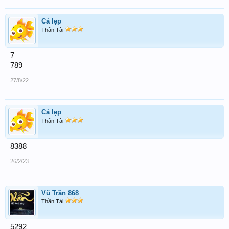
Cá lẹp
Thần Tài
7
789
27/8/22
Cá lẹp
Thần Tài
8388
26/2/23
Vũ Trần 868
Thần Tài
5292