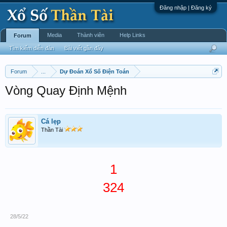
Đăng nhập | Đăng ký
Media
Thành viên
Help Links
Forum
Tìm kiếm diễn đàn
Bài viết gần đây
Forum
...
Dự Đoán Xổ Số Điện Toán
Vòng Quay Định Mệnh
Cá lẹp
Thần Tài
1
324
28/5/22