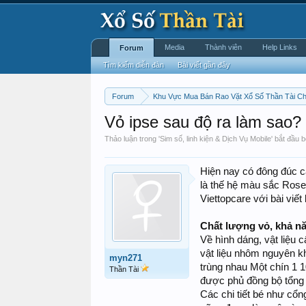
Media
Thành viên
Help Links
Forum
Tìm kiếm diễn đàn
Bài viết gần đây
Forum
Khu Vực Mua Bán Rao Vặt Xổ Số Thần Tài C
Vỏ ipse sau độ ra làm sao?
Thảo luận trong '
Sim số, linh kiện & Dịch Vụ Mobile
' bắt đầu 
Hiện nay có đông đúc c
là thế hệ màu sắc Rose 
Viettopcare với bài viết
Chất lượng vỏ, khả nă
Về hình dáng, vật liệu 
vật liệu nhôm nguyên k
myn271
trùng nhau Một chín 1 
Thần Tài
được phủ đồng bộ tổng 
Các chi tiết bé như cổn