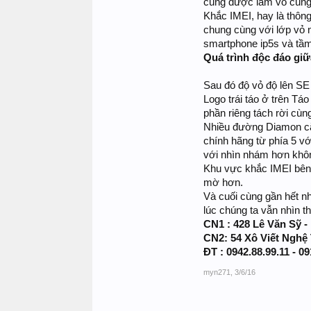
cũng được làm vô cùng k
Khắc IMEI, hay là thôn
chung cùng với lớp vỏ 
smartphone ip5s và tầm
Quá trình độc đáo gi
Sau đó độ vỏ độ lên SE 
Logo trái táo ở trên Tá
phần riêng tách rời cùn
Nhiều đường Diamon cắt
chính hãng từ phía 5 v
với nhìn nhám hơn khô
Khu vực khắc IMEI bên 
mờ hơn.
Và cuối cùng gần hết nh
lúc chúng ta vẫn nhìn t
CN1 : 428 Lê Văn Sỹ -
CN2: 54 Xô Viết Nghệ
ĐT : 0942.88.99.11 - 09
myn271
,
3/6/16