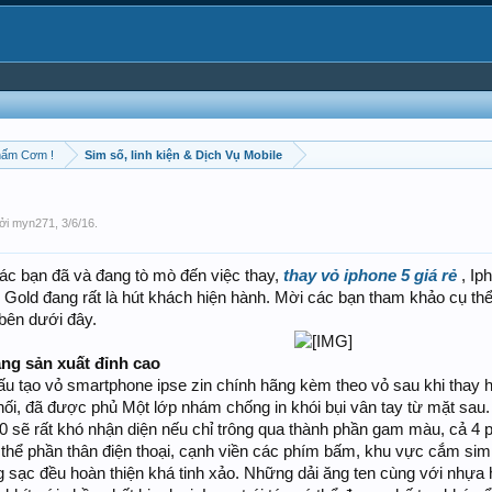
hấm Cơm !
Sim số, linh kiện & Dịch Vụ Mobile
bởi
myn271
,
3/6/16
.
ác bạn đã và đang tò mò đến việc thay,
thay vỏ iphone 5 giá rẻ
, Ip
Gold đang rất là hút khách hiện hành. Mời các bạn tham khảo cụ thể b
 bên dưới đây.
ng sản xuất đỉnh cao
cấu tạo vỏ smartphone ipse zin chính hãng kèm theo vỏ sau khi thay 
hối, đã được phủ Một lớp nhám chống in khói bụi vân tay từ mặt sau
10 sẽ rất khó nhận diện nếu chỉ trông qua thành phần gam màu, cả 
thể phần thân điện thoại, cạnh viền các phím bấm, khu vực cắm sim
g sạc đều hoàn thiện khá tinh xảo. Những dải ăng ten cùng với nhựa 