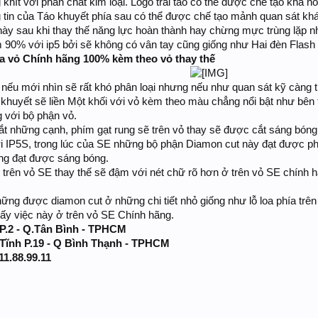
hít với phần chất kim loại. Logo trái táo có thể được chế tạo khá n
g tin của Táo khuyết phía sau có thể được chế tạo mảnh quan sát khá
này sau khi thay thế năng lực hoàn thành hay chừng mực trùng lặp 
 90% với ip5 bởi sẽ không có vân tay cũng giống như Hai đèn Flash 
ữa vỏ Chính hãng 100% kèm theo vỏ thay thế
nếu mới nhìn sẽ rất khó phân loại nhưng nếu như quan sát kỹ càng t
o khuyết sẽ liền Một khối với vỏ kèm theo màu chẳng nổi bật như bên 
g với bộ phận vỏ.
 những cạnh, phím gạt rung sẽ trên vỏ thay sẽ được cắt sáng bóng h
ới IP5S, trong lúc của SE những bộ phận Diamon cut này đạt được p
ng đạt được sáng bóng.
trên vỏ SE thay thế sẽ đậm với nét chữ rõ hơn ở trên vỏ SE chính h
ững được diamon cut ở những chi tiết nhỏ giống như lỗ loa phía trê
hấy việc này ở trên vỏ SE Chính hãng.
 P.2 - Q.Tân Bình - TPHCM
 Tĩnh P.19 - Q Bình Thạnh - TPHCM
11.88.99.11