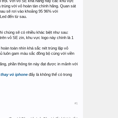
ổi trội. Với vỏ SE khả năng này các khu vực
 trùng với vỏ hoàn tàn chính hãng. Quan sát
nhau sẽ rơi vào khoảng 95 96% với
Led đến từ sau.
hì chúng sẽ có nhiều khác biệt như sau:
trên vỏ SE zin, khu vực logo này chính là 1
oàn toàn nhìn khá sắc nét trùng lặp vỏ
hủ luôn gam màu sắc đồng bộ cùng với viền
ãng, phần thông tin này đạt được in mảnh với
n
thay vỏ iphone
đấy là không thể có trong
#1