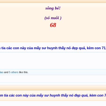
sông bé!
(số nuôi )
68
tia các con này của mấy sư huynh thấy nó đẹp quá, kèm con 71,
dao
and
5 others
like this.
m tia các con này của mấy sư huynh thấy nó đẹp quá, kèm con 7