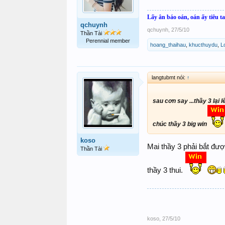
Lấy ân báo oán, oán ấy tiêu t
qchuynh
qchuynh
,
27/5/10
Thần Tài
Perennial member
hoang_thaihau
,
khucthuydu
,
L
langtubmt nói:
↑
sau cơn say ...thầy 3 lại l
chúc thầy 3 big win
koso
Mai thầy 3 phải bắt đư
Thần Tài
thầy 3 thui.
koso
,
27/5/10