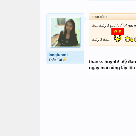
koso nói:
↑
Mai thầy 3 phải bắt được m
thầy 3 thui.
langtubmt
Thần Tài
thanks huynh!..đệ đan
ngày mai cùng lấy lộc