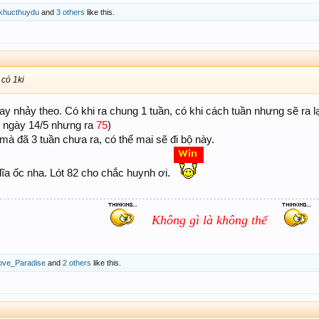
khucthuydu
and
3 others
like this.
 có 1ki
y nhảy theo. Có khi ra chung 1 tuần, có khi cách tuần nhưng sẽ ra l
D ngày 14/5 nhưng ra
75
)
mà đã 3 tuần chưa ra, có thể mai sẽ đi bộ này.
dĩa ốc nha. Lót 82 cho chắc huynh ơi.
Không gì là không thể
ove_Paradise
and
2 others
like this.