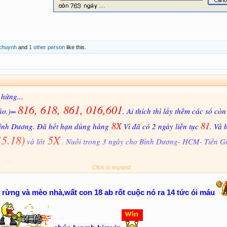
chuynh
and
1 other person
like this.
 hứng...
816, 618, 861, 016,601
ảo.)=
. Ai thích thì lấy thêm các số còn
8X
81
ình Dương. Đã hết hạn dùng hàng
Vì đã có 2 ngày liên tục
. Và 
15.18)
5X
và lót
. Nuôi trong 3 ngày cho Bình Dương- HCM- Tiền Gi
!!!!
Click to expand...
90%
 khả năng ra 1X là
.
ình rất bận nên anh em nhắn tin mình không trả lời được, mong anh em
rừng và mèo nhà,wất con 18 ab rốt cuộc nó ra 14 tức ói máu