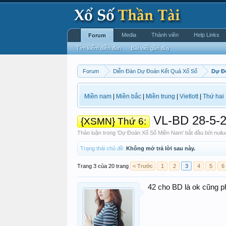
Media
Thành viên
Help Links
Forum
Tìm kiếm diễn đàn
Bài viết gần đây
Forum
Diễn Đàn Dự Đoán Kết Quả Xổ Số
Dự Đ
Miền nam
|
Miền bắc
|
Miền trung
|
Vietlott
|
Thứ hai
VL-BD 28-5-2
{XSMN} Thứ 6:
Thảo luận trong '
Dự Đoán Xổ Số Miền Nam
' bắt đầu bởi
nuilu
Trạng thái chủ đề:
Không mở trả lời sau này.
Trang 3 của 20 trang
< Trước
1
2
3
4
5
6
42 cho BD là ok cũng ph