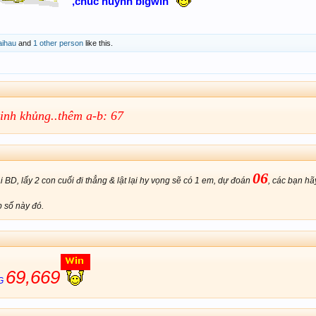
,chúc huynh bigwin
aihau
and
1 other person
like this.
inh khủng..thêm a-b: 67
06
i BD, lấy 2 con cuối đi thẳng & lật lại hy vọng sẽ có 1 em, dự đoán
, các bạn hã
p số này đó.
69,6
69
G