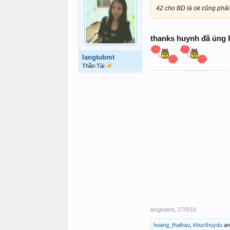
42 cho BD là ok cũng phải
thanks huynh đã ủng h
langtubmt
Thần Tài
langtubmt
,
27/5/10
hoang_thaihau
,
khucthuydu
a