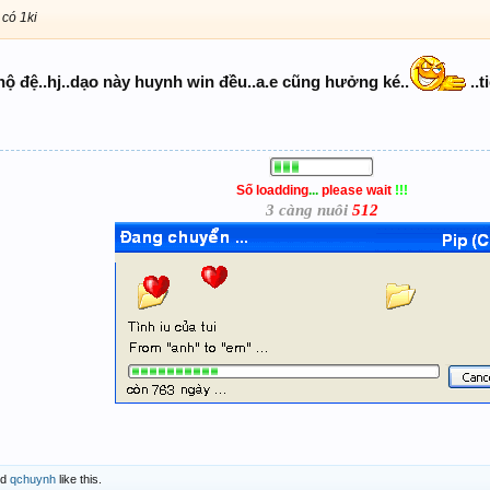
 có 1ki
ộ đệ..hj..dạo này huynh win đều..a.e cũng hưởng ké..
..
Số loadding
...
please wait
!!!
3 càng nuôi
512
nd
qchuynh
like this.