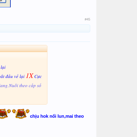
#45
 lại
1X
bắt đầu về lại
Cực
ang.Nuôi theo cấp số
 thông cảm !
chịu hok nổi lun,mai theo