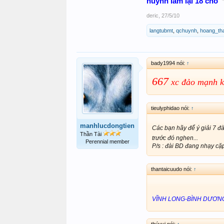
huynh làm lại 18 cho
deric
,
27/5/10
langtubmt
,
qchuynh
,
hoang_th
bady1994 nói:
↑
667
xc đảo mạnh k
tieulyphidao nói:
↑
manhlucdongtien
Các bạn hãy để ý giải 7 đà
Thần Tài
trước đó nghen...
Perennial member
P/s : đài BD đang nhạy cặ
thantaicuudo nói:
↑
VĨNH LONG-BÌNH DƯƠN