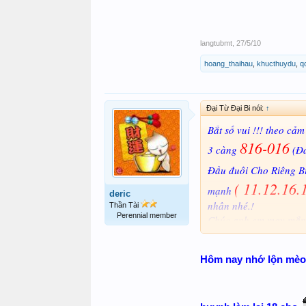
langtubmt
,
27/5/10
hoang_thaihau
,
khucthuydu
,
q
Đại Từ Đại Bi nói:
↑
Bắt số vui !!! theo cảm
816-016
3 càng
(Đ
Đầu đuôi Cho Riêng B
( 11.12.16.
mạnh
deric
nhân nhé.!
Thần Tài
Perennial member
Chúc anh em may mắn.
PS : Mình khẳng định,
Xin lỗi, vì ban ngày m
Hôm nay nhớ lộn mèo 