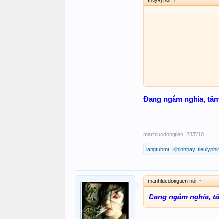
thúyvj nói:
↑
Đang ngắm nghía, tăm 
manhlucdongtien
,
28/5/10
langtubmt
,
Kjbinhbay
,
tieulyphi
manhlucdongtien nói:
↑
Đang ngắm nghía, tă