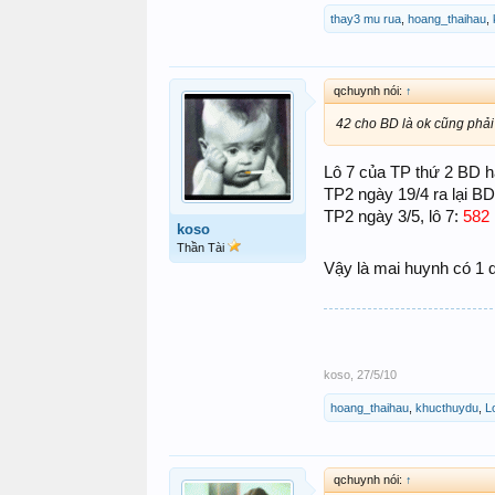
thay3 mu rua
,
hoang_thaihau
,
qchuynh nói:
↑
42 cho BD là ok cũng phải
Lô 7 của TP thứ 2 BD ha
TP2 ngày 19/4 ra lại B
TP2 ngày 3/5, lô 7:
582
koso
Thần Tài
Vậy là mai huynh có 1 
koso
,
27/5/10
hoang_thaihau
,
khucthuydu
,
L
qchuynh nói:
↑