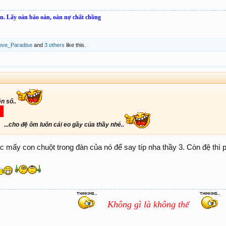
an.
Lấy oán báo oán, oán nợ chất chồng
ove_Paradise
and
3 others
like this.
ên số..
...cho đệ ôm luôn cái eo gầy của thầy nhé..
ợc mấy con chuột trong đàn của nó để say típ nha thầy 3. Còn đệ thì
Không gì là không thể