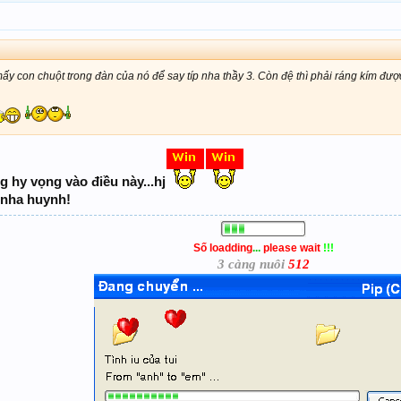
ấy con chuột trong đàn của nó để say típ nha thầy 3. Còn đệ thì phải ráng kím đượ
g hy vọng vào điều này...hj
 nha huynh!
Số loadding
...
please wait
!!!
3 càng nuôi
512