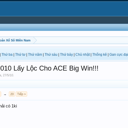
oán Xổ Số Miền Nam
|
Thứ ba
|
Thứ tư
|
Thứ năm
|
Thứ sáu
|
Thứ bảy
|
Chủ nhật
|
Thống kê
|
Gan cực đạ
010 Lấy Lộc Cho ACE Big Win!!!
a
,
27/5/10
.
→
20
Tiếp >
ải có 1ki