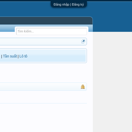
Đăng nhập | Đăng ký
i
|
Tần suất
|
Lô tô