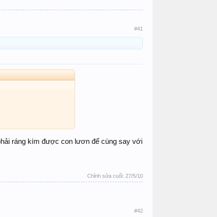
#41
 phải ráng kím được con lươn để cùng say với
Chỉnh sửa cuối:
27/5/10
#42