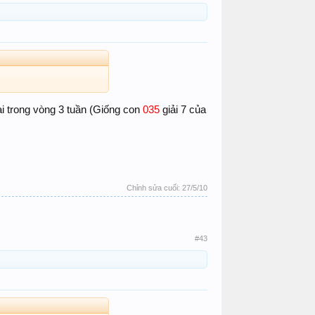
ại trong vòng 3 tuần (Giống con
035
giải 7 của
Chỉnh sửa cuối:
27/5/10
#43