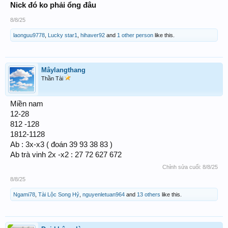
Nick đó ko phải ổng đâu
8/8/25
laonguu9778
,
Lucky star1
,
hihaver92
and
1 other person
like this.
Mâylangthang
Thần Tài
Miền nam
12-28
812 -128
1812-1128
Ab : 3x-x3 ( đoán 39 93 38 83 )
Ab trà vinh 2x -x2 : 27 72 627 672
Chỉnh sửa cuối:
8/8/25
8/8/25
Ngami78
,
Tài Lộc Song Hỷ
,
nguyenletuan964
and
13 others
like this.