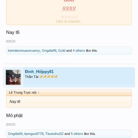
8888
88888
Click to expand...
Nay t6
8/8/25
kiemtienmuaxecamry
,
Ongdia99
,
Gold
and
4 others
like this.
Đinh_Hiệppy81
Thần Tài
Lê Trung Trực nói:
↑
Nay t6
Mô phật
8/8/25
Ongdia99
,
laonguu9778
,
Tieututhui32
and
5 others
like this.