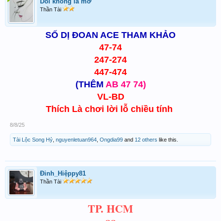
Doi không là mơ
Thần Tài
SỐ DỊ ĐOAN ACE THAM KHẢO
47-74
247-274
447-474
(THÊM
AB 47 74)
VL-BD
Thích Là chơi lời lỗ chiều tính
8/8/25
Tài Lộc Song Hỷ
,
nguyenletuan964
,
Ongdia99
and
12 others
like this.
Đinh_Hiệppy81
Thần Tài
TP. HCM