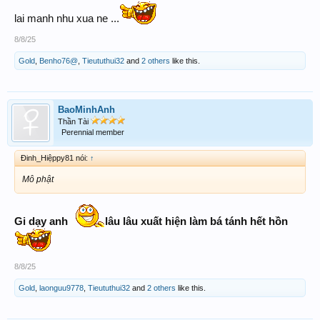
lai manh nhu xua ne ...
8/8/25
Gold
,
Benho76@
,
Tieututhui32
and
2 others
like this.
BaoMinhAnh
Thần Tài
Perennial member
Đinh_Hiệppy81 nói:
↑
Mô phật
Gi dạy anh
lâu lâu xuất hiện làm bá tánh hết hồn
8/8/25
Gold
,
laonguu9778
,
Tieututhui32
and
2 others
like this.